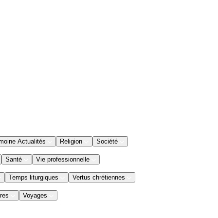
moine Actualités
Religion
Société
Santé
Vie professionnelle
Temps liturgiques
Vertus chrétiennes
res
Voyages