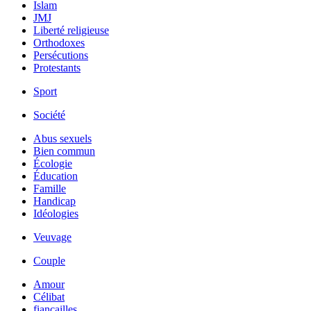
Islam
JMJ
Liberté religieuse
Orthodoxes
Persécutions
Protestants
Sport
Société
Abus sexuels
Bien commun
Écologie
Éducation
Famille
Handicap
Idéologies
Veuvage
Couple
Amour
Célibat
fiancailles