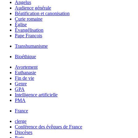
Angelus
Audience générale
Béatification et canonisation
Curie romaine
Église
Évangélisation
Pape François
Transhumanisme
Bioéthique
Avortement
Euthanasie
Fin de vie
Genre
GPA
Intelligence artificielle
PMA
France
clerge
Conférence des évêques de France
Diocèses
Paris