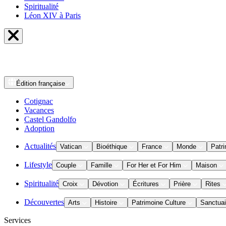
Spiritualité
Léon XIV à Paris
Édition
française
Cotignac
Vacances
Castel Gandolfo
Adoption
Actualités
Vatican
Bioéthique
France
Monde
Patri
Lifestyle
Couple
Famille
For Her et For Him
Maison
Spiritualité
Croix
Dévotion
Écritures
Prière
Rites
Découvertes
Arts
Histoire
Patrimoine Culture
Sanctuai
Services