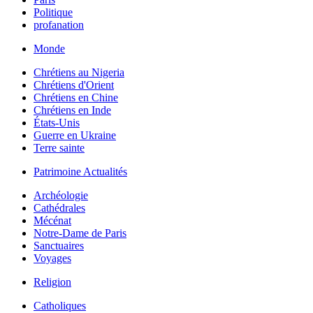
Politique
profanation
Monde
Chrétiens au Nigeria
Chrétiens d'Orient
Chrétiens en Chine
Chrétiens en Inde
États-Unis
Guerre en Ukraine
Terre sainte
Patrimoine Actualités
Archéologie
Cathédrales
Mécénat
Notre-Dame de Paris
Sanctuaires
Voyages
Religion
Catholiques