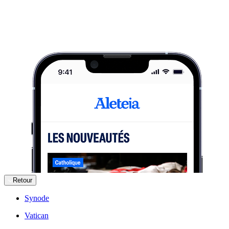
Retour
Synode
Vatican