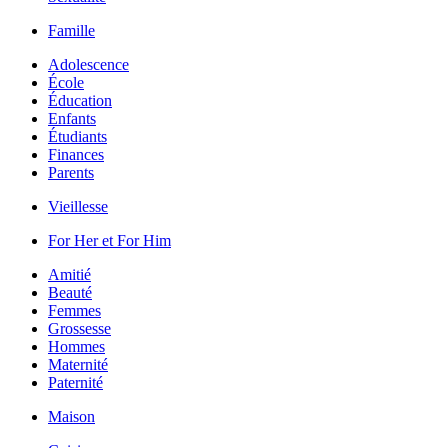
Famille
Adolescence
École
Éducation
Enfants
Étudiants
Finances
Parents
Vieillesse
For Her et For Him
Amitié
Beauté
Femmes
Grossesse
Hommes
Maternité
Paternité
Maison