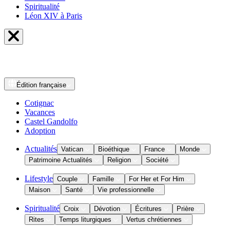
Spiritualité
Léon XIV à Paris
Édition
française
Cotignac
Vacances
Castel Gandolfo
Adoption
Actualités
Vatican
Bioéthique
France
Monde
Patrimoine Actualités
Religion
Société
Lifestyle
Couple
Famille
For Her et For Him
Maison
Santé
Vie professionnelle
Spiritualité
Croix
Dévotion
Écritures
Prière
Rites
Temps liturgiques
Vertus chrétiennes