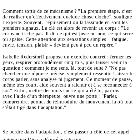
Comment sortir de ce mécanisme ? "La première étape, c’est
de réaliser qu’effectivement quelque chose cloche", souligne
l’experte. Souvent, l’épuisement ou la lassitude en sont les
premiers signaux. La clé est alors de revenir au corps : "Le
corps ne triche pas. Il dit ce qui est juste ou non, ce qui serre
ou apaise. Cette attention aux sensations simples – fatigue,
envie, tension, plaisir – devient peu à peu un repère."
Isabelle Rederstorff propose un exercice concret : fermer les
yeux, respirer profondément cinq fois, puis laisser venir la
question : comment je me sens, là, tout de suite ? "Ne pas
chercher une réponse précise, simplement ressentir. Laisser le
corps parler, sans analyse ni jugement. Ce moment de pause,
même très court, aide souvent à ralentir et à se reconnecter à
soi." Enfin, mettre des mots sur ce qui a été tu, parfois
avec l’aide d’un thérapeute, ouvre une porte : "Parler,
comprendre, permet de réintroduire du mouvement là où tout
s’était figé dans l’adaptation."
Se perdre dans l’adaptation, c’est passer à côté de cet appel
unique que Dieu a déposé en chacun.