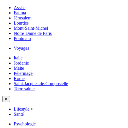
Assise
Fatima
Jérusalem
Lourdes
Mont-Saint-Michel
Notre-Dame de Paris
Pontmain
Voyages
Italie
Jordanie
Malte
Pèlerinage
Rome
Saint-Jacques-de-Compostelle
Terre sainte
✕
Lifestyle
>
Santé
Psychologie