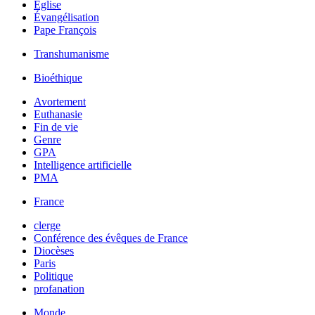
Église
Évangélisation
Pape François
Transhumanisme
Bioéthique
Avortement
Euthanasie
Fin de vie
Genre
GPA
Intelligence artificielle
PMA
France
clerge
Conférence des évêques de France
Diocèses
Paris
Politique
profanation
Monde