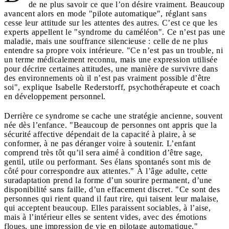
de ne plus savoir ce que l’on désire vraiment. Beaucoup
avancent alors en mode "pilote automatique", réglant sans
cesse leur attitude sur les attentes des autres. C’est ce que les
experts appellent le "syndrome du caméléon". Ce n’est pas une
maladie, mais une souffrance silencieuse : celle de ne plus
entendre sa propre voix intérieure. "Ce n’est pas un trouble, ni
un terme médicalement reconnu, mais une expression utilisée
pour décrire certaines attitudes, une manière de survivre dans
des environnements où il n’est pas vraiment possible d’être
soi", explique Isabelle Rederstorff, psychothérapeute et coach
en développement personnel.
Derrière ce syndrome se cache une stratégie ancienne, souvent
née dès l’enfance. "Beaucoup de personnes ont appris que la
sécurité affective dépendait de la capacité à plaire, à se
conformer, à ne pas déranger voire à soutenir. L’enfant
comprend très tôt qu’il sera aimé à condition d’être sage,
gentil, utile ou performant. Ses élans spontanés sont mis de
côté pour correspondre aux attentes." À l’âge adulte, cette
suradaptation prend la forme d’un sourire permanent, d’une
disponibilité sans faille, d’un effacement discret. "Ce sont des
personnes qui rient quand il faut rire, qui taisent leur malaise,
qui acceptent beaucoup. Elles paraissent sociables, à l’aise,
mais à l’intérieur elles se sentent vides, avec des émotions
floues, une impression de vie en pilotage automatique."