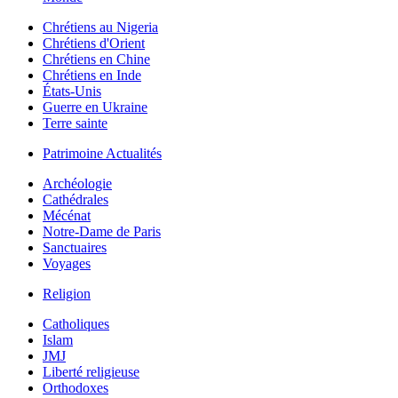
Chrétiens au Nigeria
Chrétiens d'Orient
Chrétiens en Chine
Chrétiens en Inde
États-Unis
Guerre en Ukraine
Terre sainte
Patrimoine Actualités
Archéologie
Cathédrales
Mécénat
Notre-Dame de Paris
Sanctuaires
Voyages
Religion
Catholiques
Islam
JMJ
Liberté religieuse
Orthodoxes