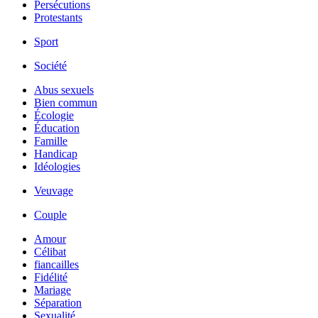
Persécutions
Protestants
Sport
Société
Abus sexuels
Bien commun
Écologie
Éducation
Famille
Handicap
Idéologies
Veuvage
Couple
Amour
Célibat
fiancailles
Fidélité
Mariage
Séparation
Sexualité