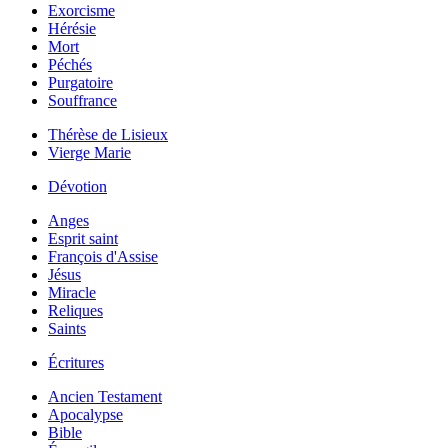
Exorcisme
Hérésie
Mort
Péchés
Purgatoire
Souffrance
Thérèse de Lisieux
Vierge Marie
Dévotion
Anges
Esprit saint
François d'Assise
Jésus
Miracle
Reliques
Saints
Écritures
Ancien Testament
Apocalypse
Bible