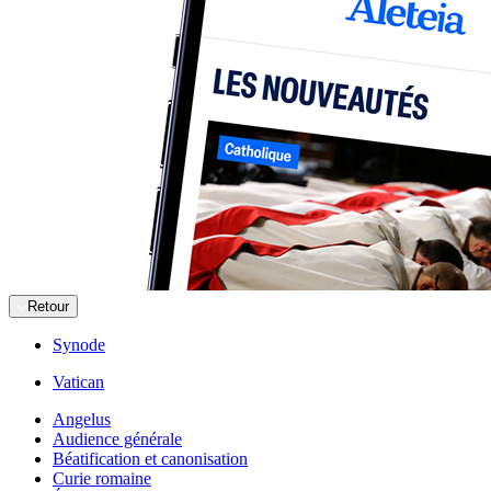
Retour
Synode
Vatican
Angelus
Audience générale
Béatification et canonisation
Curie romaine