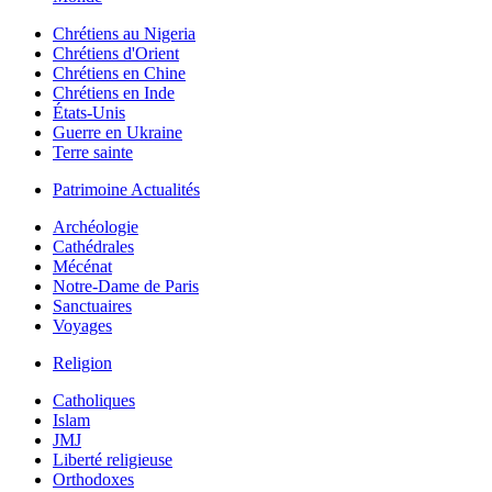
Chrétiens au Nigeria
Chrétiens d'Orient
Chrétiens en Chine
Chrétiens en Inde
États-Unis
Guerre en Ukraine
Terre sainte
Patrimoine Actualités
Archéologie
Cathédrales
Mécénat
Notre-Dame de Paris
Sanctuaires
Voyages
Religion
Catholiques
Islam
JMJ
Liberté religieuse
Orthodoxes