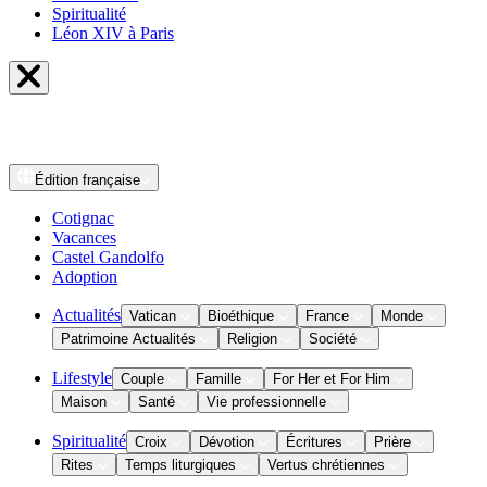
Spiritualité
Léon XIV à Paris
Édition
française
Cotignac
Vacances
Castel Gandolfo
Adoption
Actualités
Vatican
Bioéthique
France
Monde
Patrimoine Actualités
Religion
Société
Lifestyle
Couple
Famille
For Her et For Him
Maison
Santé
Vie professionnelle
Spiritualité
Croix
Dévotion
Écritures
Prière
Rites
Temps liturgiques
Vertus chrétiennes