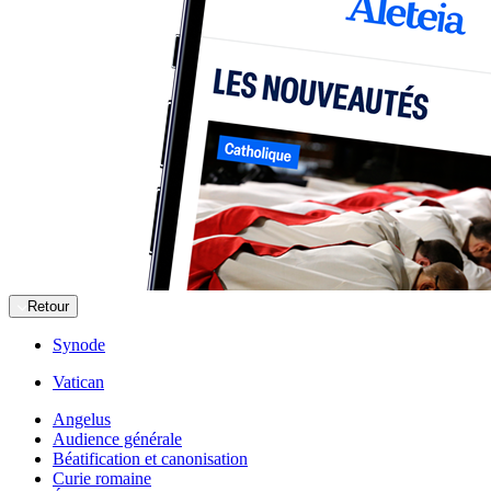
Retour
Synode
Vatican
Angelus
Audience générale
Béatification et canonisation
Curie romaine