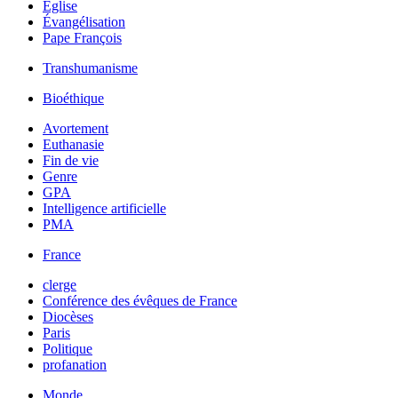
Église
Évangélisation
Pape François
Transhumanisme
Bioéthique
Avortement
Euthanasie
Fin de vie
Genre
GPA
Intelligence artificielle
PMA
France
clerge
Conférence des évêques de France
Diocèses
Paris
Politique
profanation
Monde