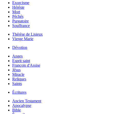
Exorcisme
Hérésie
Mort
Péchés
Purgatoire
Souffrance
Thérèse de Lisieux
Vierge Marie
Dévotion
Anges
Esprit saint
François d'Assise
Jésus
Miracle
Reliques
Saints
Écritures
Ancien Testament
Apocalypse
Bible