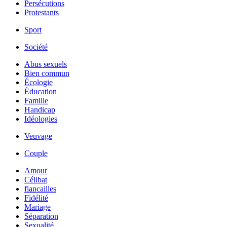
Persécutions
Protestants
Sport
Société
Abus sexuels
Bien commun
Écologie
Éducation
Famille
Handicap
Idéologies
Veuvage
Couple
Amour
Célibat
fiancailles
Fidélité
Mariage
Séparation
Sexualité