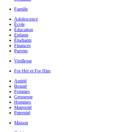
Famille
Adolescence
École
Éducation
Enfants
Étudiants
Finances
Parents
Vieillesse
For Her et For Him
Amitié
Beauté
Femmes
Grossesse
Hommes
Maternité
Paternité
Maison