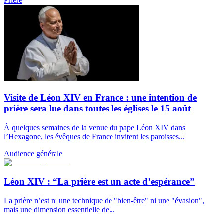
Prière
Visite de Léon XIV en France : une intention de
prière sera lue dans toutes les églises le 15 août
À quelques semaines de la venue du pape Léon XIV dans
l’Hexagone, les évêques de France invitent les paroisses...
Audience générale
Léon XIV : “La prière est un acte d’espérance”
La prière n’est ni une technique de "bien-être" ni une "évasion",
mais une dimension essentielle de...