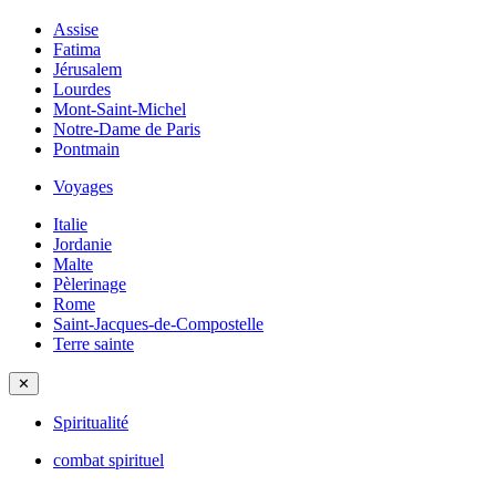
Assise
Fatima
Jérusalem
Lourdes
Mont-Saint-Michel
Notre-Dame de Paris
Pontmain
Voyages
Italie
Jordanie
Malte
Pèlerinage
Rome
Saint-Jacques-de-Compostelle
Terre sainte
✕
Spiritualité
combat spirituel