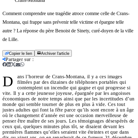
Crans-Montana
Comment comprendre une tragédie atroce comme celle de Crans-
Montana, qui frappe sans prévenir telle victime et épargne telle
autre ? La réponse du père Benoist de Sinety, curé-doyen de la ville
de Lille.
Copier le lien
Archiver l'article
Partager sur
:
D
ans l’horreur de Crans-Montana, il y a ces images
filmées par des dizaines de téléphones portables qui
contemplent un incendie qui gagne et qui progresse si
vite. Il y a cette jeunesse joyeuse, épargnée par les angoisses
économiques de notre temps ainsi que par les incertitudes d’un
monde qui semble tourner de plus en plus à vide. Ces tout
justes adultes qui font la fête parce qu’ils sont encore à un âge
où le changement d’année est une occasion merveilleuse de
penser être maître de ses jours. Les témoignages désespérés de
ceux qui, quelques minutes plus tôt, se disaient devant les
premières flammes qu’elles seraient vite éteintes et que dans
dix ou vingt ans, on en reparlerait de ce fameux 31 décembre