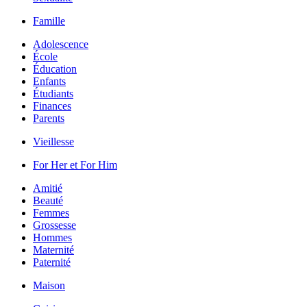
Famille
Adolescence
École
Éducation
Enfants
Étudiants
Finances
Parents
Vieillesse
For Her et For Him
Amitié
Beauté
Femmes
Grossesse
Hommes
Maternité
Paternité
Maison