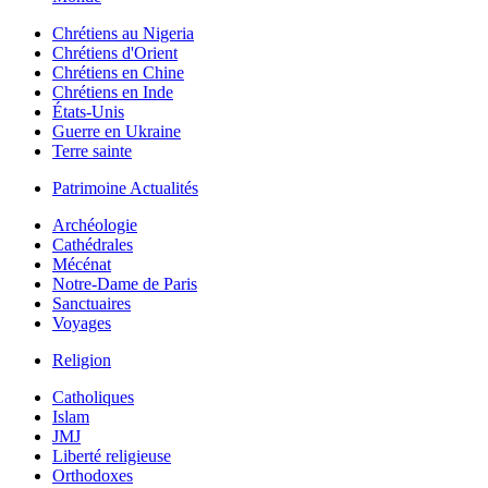
Chrétiens au Nigeria
Chrétiens d'Orient
Chrétiens en Chine
Chrétiens en Inde
États-Unis
Guerre en Ukraine
Terre sainte
Patrimoine Actualités
Archéologie
Cathédrales
Mécénat
Notre-Dame de Paris
Sanctuaires
Voyages
Religion
Catholiques
Islam
JMJ
Liberté religieuse
Orthodoxes