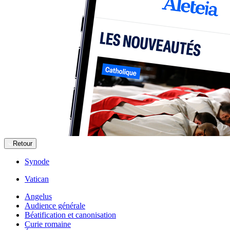
Retour
Synode
Vatican
Angelus
Audience générale
Béatification et canonisation
Curie romaine