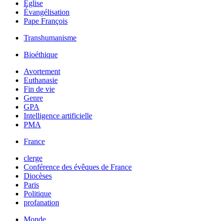
Église
Évangélisation
Pape François
Transhumanisme
Bioéthique
Avortement
Euthanasie
Fin de vie
Genre
GPA
Intelligence artificielle
PMA
France
clerge
Conférence des évêques de France
Diocèses
Paris
Politique
profanation
Monde