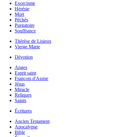
Exorcisme
Hérésie
Mort
Péchés
Purgatoire
Souffrance
Thérèse de Lisieux
Vierge Marie
Dévotion
Anges
Esprit saint
François d'Assise
Jésus
Miracle
Reliques
Saints
Écritures
Ancien Testament
Apocalypse
Bible