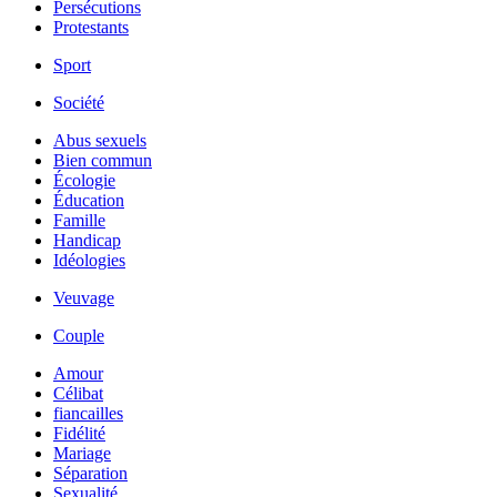
Persécutions
Protestants
Sport
Société
Abus sexuels
Bien commun
Écologie
Éducation
Famille
Handicap
Idéologies
Veuvage
Couple
Amour
Célibat
fiancailles
Fidélité
Mariage
Séparation
Sexualité