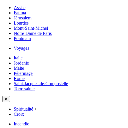
Assise
Fatima
Jérusalem
Lourdes
Mont-Saint-Michel
Notre-Dame de Paris
Pontmain
Voyages
Italie
Jordanie
Malte
Pèlerinage
Rome
Saint-Jacques-de-Compostelle
Terre sainte
✕
Spiritualité
>
Croix
Incendie