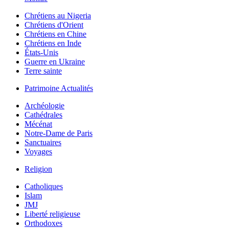
Chrétiens au Nigeria
Chrétiens d'Orient
Chrétiens en Chine
Chrétiens en Inde
États-Unis
Guerre en Ukraine
Terre sainte
Patrimoine Actualités
Archéologie
Cathédrales
Mécénat
Notre-Dame de Paris
Sanctuaires
Voyages
Religion
Catholiques
Islam
JMJ
Liberté religieuse
Orthodoxes