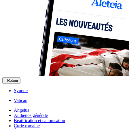
Retour
Synode
Vatican
Angelus
Audience générale
Béatification et canonisation
Curie romaine