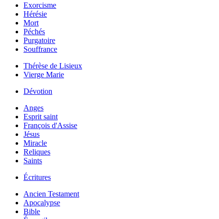
Exorcisme
Hérésie
Mort
Péchés
Purgatoire
Souffrance
Thérèse de Lisieux
Vierge Marie
Dévotion
Anges
Esprit saint
François d'Assise
Jésus
Miracle
Reliques
Saints
Écritures
Ancien Testament
Apocalypse
Bible