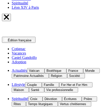
Spiritualité
Léon XIV à Paris
Édition
française
Cotignac
Vacances
Castel Gandolfo
Adoption
Actualités
Vatican
Bioéthique
France
Monde
Patrimoine Actualités
Religion
Société
Lifestyle
Couple
Famille
For Her et For Him
Maison
Santé
Vie professionnelle
Spiritualité
Croix
Dévotion
Écritures
Prière
Rites
Temps liturgiques
Vertus chrétiennes