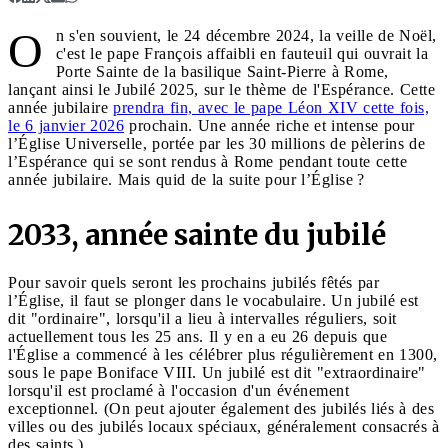
O
n s'en souvient, le 24 décembre 2024, la veille de Noël,
c'est le pape François affaibli en fauteuil qui ouvrait la
Porte Sainte de la basilique Saint-Pierre à Rome,
lançant ainsi le Jubilé 2025, sur le thème de l'Espérance. Cette
année jubilaire
prendra fin, avec le pape Léon XIV cette fois,
le 6 janvier 2026
prochain. Une année riche et intense pour
l’Église Universelle, portée par les 30 millions de pèlerins de
l’Espérance qui se sont rendus à Rome pendant toute cette
année jubilaire. Mais quid de la suite pour l’Église ?
2033, année sainte du jubilé
Pour savoir quels seront les prochains jubilés fêtés par
l’Église, il faut se plonger dans le vocabulaire. Un jubilé est
dit "ordinaire", lorsqu'il a lieu à intervalles réguliers, soit
actuellement tous les 25 ans. Il y en a eu 26 depuis que
l'Église a commencé à les célébrer plus régulièrement en 1300,
sous le pape Boniface VIII. Un jubilé est dit "extraordinaire"
lorsqu'il est proclamé à l'occasion d'un événement
exceptionnel. (On peut ajouter également des jubilés liés à des
villes ou des jubilés locaux spéciaux, généralement consacrés à
des saints.)