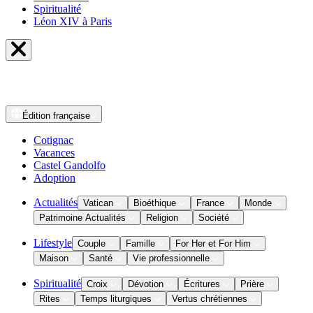
Spiritualité
Léon XIV à Paris
Édition
française
Cotignac
Vacances
Castel Gandolfo
Adoption
Actualités
Vatican
Bioéthique
France
Monde
Patrimoine Actualités
Religion
Société
Lifestyle
Couple
Famille
For Her et For Him
Maison
Santé
Vie professionnelle
Spiritualité
Croix
Dévotion
Écritures
Prière
Rites
Temps liturgiques
Vertus chrétiennes