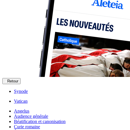
Retour
Synode
Vatican
Angelus
Audience générale
Béatification et canonisation
Curie romaine