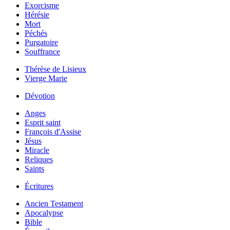
Exorcisme
Hérésie
Mort
Péchés
Purgatoire
Souffrance
Thérèse de Lisieux
Vierge Marie
Dévotion
Anges
Esprit saint
François d'Assise
Jésus
Miracle
Reliques
Saints
Écritures
Ancien Testament
Apocalypse
Bible