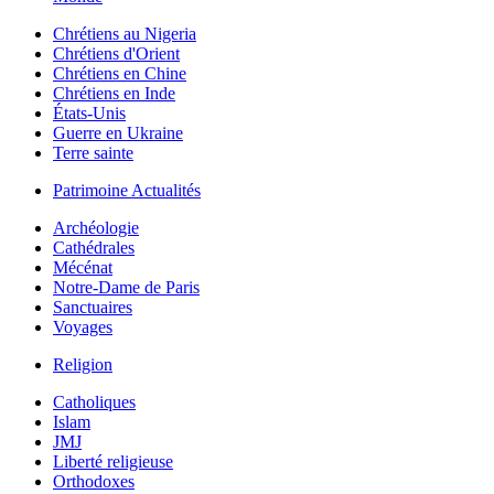
Chrétiens au Nigeria
Chrétiens d'Orient
Chrétiens en Chine
Chrétiens en Inde
États-Unis
Guerre en Ukraine
Terre sainte
Patrimoine Actualités
Archéologie
Cathédrales
Mécénat
Notre-Dame de Paris
Sanctuaires
Voyages
Religion
Catholiques
Islam
JMJ
Liberté religieuse
Orthodoxes