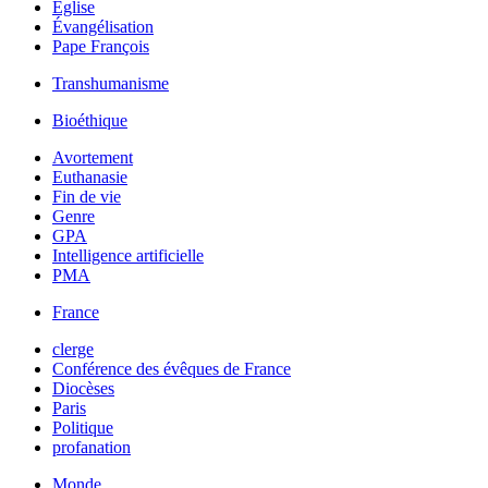
Église
Évangélisation
Pape François
Transhumanisme
Bioéthique
Avortement
Euthanasie
Fin de vie
Genre
GPA
Intelligence artificielle
PMA
France
clerge
Conférence des évêques de France
Diocèses
Paris
Politique
profanation
Monde