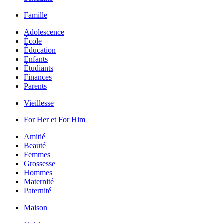
Famille
Adolescence
École
Éducation
Enfants
Étudiants
Finances
Parents
Vieillesse
For Her et For Him
Amitié
Beauté
Femmes
Grossesse
Hommes
Maternité
Paternité
Maison