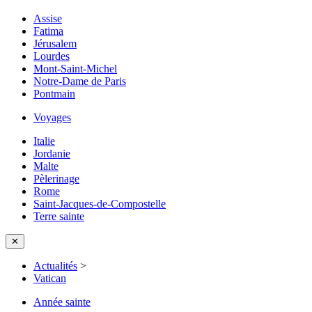
Assise
Fatima
Jérusalem
Lourdes
Mont-Saint-Michel
Notre-Dame de Paris
Pontmain
Voyages
Italie
Jordanie
Malte
Pèlerinage
Rome
Saint-Jacques-de-Compostelle
Terre sainte
✕
Actualités
>
Vatican
Année sainte