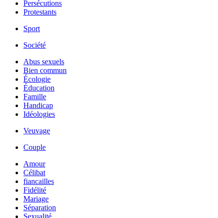
Persécutions
Protestants
Sport
Société
Abus sexuels
Bien commun
Écologie
Éducation
Famille
Handicap
Idéologies
Veuvage
Couple
Amour
Célibat
fiancailles
Fidélité
Mariage
Séparation
Sexualité