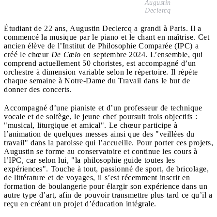
Augustin
Declercq
Étudiant de 22 ans, Augustin Declercq a grandi à Paris. Il a
commencé la musique par le piano et le chant en maîtrise. Cet
ancien élève de l’Institut de Philosophie Comparée (IPC) a
créé le chœur
De Cælo
en septembre 2024. L’ensemble, qui
comprend actuellement 50 choristes, est accompagné d’un
orchestre à dimension variable selon le répertoire. Il répète
chaque semaine à Notre-Dame du Travail dans le but de
donner des concerts.
Accompagné d’une pianiste et d’un professeur de technique
vocale et de solfège, le jeune chef poursuit trois objectifs :
"musical, liturgique et amical". Le chœur participe à
l’animation de quelques messes ainsi que des "veillées du
travail" dans la paroisse qui l’accueille. Pour porter ces projets,
Augustin se forme au conservatoire et continue les cours à
l’IPC, car selon lui, "la philosophie guide toutes les
expériences". Touche à tout, passionné de sport, de bricolage,
de littérature et de voyages, il s’est récemment inscrit en
formation de boulangerie pour élargir son expérience dans un
autre type d’art, afin de pouvoir transmettre plus tard ce qu’il a
reçu en créant un projet d’éducation intégrale.