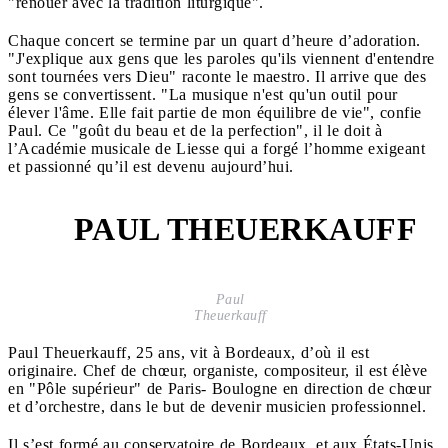
"renouer avec la tradition liturgique".
Chaque concert se termine par un quart d’heure d’adoration.
"J'explique aux gens que les paroles qu'ils viennent d'entendre
sont tournées vers Dieu" raconte le maestro. Il arrive que des
gens se convertissent. "La musique n'est qu'un outil pour
élever l'âme. Elle fait partie de mon équilibre de vie", confie
Paul. Ce "goût du beau et de la perfection", il le doit à
l’Académie musicale de Liesse qui a forgé l’homme exigeant
et passionné qu’il est devenu aujourd’hui.
PAUL THEUERKAUFF
5
Paul
Theuerkauff
Paul Theuerkauff, 25 ans, vit à Bordeaux, d’où il est
originaire. Chef de chœur, organiste, compositeur, il est élève
en "Pôle supérieur" de Paris- Boulogne en direction de chœur
et d’orchestre, dans le but de devenir musicien professionnel.
Il s’est formé au conservatoire de Bordeaux, et aux États-Unis