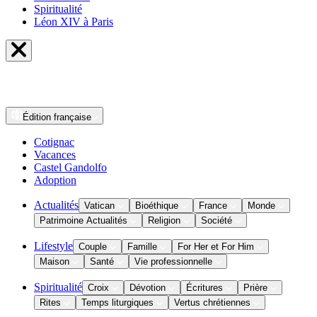
Spiritualité
Léon XIV à Paris
Édition
française
Cotignac
Vacances
Castel Gandolfo
Adoption
Actualités
Vatican
Bioéthique
France
Monde
Patrimoine Actualités
Religion
Société
Lifestyle
Couple
Famille
For Her et For Him
Maison
Santé
Vie professionnelle
Spiritualité
Croix
Dévotion
Écritures
Prière
Rites
Temps liturgiques
Vertus chrétiennes