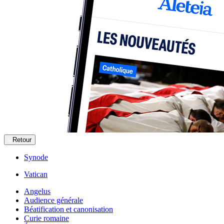
Retour
Synode
Vatican
Angelus
Audience générale
Béatification et canonisation
Curie romaine