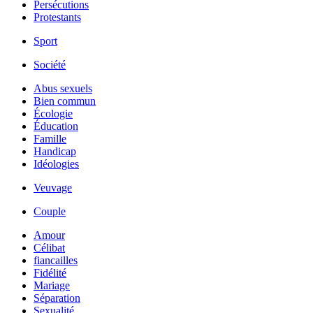
Persécutions
Protestants
Sport
Société
Abus sexuels
Bien commun
Écologie
Éducation
Famille
Handicap
Idéologies
Veuvage
Couple
Amour
Célibat
fiancailles
Fidélité
Mariage
Séparation
Sexualité