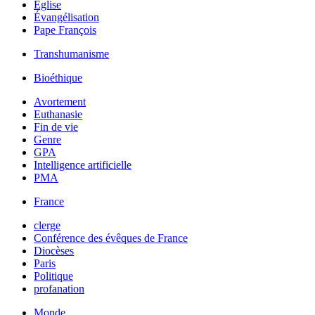
Église
Évangélisation
Pape François
Transhumanisme
Bioéthique
Avortement
Euthanasie
Fin de vie
Genre
GPA
Intelligence artificielle
PMA
France
clerge
Conférence des évêques de France
Diocèses
Paris
Politique
profanation
Monde