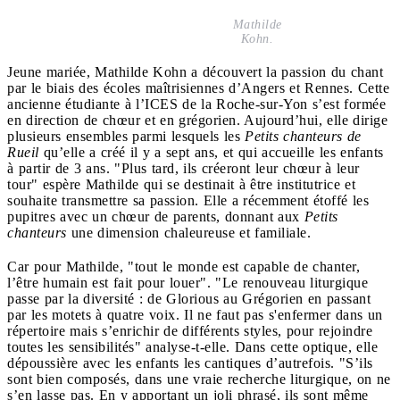
Mathilde
Kohn.
Jeune mariée, Mathilde Kohn a découvert la passion du chant
par le biais des écoles maîtrisiennes d’Angers et Rennes. Cette
ancienne étudiante à l’ICES de la Roche-sur-Yon s’est formée
en direction de chœur et en grégorien. Aujourd’hui, elle dirige
plusieurs ensembles parmi lesquels les
Petits chanteurs de
Rueil
qu’elle a créé il y a sept ans, et qui accueille les enfants
à partir de 3 ans. "Plus tard, ils créeront leur chœur à leur
tour" espère Mathilde qui se destinait à être institutrice et
souhaite transmettre sa passion. Elle a récemment étoffé les
pupitres avec un chœur de parents, donnant aux
Petits
chanteurs
une dimension chaleureuse et familiale.
Car pour Mathilde, "tout le monde est capable de chanter,
l’être humain est fait pour louer". "Le renouveau liturgique
passe par la diversité : de Glorious au Grégorien en passant
par les motets à quatre voix. Il ne faut pas s'enfermer dans un
répertoire mais s’enrichir de différents styles, pour rejoindre
toutes les sensibilités" analyse-t-elle. Dans cette optique, elle
dépoussière avec les enfants les cantiques d’autrefois. "S’ils
sont bien composés, dans une vraie recherche liturgique, on ne
s’en lasse pas. En y apportant un joli phrasé, ils sont même