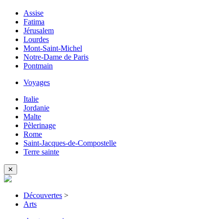
Assise
Fatima
Jérusalem
Lourdes
Mont-Saint-Michel
Notre-Dame de Paris
Pontmain
Voyages
Italie
Jordanie
Malte
Pèlerinage
Rome
Saint-Jacques-de-Compostelle
Terre sainte
✕
Découvertes
>
Arts