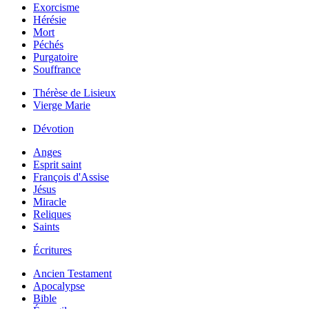
Exorcisme
Hérésie
Mort
Péchés
Purgatoire
Souffrance
Thérèse de Lisieux
Vierge Marie
Dévotion
Anges
Esprit saint
François d'Assise
Jésus
Miracle
Reliques
Saints
Écritures
Ancien Testament
Apocalypse
Bible