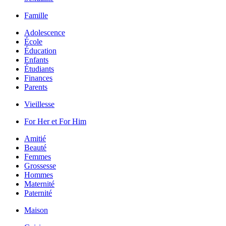
Famille
Adolescence
École
Éducation
Enfants
Étudiants
Finances
Parents
Vieillesse
For Her et For Him
Amitié
Beauté
Femmes
Grossesse
Hommes
Maternité
Paternité
Maison