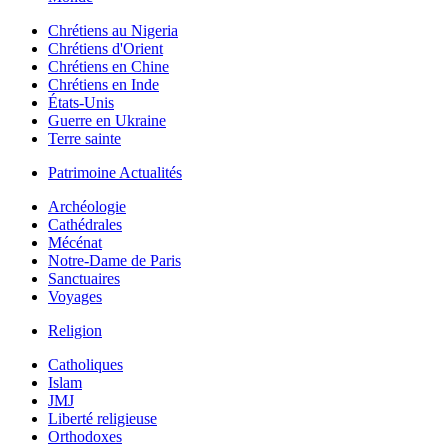
Chrétiens au Nigeria
Chrétiens d'Orient
Chrétiens en Chine
Chrétiens en Inde
États-Unis
Guerre en Ukraine
Terre sainte
Patrimoine Actualités
Archéologie
Cathédrales
Mécénat
Notre-Dame de Paris
Sanctuaires
Voyages
Religion
Catholiques
Islam
JMJ
Liberté religieuse
Orthodoxes