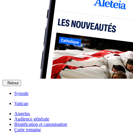
Retour
Synode
Vatican
Angelus
Audience générale
Béatification et canonisation
Curie romaine