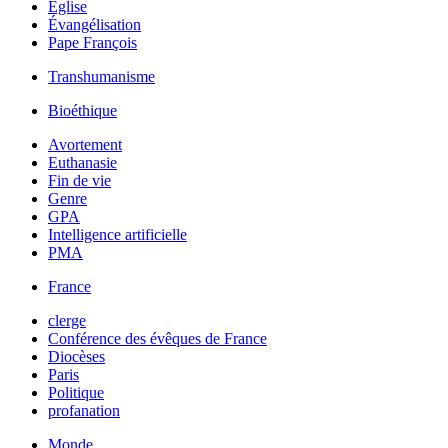
Église
Évangélisation
Pape François
Transhumanisme
Bioéthique
Avortement
Euthanasie
Fin de vie
Genre
GPA
Intelligence artificielle
PMA
France
clerge
Conférence des évêques de France
Diocèses
Paris
Politique
profanation
Monde