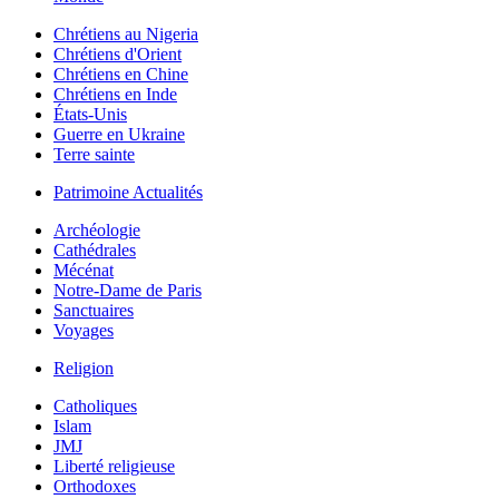
Chrétiens au Nigeria
Chrétiens d'Orient
Chrétiens en Chine
Chrétiens en Inde
États-Unis
Guerre en Ukraine
Terre sainte
Patrimoine Actualités
Archéologie
Cathédrales
Mécénat
Notre-Dame de Paris
Sanctuaires
Voyages
Religion
Catholiques
Islam
JMJ
Liberté religieuse
Orthodoxes