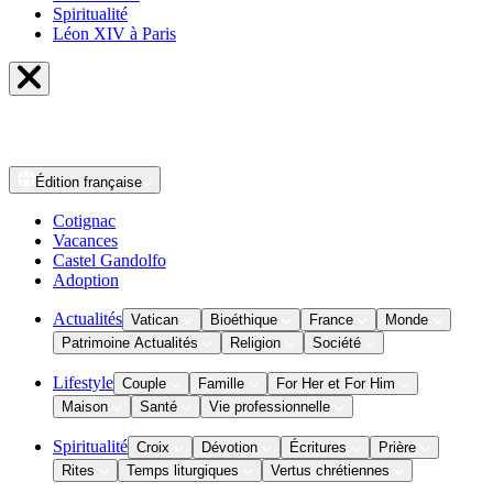
Spiritualité
Léon XIV à Paris
Édition
française
Cotignac
Vacances
Castel Gandolfo
Adoption
Actualités
Vatican
Bioéthique
France
Monde
Patrimoine Actualités
Religion
Société
Lifestyle
Couple
Famille
For Her et For Him
Maison
Santé
Vie professionnelle
Spiritualité
Croix
Dévotion
Écritures
Prière
Rites
Temps liturgiques
Vertus chrétiennes