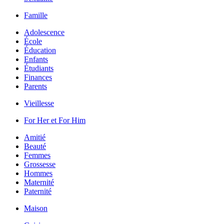
Famille
Adolescence
École
Éducation
Enfants
Étudiants
Finances
Parents
Vieillesse
For Her et For Him
Amitié
Beauté
Femmes
Grossesse
Hommes
Maternité
Paternité
Maison