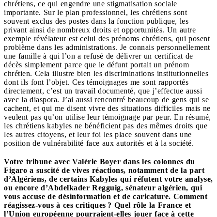
chrétiens, ce qui engendre une stigmatisation sociale
importante. Sur le plan professionnel, les chrétiens sont
souvent exclus des postes dans la fonction publique, les
privant ainsi de nombreux droits et opportunités. Un autre
exemple révélateur est celui des prénoms chrétiens, qui posent
problème dans les administrations. Je connais personnellement
une famille à qui l’on a refusé de délivrer un certificat de
décès simplement parce que le défunt portait un prénom
chrétien. Cela illustre bien les discriminations institutionnelles
dont ils font l’objet. Ces témoignages me sont rapportés
directement, c’est un travail documenté, que j’effectue aussi
avec la diaspora. J’ai aussi rencontré beaucoup de gens qui se
cachent, et qui me disent vivre des situations difficiles mais ne
veulent pas qu’on utilise leur témoignage par peur. En résumé,
les chrétiens kabyles ne bénéficient pas des mêmes droits que
les autres citoyens, et leur foi les place souvent dans une
position de vulnérabilité face aux autorités et à la société.
Votre tribune avec Valérie Boyer dans les colonnes du
Figaro a suscité de vives réactions, notamment de la part
d’Algériens, de certains Kabyles qui réfutent votre analyse,
ou encore d’Abdelkader Regguig, sénateur algérien, qui
vous accuse de désinformation et de caricature. Comment
réagissez-vous à ces critiques ? Quel rôle la France et
l’Union européenne pourraient-elles jouer face à cette