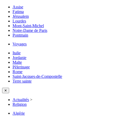
Assise
Fatima
Jérusalem
Lourdes
Mont-Saint-Michel
Notre-Dame de Paris
Pontmain
Voyages
Italie
Jordanie
Malte
Pèlerinage
Rome
Saint-Jacques-de-Compostelle
Terre sainte
✕
Actualités
>
Religion
Algérie