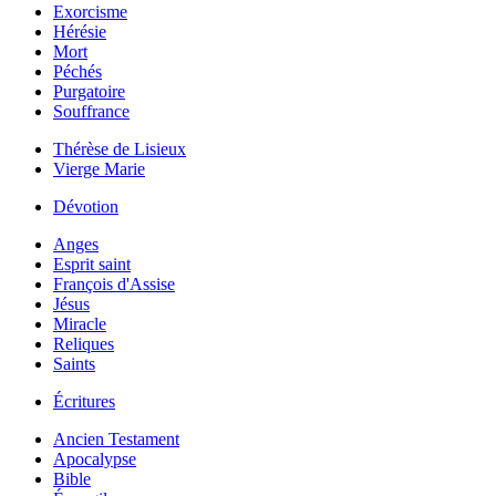
Exorcisme
Hérésie
Mort
Péchés
Purgatoire
Souffrance
Thérèse de Lisieux
Vierge Marie
Dévotion
Anges
Esprit saint
François d'Assise
Jésus
Miracle
Reliques
Saints
Écritures
Ancien Testament
Apocalypse
Bible