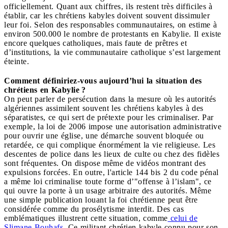
officiellement. Quant aux chiffres, ils restent très difficiles à
établir, car les chrétiens kabyles doivent souvent dissimuler
leur foi. Selon des responsables communautaires, on estime à
environ 500.000 le nombre de protestants en Kabylie. Il existe
encore quelques catholiques, mais faute de prêtres et
d’institutions, la vie communautaire catholique s’est largement
éteinte.
Comment définiriez-vous aujourd’hui la situation des
chrétiens en Kabylie ?
On peut parler de persécution dans la mesure où les autorités
algériennes assimilent souvent les chrétiens kabyles à des
séparatistes, ce qui sert de prétexte pour les criminaliser. Par
exemple, la loi de 2006 impose une autorisation administrative
pour ouvrir une église, une démarche souvent bloquée ou
retardée, ce qui complique énormément la vie religieuse. Les
descentes de police dans les lieux de culte ou chez des fidèles
sont fréquentes. On dispose même de vidéos montrant des
expulsions forcées. En outre, l'article 144 bis 2 du code pénal
a même loi criminalise toute forme d’"offense à l’islam", ce
qui ouvre la porte à un usage arbitraire des autorités. Même
une simple publication louant la foi chrétienne peut être
considérée comme du prosélytisme interdit. Des cas
emblématiques illustrent cette situation, comme
celui de
Slimane Bouhafs.
Ce militant chrétien kabyle connu pour son