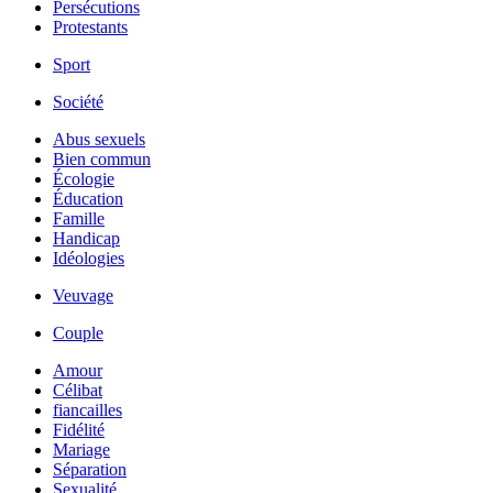
Persécutions
Protestants
Sport
Société
Abus sexuels
Bien commun
Écologie
Éducation
Famille
Handicap
Idéologies
Veuvage
Couple
Amour
Célibat
fiancailles
Fidélité
Mariage
Séparation
Sexualité