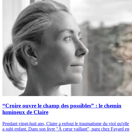
“Croire ouvre le champ des possibles” : le chemin
lumineux de Claire
Pendant vingt-huit ans, Claire a enfoui le traumatisme du viol qu'elle
a subi enfant. Dans son livre "À cœur vaillant", paru chez Fayard en