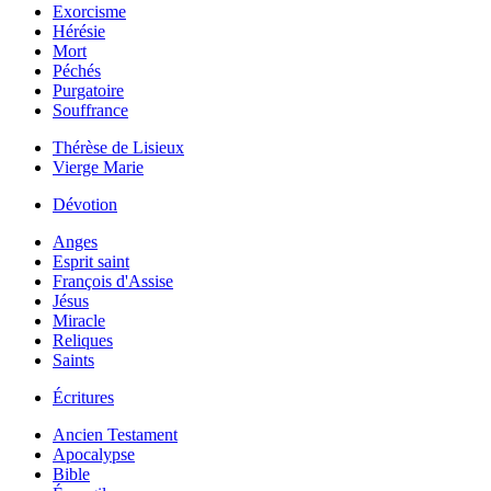
Exorcisme
Hérésie
Mort
Péchés
Purgatoire
Souffrance
Thérèse de Lisieux
Vierge Marie
Dévotion
Anges
Esprit saint
François d'Assise
Jésus
Miracle
Reliques
Saints
Écritures
Ancien Testament
Apocalypse
Bible