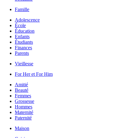
Famille
Adolescence
École
Éducation
Enfants
Étudiants
Finances
Parents
Vieillesse
For Her et For Him
Amitié
Beauté
Femmes
Grossesse
Hommes
Maternité
Paternité
Maison