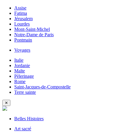
Assise
Fatima
Jérusalem
Lourdes
Mont-Saint-Michel
Notre-Dame de Paris
Pontmain
Voyages
Italie
Jordanie
Malte
Pèlerinage
Rome
Saint-Jacques-de-Compostelle
Terre sainte
✕
Belles Histoires
Art sacré