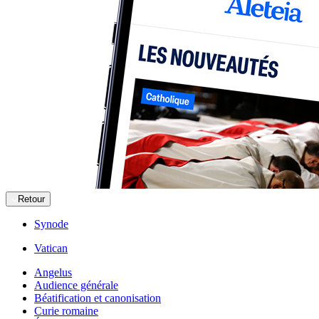
Retour
Synode
Vatican
Angelus
Audience générale
Béatification et canonisation
Curie romaine