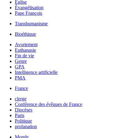
Église
Évangélisation
Pape François
Transhumanisme
Bioéthique
Avortement
Euthanasie
Fin de vie
Genre
GPA
Intelligence artificielle
PMA
France
clerge
Conférence des évêques de France
Diocèses
Paris
Politique
profanation
Monde