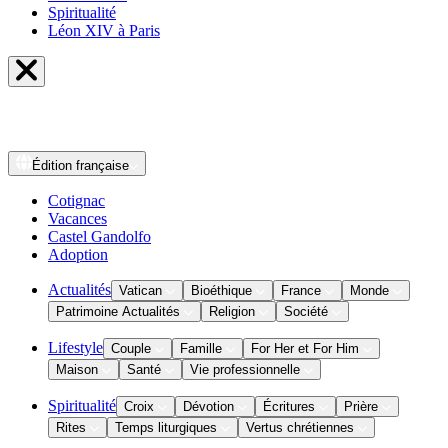
Spiritualité
Léon XIV à Paris
Édition
française
Cotignac
Vacances
Castel Gandolfo
Adoption
Actualités
Vatican
Bioéthique
France
Monde
Patrimoine Actualités
Religion
Société
Lifestyle
Couple
Famille
For Her et For Him
Maison
Santé
Vie professionnelle
Spiritualité
Croix
Dévotion
Écritures
Prière
Rites
Temps liturgiques
Vertus chrétiennes