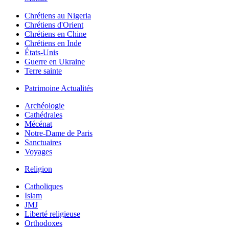
Chrétiens au Nigeria
Chrétiens d'Orient
Chrétiens en Chine
Chrétiens en Inde
États-Unis
Guerre en Ukraine
Terre sainte
Patrimoine Actualités
Archéologie
Cathédrales
Mécénat
Notre-Dame de Paris
Sanctuaires
Voyages
Religion
Catholiques
Islam
JMJ
Liberté religieuse
Orthodoxes