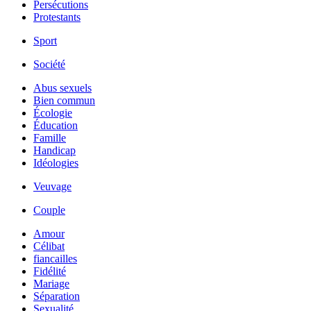
Persécutions
Protestants
Sport
Société
Abus sexuels
Bien commun
Écologie
Éducation
Famille
Handicap
Idéologies
Veuvage
Couple
Amour
Célibat
fiancailles
Fidélité
Mariage
Séparation
Sexualité