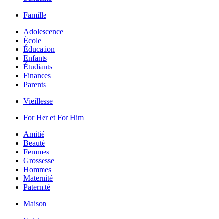
Famille
Adolescence
École
Éducation
Enfants
Étudiants
Finances
Parents
Vieillesse
For Her et For Him
Amitié
Beauté
Femmes
Grossesse
Hommes
Maternité
Paternité
Maison