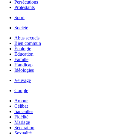
Persécutions
Protestants
Sport
Société
Abus sexuels
Bien commun
Écologie
Éducation
Famille
Handicap
Idéologies
Veuvage
Couple
Amour
Célibat
fiancailles
Fidélité
Mariage
Séparation
Sexualité