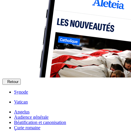
Retour
Synode
Vatican
Angelus
Audience générale
Béatification et canonisation
Curie romaine