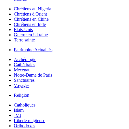
Chrétiens au Nigeria
Chrétiens d'Orient
Chrétiens en Chine
Chrétiens en Inde
États-Unis
Guerre en Ukraine
Terre sainte
Patrimoine Actualités
Archéologie
Cathédrales
Mécénat
Notre-Dame de Paris
Sanctuaires
Voyages
Religion
Catholiques
Islam
JMJ
Liberté religieuse
Orthodoxes