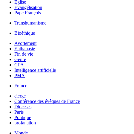
Église
Évangélisation
Pape François
Transhumanisme
Bioéthique
Avortement
Euthanasie
Fin de vie
Genre
GPA
Intelligence artificielle
PMA
France
clerge
Conférence des évêques de France
Diocèses
Paris
Politique
profanation
Monde