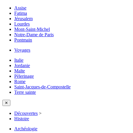
Assise
Fatima
Jérusalem
Lourdes
Mont-Saint-Michel
Notre-Dame de Paris
Pontmain
Voyages
Italie
Jordanie
Malte
Pèlerinage
Rome
Saint-Jacques-de-Compostelle
Terre sainte
✕
Découvertes
>
Histoire
Archéologie