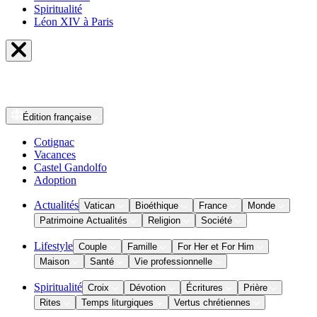
Spiritualité
Léon XIV à Paris
Édition
française
Cotignac
Vacances
Castel Gandolfo
Adoption
Actualités
Vatican
Bioéthique
France
Monde
Patrimoine Actualités
Religion
Société
Lifestyle
Couple
Famille
For Her et For Him
Maison
Santé
Vie professionnelle
Spiritualité
Croix
Dévotion
Écritures
Prière
Rites
Temps liturgiques
Vertus chrétiennes