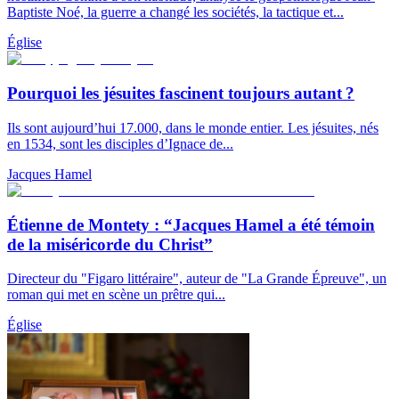
Baptiste Noé, la guerre a changé les sociétés, la tactique et...
Église
Pourquoi les jésuites fascinent toujours autant ?
Ils sont aujourd’hui 17.000, dans le monde entier. Les jésuites, nés
en 1534, sont les disciples d’Ignace de...
Jacques Hamel
Étienne de Montety : “Jacques Hamel a été témoin
de la miséricorde du Christ”
Directeur du "Figaro littéraire", auteur de "La Grande Épreuve", un
roman qui met en scène un prêtre qui...
Église