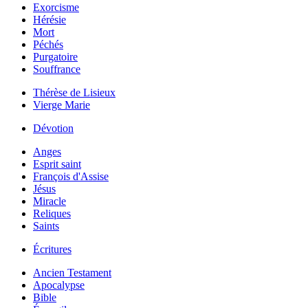
Exorcisme
Hérésie
Mort
Péchés
Purgatoire
Souffrance
Thérèse de Lisieux
Vierge Marie
Dévotion
Anges
Esprit saint
François d'Assise
Jésus
Miracle
Reliques
Saints
Écritures
Ancien Testament
Apocalypse
Bible