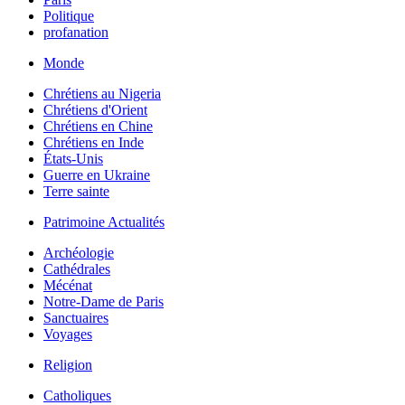
Politique
profanation
Monde
Chrétiens au Nigeria
Chrétiens d'Orient
Chrétiens en Chine
Chrétiens en Inde
États-Unis
Guerre en Ukraine
Terre sainte
Patrimoine Actualités
Archéologie
Cathédrales
Mécénat
Notre-Dame de Paris
Sanctuaires
Voyages
Religion
Catholiques