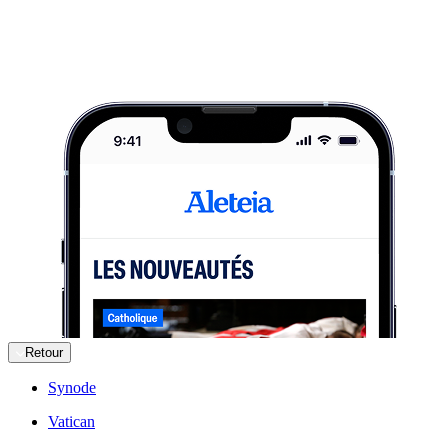
Retour
Synode
Vatican