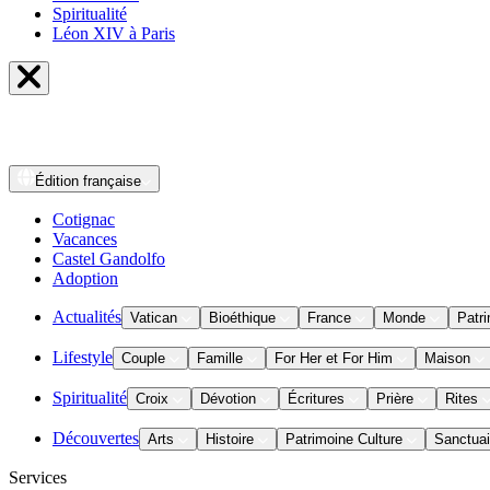
Spiritualité
Léon XIV à Paris
Édition
française
Cotignac
Vacances
Castel Gandolfo
Adoption
Actualités
Vatican
Bioéthique
France
Monde
Patri
Lifestyle
Couple
Famille
For Her et For Him
Maison
Spiritualité
Croix
Dévotion
Écritures
Prière
Rites
Découvertes
Arts
Histoire
Patrimoine Culture
Sanctuai
Services