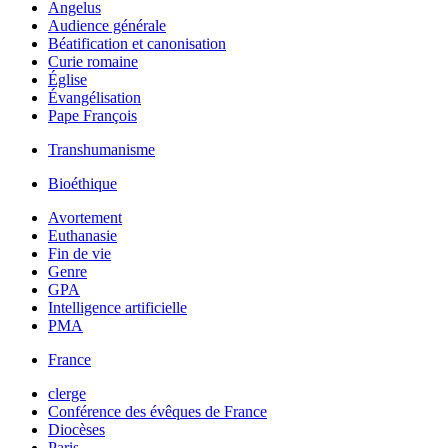
Angelus
Audience générale
Béatification et canonisation
Curie romaine
Église
Évangélisation
Pape François
Transhumanisme
Bioéthique
Avortement
Euthanasie
Fin de vie
Genre
GPA
Intelligence artificielle
PMA
France
clerge
Conférence des évêques de France
Diocèses
Paris