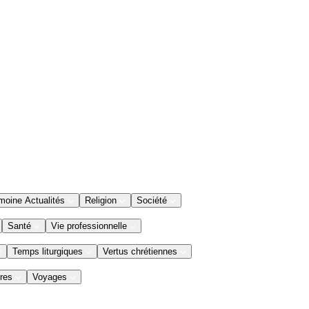
moine Actualités
Religion
Société
Santé
Vie professionnelle
Temps liturgiques
Vertus chrétiennes
res
Voyages