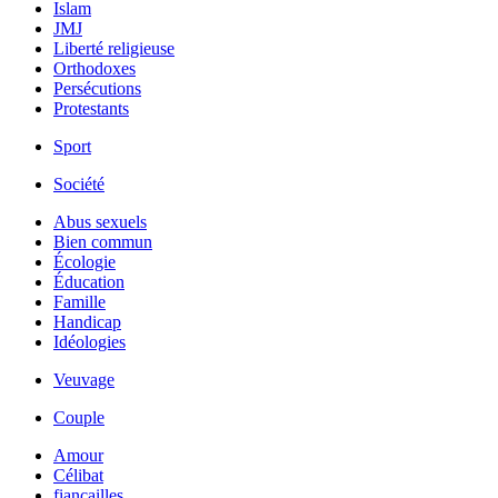
Islam
JMJ
Liberté religieuse
Orthodoxes
Persécutions
Protestants
Sport
Société
Abus sexuels
Bien commun
Écologie
Éducation
Famille
Handicap
Idéologies
Veuvage
Couple
Amour
Célibat
fiancailles