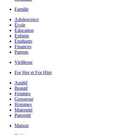
Famille
Adolescence
École
Éducation
Enfants
Étudiants
Finances
Parents
Vieillesse
For Her et For Him
Amitié
Beauté
Femmes
Grossesse
Hommes
Maternité
Paternité
Maison