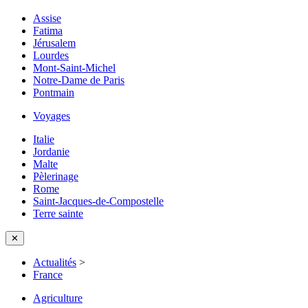
Assise
Fatima
Jérusalem
Lourdes
Mont-Saint-Michel
Notre-Dame de Paris
Pontmain
Voyages
Italie
Jordanie
Malte
Pèlerinage
Rome
Saint-Jacques-de-Compostelle
Terre sainte
✕
Actualités
>
France
Agriculture