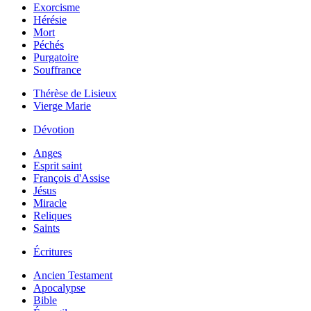
Exorcisme
Hérésie
Mort
Péchés
Purgatoire
Souffrance
Thérèse de Lisieux
Vierge Marie
Dévotion
Anges
Esprit saint
François d'Assise
Jésus
Miracle
Reliques
Saints
Écritures
Ancien Testament
Apocalypse
Bible