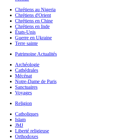
Chrétiens au Nigeria
Chrétiens d'Orient
Chrétiens en Chine
Chrétiens en Inde
États-Unis
Guerre en Ukraine
Terre sainte
Patrimoine Actualités
Archéologie
Cathédrales
Mécénat
Notre-Dame de Paris
Sanctuaires
Voyages
Religion
Catholiques
Islam
JMJ
Liberté religieuse
Orthodoxes