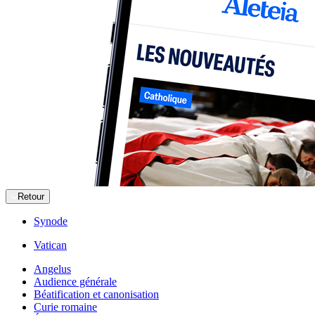
Retour
Synode
Vatican
Angelus
Audience générale
Béatification et canonisation
Curie romaine