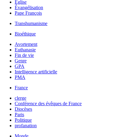
Église
Évangélisation
Pape François
Transhumanisme
Bioéthique
Avortement
Euthanasie
Fin de vie
Genre
GPA
Intelligence artificielle
PMA
France
clerge
Conférence des évêques de France
Diocèses
Paris
Politique
profanation
Monde