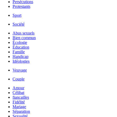
Persécutions
Protestants
Sport
Société
Abus sexuels
Bien commun
Écologie
Éducation
Famille
Handicap
Idéologies
Veuvage
Couple
Amour
Célibat
fiancailles
Fidélité
Mariage
Séparation
Sexualité