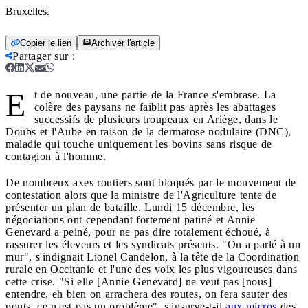
Bruxelles.
Copier le lien
Archiver l'article
Partager sur
:
E
t de nouveau, une partie de la France s'embrase. La
colère des paysans ne faiblit pas après les abattages
successifs de plusieurs troupeaux en Ariège, dans le
Doubs et l'Aube en raison de la dermatose nodulaire (DNC),
maladie qui touche uniquement les bovins sans risque de
contagion à l'homme.
De nombreux axes routiers sont bloqués par le mouvement de
contestation alors que la ministre de l'Agriculture tente de
présenter un plan de bataille. Lundi 15 décembre, les
négociations ont cependant fortement patiné et Annie
Genevard a peiné, pour ne pas dire totalement échoué, à
rassurer les éleveurs et les syndicats présents. "On a parlé à un
mur", s'indignait Lionel Candelon, à la tête de la Coordination
rurale en Occitanie et l'une des voix les plus vigoureuses dans
cette crise. "Si elle [Annie Genevard] ne veut pas [nous]
entendre, eh bien on arrachera des routes, on fera sauter des
ponts, ce n'est pas un problème", s'insurge-t-il
aux micros
des