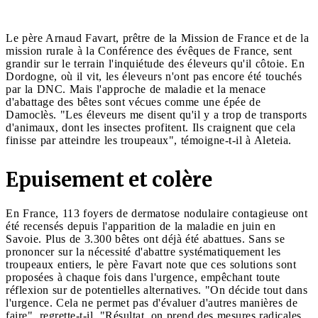
Le père Arnaud Favart, prêtre de la Mission de France et de la
mission rurale à la Conférence des évêques de France, sent
grandir sur le terrain l'inquiétude des éleveurs qu'il côtoie. En
Dordogne, où il vit, les éleveurs n'ont pas encore été touchés
par la DNC. Mais l'approche de maladie et la menace
d'abattage des bêtes sont vécues comme une épée de
Damoclès. "Les éleveurs me disent qu'il y a trop de transports
d'animaux, dont les insectes profitent. Ils craignent que cela
finisse par atteindre les troupeaux", témoigne-t-il à Aleteia.
Epuisement et colère
En France, 113 foyers de dermatose nodulaire contagieuse ont
été recensés depuis l'apparition de la maladie en juin en
Savoie. Plus de 3.300 bêtes ont déjà été abattues. Sans se
prononcer sur la nécessité d'abattre systématiquement les
troupeaux entiers, le père Favart note que ces solutions sont
proposées à chaque fois dans l'urgence, empêchant toute
réflexion sur de potentielles alternatives. "On décide tout dans
l'urgence. Cela ne permet pas d'évaluer d'autres manières de
faire", regrette-t-il. "Résultat, on prend des mesures radicales,