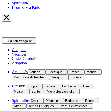
Spiritualité
Léon XIV à Paris
Édition
française
Cotignac
Vacances
Castel Gandolfo
Adoption
Actualités
Vatican
Bioéthique
France
Monde
Patrimoine Actualités
Religion
Société
Lifestyle
Couple
Famille
For Her et For Him
Maison
Santé
Vie professionnelle
Spiritualité
Croix
Dévotion
Écritures
Prière
Rites
Temps liturgiques
Vertus chrétiennes