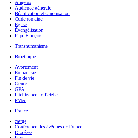
Angelus
Audience générale
Béatification et canonisation
Curie romaine
Église
Évangélisation
Pape François
Transhumanisme
Bioéthique
Avortement
Euthanasie
Fin de vie
Genre
GPA
Intelligence artificielle
PMA
France
clerge
Conférence des évêques de France
Diocèses
Paris