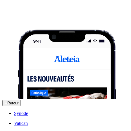
Retour
Synode
Vatican