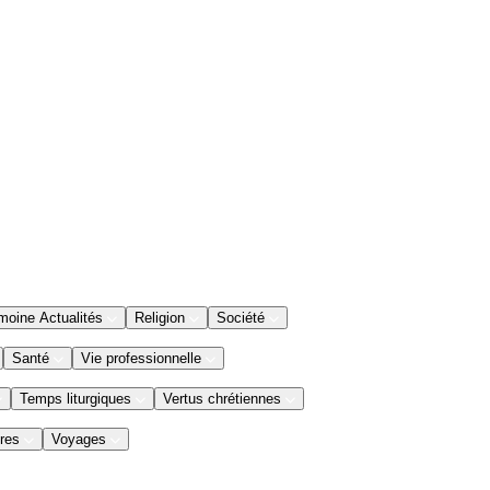
moine Actualités
Religion
Société
Santé
Vie professionnelle
Temps liturgiques
Vertus chrétiennes
res
Voyages