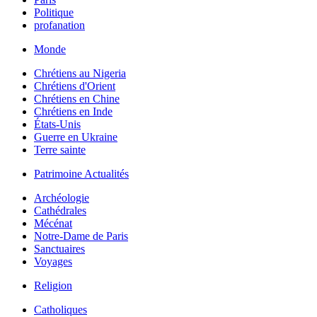
Politique
profanation
Monde
Chrétiens au Nigeria
Chrétiens d'Orient
Chrétiens en Chine
Chrétiens en Inde
États-Unis
Guerre en Ukraine
Terre sainte
Patrimoine Actualités
Archéologie
Cathédrales
Mécénat
Notre-Dame de Paris
Sanctuaires
Voyages
Religion
Catholiques