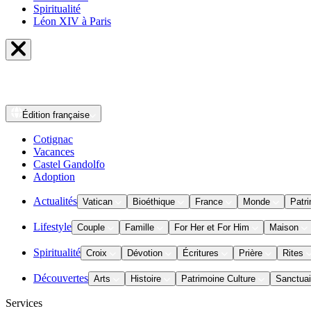
Spiritualité
Léon XIV à Paris
Édition
française
Cotignac
Vacances
Castel Gandolfo
Adoption
Actualités
Vatican
Bioéthique
France
Monde
Patri
Lifestyle
Couple
Famille
For Her et For Him
Maison
Spiritualité
Croix
Dévotion
Écritures
Prière
Rites
Découvertes
Arts
Histoire
Patrimoine Culture
Sanctuai
Services