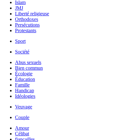
Islam
JMJ
Liberté religieuse
Orthodoxes
Persécutions
Protestants
Sport
Société
Abus sexuels
Bien commun
Écologie
Éducation
Famille
Handicap
Idéologies
Veuvage
Couple
Amour
Célibat
fiancailles