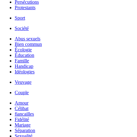
Persécutions
Protestants
Sport
Société
Abus sexuels
Bien commun
Écologie
Éducation
Famille
Handicap
Idéologies
Veuvage
Couple
Amour
Célibat
fiancailles
Fidélité
Mariage
Séparation
Sexualité