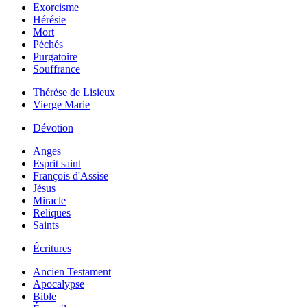
Exorcisme
Hérésie
Mort
Péchés
Purgatoire
Souffrance
Thérèse de Lisieux
Vierge Marie
Dévotion
Anges
Esprit saint
François d'Assise
Jésus
Miracle
Reliques
Saints
Écritures
Ancien Testament
Apocalypse
Bible