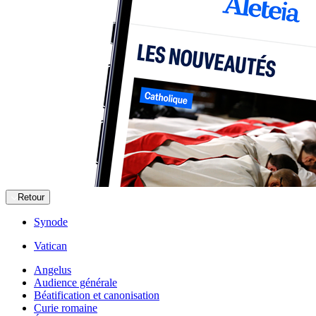
Retour
Synode
Vatican
Angelus
Audience générale
Béatification et canonisation
Curie romaine