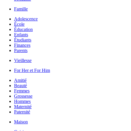
Famille
Adolescence
École
Éducation
Enfants
Étudiants
Finances
Parents
Vieillesse
For Her et For Him
Amitié
Beauté
Femmes
Grossesse
Hommes
Maternité
Paternité
Maison