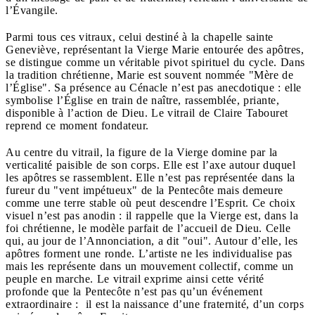
l’Évangile.
Parmi tous ces vitraux, celui destiné à la chapelle sainte
Geneviève, représentant la Vierge Marie entourée des apôtres,
se distingue comme un véritable pivot spirituel du cycle. Dans
la tradition chrétienne, Marie est souvent nommée "Mère de
l’Église". Sa présence au Cénacle n’est pas anecdotique : elle
symbolise l’Église en train de naître, rassemblée, priante,
disponible à l’action de Dieu. Le vitrail de Claire Tabouret
reprend ce moment fondateur.
Au centre du vitrail, la figure de la Vierge domine par la
verticalité paisible de son corps. Elle est l’axe autour duquel
les apôtres se rassemblent. Elle n’est pas représentée dans la
fureur du "vent impétueux" de la Pentecôte mais demeure
comme une terre stable où peut descendre l’Esprit. Ce choix
visuel n’est pas anodin : il rappelle que la Vierge est, dans la
foi chrétienne, le modèle parfait de l’accueil de Dieu. Celle
qui, au jour de l’Annonciation, a dit "oui". Autour d’elle, les
apôtres forment une ronde. L’artiste ne les individualise pas
mais les représente dans un mouvement collectif, comme un
peuple en marche. Le vitrail exprime ainsi cette vérité
profonde que la Pentecôte n’est pas qu’un événement
extraordinaire : il est la naissance d’une fraternité, d’un corps