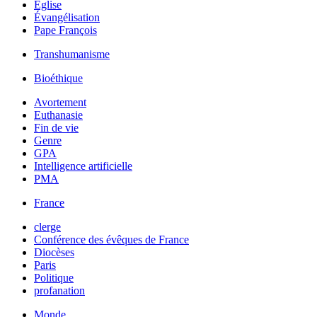
Église
Évangélisation
Pape François
Transhumanisme
Bioéthique
Avortement
Euthanasie
Fin de vie
Genre
GPA
Intelligence artificielle
PMA
France
clerge
Conférence des évêques de France
Diocèses
Paris
Politique
profanation
Monde