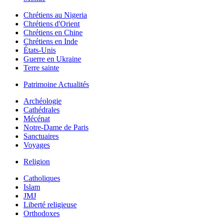
Chrétiens au Nigeria
Chrétiens d'Orient
Chrétiens en Chine
Chrétiens en Inde
États-Unis
Guerre en Ukraine
Terre sainte
Patrimoine Actualités
Archéologie
Cathédrales
Mécénat
Notre-Dame de Paris
Sanctuaires
Voyages
Religion
Catholiques
Islam
JMJ
Liberté religieuse
Orthodoxes