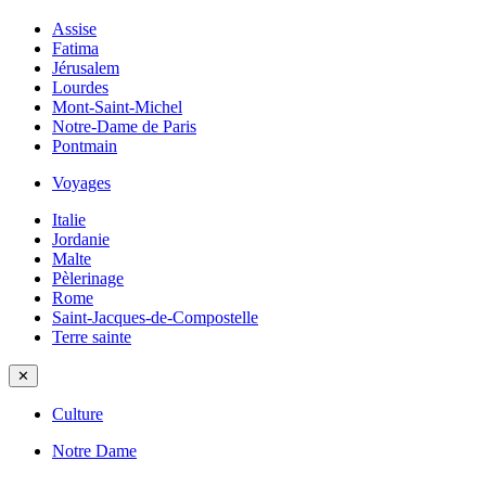
Assise
Fatima
Jérusalem
Lourdes
Mont-Saint-Michel
Notre-Dame de Paris
Pontmain
Voyages
Italie
Jordanie
Malte
Pèlerinage
Rome
Saint-Jacques-de-Compostelle
Terre sainte
✕
Culture
Notre Dame