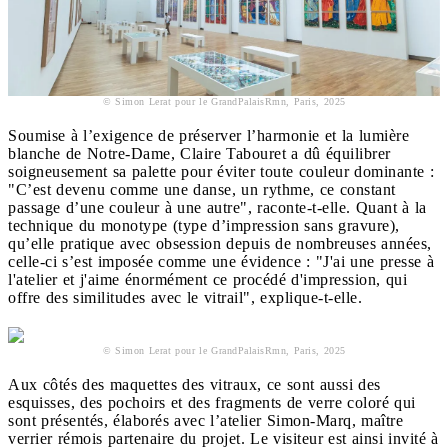
© Simon Lerat pour le GrandPalaisRmn, Paris, 2025
Soumise à l’exigence de préserver l’harmonie et la lumière
blanche de Notre-Dame, Claire Tabouret a dû équilibrer
soigneusement sa palette pour éviter toute couleur dominante :
"C’est devenu comme une danse, un rythme, ce constant
passage d’une couleur à une autre", raconte-t-elle. Quant à la
technique du monotype (type d’impression sans gravure),
qu’elle pratique avec obsession depuis de nombreuses années,
celle-ci s’est imposée comme une évidence : "J'ai une presse à
l'atelier et j'aime énormément ce procédé d'impression, qui
offre des similitudes avec le vitrail", explique-t-elle.
© Simon Lerat pour le GrandPalaisRmn, Paris, 2025
Aux côtés des maquettes des vitraux, ce sont aussi des
esquisses, des pochoirs et des fragments de verre coloré qui
sont présentés, élaborés avec l’atelier Simon-Marq, maître
verrier rémois partenaire du projet. Le visiteur est ainsi invité à