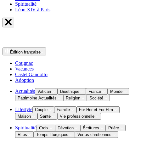
Spiritualité
Léon XIV à Paris
Édition
française
Cotignac
Vacances
Castel Gandolfo
Adoption
Actualités
Vatican
Bioéthique
France
Monde
Patrimoine Actualités
Religion
Société
Lifestyle
Couple
Famille
For Her et For Him
Maison
Santé
Vie professionnelle
Spiritualité
Croix
Dévotion
Écritures
Prière
Rites
Temps liturgiques
Vertus chrétiennes