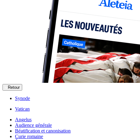
Retour
Synode
Vatican
Angelus
Audience générale
Béatification et canonisation
Curie romaine