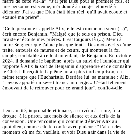
marre de cette vie-là". "J'ai prié Dieu pour la première fois, et
une personne est venue, m'a donné à manger et invité à
déjeuner. J'ai su que Dieu était bien réel, qu'Il avait écouté et
exaucé ma prière".
"Cette personne s'appelle Alix, elle est comme ma sœur (...)",
écrit encore Benjamin. "Malgré que je sois en prison, Dieu
m'aide et écoute mes prières. Il est toujours là (...) Merci à
notre Seigneur que j'aime plus que tout". Des mots écrits d'une
traite, entourés de ratures et de cœurs, qui montrent la foi
simple, semblable à celle d'un enfant, de Benjamin. En octobre
2024, il demande le baptême, après un suivi de l'aumônier qui
rapporte à Alix la soif de Benjamin d'apprendre et de connaître
le Christ. Il reçoit le baptême un an plus tard en prison, en
même temps que l'Eucharistie. Derrière lui, sa marraine : Alix.
"J'avais apporté un sweat blanc, un cierge... C'était tellement
émouvant de le retrouver pour ce grand jour", confie-t-elle.
Leur amitié, improbable et tenace, a survécu à la rue, à la
drogue, à la prison, aux mois de silence et aux défis de la
conversion. Une rencontre qui continue d'élever Alix au
quotidien, comme elle le confie avec pudeur : "J’ai eu des
moments où ma foi vacillait, et voir Dieu agir dans la vie de