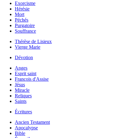
Exorcisme
Hérésie
Mort
Péchés
Purgatoire
Souffrance
Thérèse de Lisieux
Vierge Marie
Dévotion
Anges
Esprit saint
François d'Assise
Jésus
Miracle
Reliques
Saints
Écritures
Ancien Testament
Apocalypse
Bible