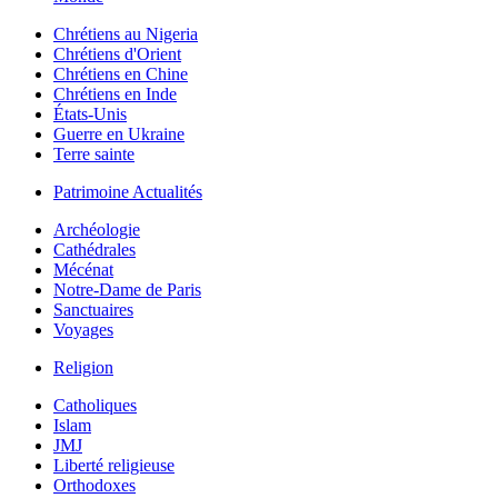
Chrétiens au Nigeria
Chrétiens d'Orient
Chrétiens en Chine
Chrétiens en Inde
États-Unis
Guerre en Ukraine
Terre sainte
Patrimoine Actualités
Archéologie
Cathédrales
Mécénat
Notre-Dame de Paris
Sanctuaires
Voyages
Religion
Catholiques
Islam
JMJ
Liberté religieuse
Orthodoxes