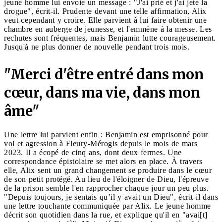
jeune homme lui envoie un message : "J'ai prié et j'ai jeté la
drogue", écrit-il. Prudente devant une telle affirmation, Alix
veut cependant y croire. Elle parvient à lui faire obtenir une
chambre en auberge de jeunesse, et l'emmène à la messe. Les
rechutes sont fréquentes, mais Benjamin lutte courageusement.
Jusqu'à ne plus donner de nouvelle pendant trois mois.
"Merci d'être entré dans mon
cœur, dans ma vie, dans mon
âme"
Une lettre lui parvient enfin : Benjamin est emprisonné pour
vol et agression à Fleury-Mérogis depuis le mois de mars
2023. Il a écopé de cinq ans, dont deux fermes. Une
correspondance épistolaire se met alors en place. À travers
elle, Alix sent un grand changement se produire dans le cœur
de son petit protégé. Au lieu de l'éloigner de Dieu, l'épreuve
de la prison semble l'en rapprocher chaque jour un peu plus.
"Depuis toujours, je sentais qu’il y avait un Dieu", écrit-il dans
une lettre touchante communiquée par Alix. Le jeune homme
décrit son quotidien dans la rue, et explique qu'il en "avai[t]