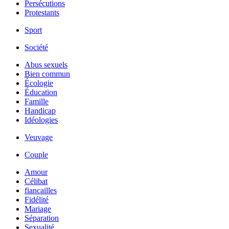
Persécutions
Protestants
Sport
Société
Abus sexuels
Bien commun
Écologie
Éducation
Famille
Handicap
Idéologies
Veuvage
Couple
Amour
Célibat
fiancailles
Fidélité
Mariage
Séparation
Sexualité