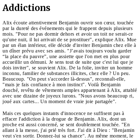
Addictions
Alix écoute attentivement Benjamin ouvrir son cœur, touchée
par la dureté des événements qui le frappent depuis plusieurs
mois. "Pour ne pas dormir dehors et avoir un toit ne serait-ce
qu'une nuit, il lui arrivait de se prostituer", explique Alix. Mue
par un élan intérieur, elle décide d'inviter Benjamin chez elle à
un dîner prévu avec ses amis. "J’avais toujours voulu garder
“la place du pauvre”, une assiette que l'on met en plus pour
accueillir un démuni. Je sens tout de suite que c'est lui que je
dois inviter", se souvient Alix. De la folie, inviter un homme
inconnu, familier de substances illicites, chez elle ? Un peu.
Beaucoup. "On peut s'accorder là-dessus", reconnaît-elle,
"mais je fais confiance à mon instinct". Voilà Benjamin
douché, revêtu de vêtements amples appartenant à Alix, attablé
avec une dizaine de joyeux lurons. "Nous avons beaucoup ri,
joué aux cartes... Un moment de vraie joie partagée".
Mais ces quelques instants d'innocence ne suffisent pas à
effacer l'addiction à la drogue de Benjamin. Alix, dont un
proche est aussi concerné, se sent doublement touchée. "En
allant à la messe, j'ai prié très fort. J'ai dit à Dieu : "Benjamin
veut s'en sortir. Donnez-lui sa chance". Au même moment, le