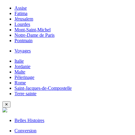
Assise
Fatima
Jérusalem
Lourdes
Mont-Saint-Michel
Notre-Dame de Paris
Pontmain
Voyages
Italie
Jordanie
Malte
Pèlerinage
Rome
Saint-Jacques-de-Compostelle
Terre sainte
✕
Belles Histoires
Conversion