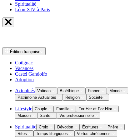
Spiritualité
Léon XIV à Paris
Édition
française
Cotignac
Vacances
Castel Gandolfo
Adoption
Actualités
Vatican
Bioéthique
France
Monde
Patrimoine Actualités
Religion
Société
Lifestyle
Couple
Famille
For Her et For Him
Maison
Santé
Vie professionnelle
Spiritualité
Croix
Dévotion
Écritures
Prière
Rites
Temps liturgiques
Vertus chrétiennes