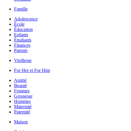
Famille
Adolescence
École
Éducation
Enfants
Étudiants
Finances
Parents
Vieillesse
For Her et For Him
Amitié
Beauté
Femmes
Grossesse
Hommes
Maternité
Paternité
Maison