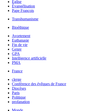
Église
Évangélisation
Pape François
Transhumanisme
Bioéthique
Avortement
Euthanasie
Fin de vie
Genre
GPA
Intelligence artificielle
PMA
France
clerge
Conférence des évêques de France
Diocèses
Paris
Politique
profanation
Monde