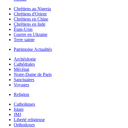
Chrétiens au Nigeria
Chrétiens d'Orient
Chrétiens en Chine
Chrétiens en Inde
États-Unis
Guerre en Ukraine
Terre sainte
Patrimoine Actualités
Archéologie
Cathédrales
Mécénat
Notre-Dame de Paris
Sanctuaires
Voyages
Religion
Catholiques
Islam
JMJ
Liberté religieuse
Orthodoxes