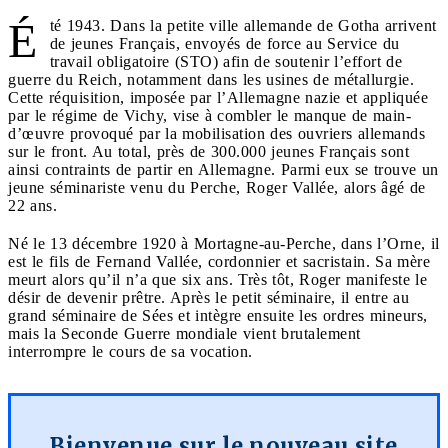
É
té 1943. Dans la petite ville allemande de Gotha arrivent
de jeunes Français, envoyés de force au Service du
travail obligatoire (STO) afin de soutenir l’effort de
guerre du Reich, notamment dans les usines de métallurgie.
Cette réquisition, imposée par l’Allemagne nazie et appliquée
par le régime de Vichy, vise à combler le manque de main-
d’œuvre provoqué par la mobilisation des ouvriers allemands
sur le front. Au total, près de 300.000 jeunes Français sont
ainsi contraints de partir en Allemagne. Parmi eux se trouve un
jeune séminariste venu du Perche, Roger Vallée, alors âgé de
22 ans.
Né le 13 décembre 1920 à Mortagne-au-Perche, dans l’Orne, il
est le fils de Fernand Vallée, cordonnier et sacristain. Sa mère
meurt alors qu’il n’a que six ans. Très tôt, Roger manifeste le
désir de devenir prêtre. Après le petit séminaire, il entre au
grand séminaire de Sées et intègre ensuite les ordres mineurs,
mais la Seconde Guerre mondiale vient brutalement
interrompre le cours de sa vocation.
Bienvenue sur le nouveau site