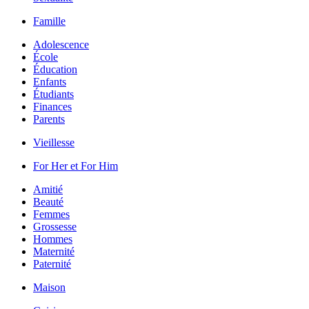
Famille
Adolescence
École
Éducation
Enfants
Étudiants
Finances
Parents
Vieillesse
For Her et For Him
Amitié
Beauté
Femmes
Grossesse
Hommes
Maternité
Paternité
Maison