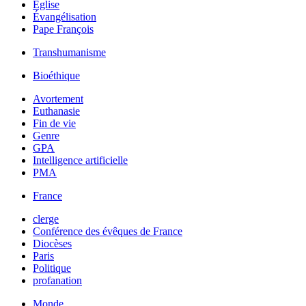
Église
Évangélisation
Pape François
Transhumanisme
Bioéthique
Avortement
Euthanasie
Fin de vie
Genre
GPA
Intelligence artificielle
PMA
France
clerge
Conférence des évêques de France
Diocèses
Paris
Politique
profanation
Monde