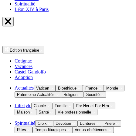
Spiritualité
Léon XIV à Paris
Édition
française
Cotignac
Vacances
Castel Gandolfo
Adoption
Actualités
Vatican
Bioéthique
France
Monde
Patrimoine Actualités
Religion
Société
Lifestyle
Couple
Famille
For Her et For Him
Maison
Santé
Vie professionnelle
Spiritualité
Croix
Dévotion
Écritures
Prière
Rites
Temps liturgiques
Vertus chrétiennes