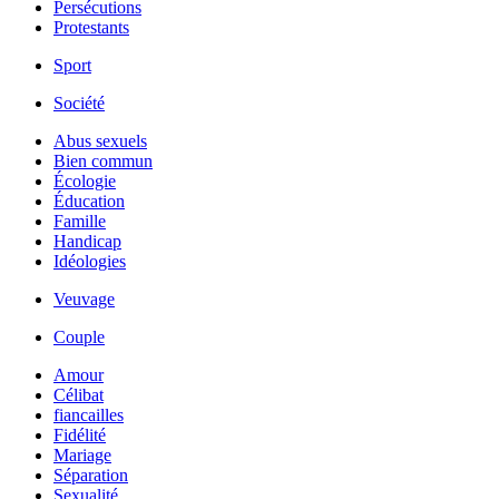
Persécutions
Protestants
Sport
Société
Abus sexuels
Bien commun
Écologie
Éducation
Famille
Handicap
Idéologies
Veuvage
Couple
Amour
Célibat
fiancailles
Fidélité
Mariage
Séparation
Sexualité