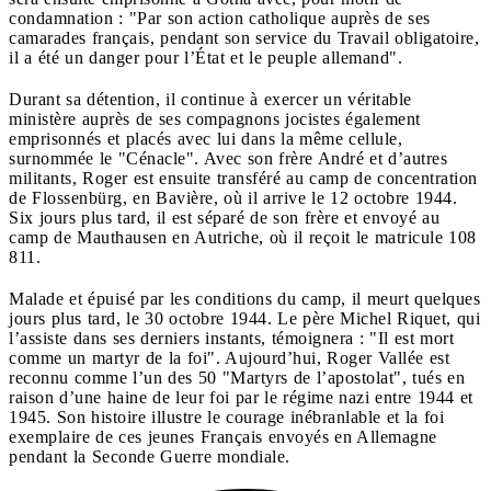
condamnation : "Par son action catholique auprès de ses
camarades français, pendant son service du Travail obligatoire,
il a été un danger pour l’État et le peuple allemand".
Durant sa détention, il continue à exercer un véritable
ministère auprès de ses compagnons jocistes également
emprisonnés et placés avec lui dans la même cellule,
surnommée le "Cénacle". Avec son frère André et d’autres
militants, Roger est ensuite transféré au camp de concentration
de Flossenbürg, en Bavière, où il arrive le 12 octobre 1944.
Six jours plus tard, il est séparé de son frère et envoyé au
camp de Mauthausen en Autriche, où il reçoit le matricule 108
811.
Malade et épuisé par les conditions du camp, il meurt quelques
jours plus tard, le 30 octobre 1944. Le père Michel Riquet, qui
l’assiste dans ses derniers instants, témoignera : "Il est mort
comme un martyr de la foi". Aujourd’hui, Roger Vallée est
reconnu comme l’un des 50 "Martyrs de l’apostolat", tués en
raison d’une haine de leur foi par le régime nazi entre 1944 et
1945. Son histoire illustre le courage inébranlable et la foi
exemplaire de ces jeunes Français envoyés en Allemagne
pendant la Seconde Guerre mondiale.