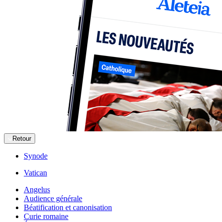
Retour
Synode
Vatican
Angelus
Audience générale
Béatification et canonisation
Curie romaine