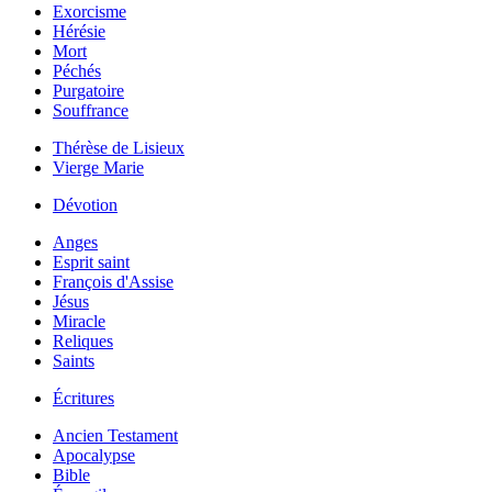
Exorcisme
Hérésie
Mort
Péchés
Purgatoire
Souffrance
Thérèse de Lisieux
Vierge Marie
Dévotion
Anges
Esprit saint
François d'Assise
Jésus
Miracle
Reliques
Saints
Écritures
Ancien Testament
Apocalypse
Bible