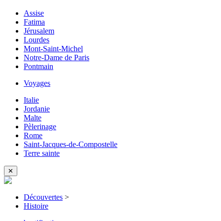
Assise
Fatima
Jérusalem
Lourdes
Mont-Saint-Michel
Notre-Dame de Paris
Pontmain
Voyages
Italie
Jordanie
Malte
Pèlerinage
Rome
Saint-Jacques-de-Compostelle
Terre sainte
✕
Découvertes
>
Histoire