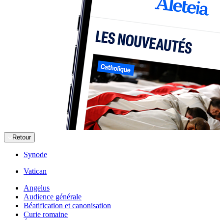
Retour
Synode
Vatican
Angelus
Audience générale
Béatification et canonisation
Curie romaine