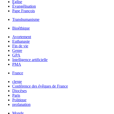
Église
Évangélisation
Pape François
Transhumanisme
Bioéthique
Avortement
Euthanasie
Fin de vie
Genre
GPA
Intelligence artificielle
PMA
France
clerge
Conférence des évêques de France
Diocèses
Paris
Politique
profanation
Monde