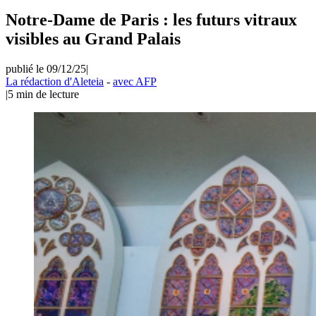
Notre-Dame de Paris : les futurs vitraux
visibles au Grand Palais
publié le 09/12/25
|
La rédaction d'Aleteia
-
avec AFP
|
5
min de lecture