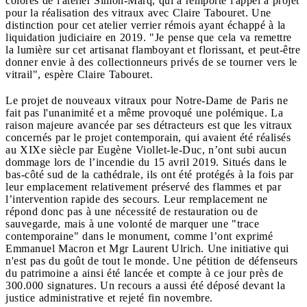
colorés de l'atelier Simon-Marq, qui a remporté l'appel à projet
pour la réalisation des vitraux avec Claire Tabouret. Une
distinction pour cet atelier verrier rémois ayant échappé à la
liquidation judiciaire en 2019. "Je pense que cela va remettre
la lumière sur cet artisanat flamboyant et florissant, et peut-être
donner envie à des collectionneurs privés de se tourner vers le
vitrail", espère Claire Tabouret.
Le projet de nouveaux vitraux pour Notre-Dame de Paris ne
fait pas l'unanimité et a même provoqué une polémique. La
raison majeure avancée par ses détracteurs est que les vitraux
concernés par le projet contemporain, qui avaient été réalisés
au XIXe siècle par Eugène Viollet-le-Duc, n’ont subi aucun
dommage lors de l’incendie du 15 avril 2019. Situés dans le
bas-côté sud de la cathédrale, ils ont été protégés à la fois par
leur emplacement relativement préservé des flammes et par
l’intervention rapide des secours. Leur remplacement ne
répond donc pas à une nécessité de restauration ou de
sauvegarde, mais à une volonté de marquer une "trace
contemporaine" dans le monument, comme l’ont exprimé
Emmanuel Macron et Mgr Laurent Ulrich. Une initiative qui
n'est pas du goût de tout le monde. Une pétition de défenseurs
du patrimoine a ainsi été lancée et compte à ce jour près de
300.000 signatures. Un recours a aussi été déposé devant la
justice administrative et rejeté fin novembre.