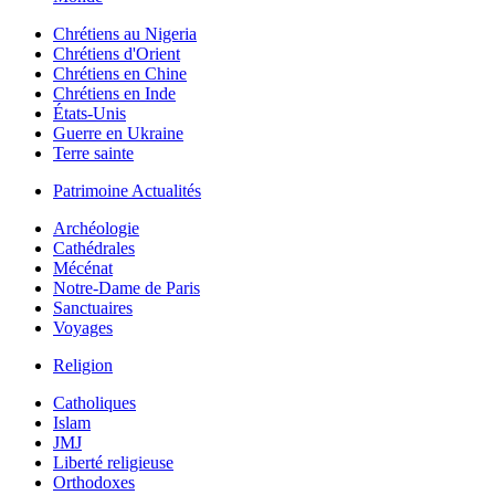
Chrétiens au Nigeria
Chrétiens d'Orient
Chrétiens en Chine
Chrétiens en Inde
États-Unis
Guerre en Ukraine
Terre sainte
Patrimoine Actualités
Archéologie
Cathédrales
Mécénat
Notre-Dame de Paris
Sanctuaires
Voyages
Religion
Catholiques
Islam
JMJ
Liberté religieuse
Orthodoxes