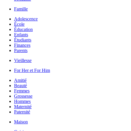
Famille
Adolescence
École
Éducation
Enfants
Étudiants
Finances
Parents
Vieillesse
For Her et For Him
Amitié
Beauté
Femmes
Grossesse
Hommes
Maternité
Paternité
Maison