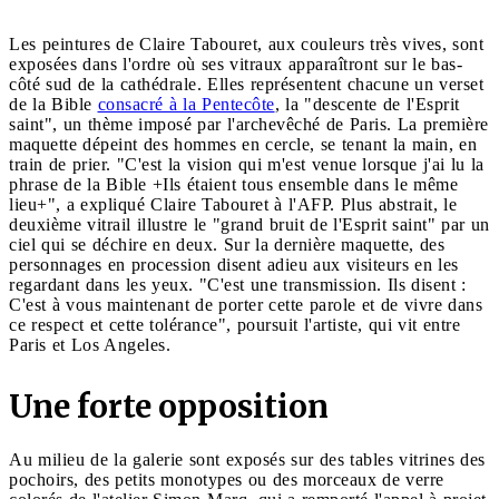
Les peintures de Claire Tabouret, aux couleurs très vives, sont
exposées dans l'ordre où ses vitraux apparaîtront sur le bas-
côté sud de la cathédrale. Elles représentent chacune un verset
de la Bible
consacré à la Pentecôte
, la "descente de l'Esprit
saint", un thème imposé par l'archevêché de Paris. La première
maquette dépeint des hommes en cercle, se tenant la main, en
train de prier. "C'est la vision qui m'est venue lorsque j'ai lu la
phrase de la Bible +Ils étaient tous ensemble dans le même
lieu+", a expliqué Claire Tabouret à l'AFP. Plus abstrait, le
deuxième vitrail illustre le "grand bruit de l'Esprit saint" par un
ciel qui se déchire en deux. Sur la dernière maquette, des
personnages en procession disent adieu aux visiteurs en les
regardant dans les yeux. "C'est une transmission. Ils disent :
C'est à vous maintenant de porter cette parole et de vivre dans
ce respect et cette tolérance", poursuit l'artiste, qui vit entre
Paris et Los Angeles.
Une forte opposition
Au milieu de la galerie sont exposés sur des tables vitrines des
pochoirs, des petits monotypes ou des morceaux de verre