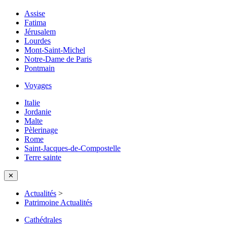
Assise
Fatima
Jérusalem
Lourdes
Mont-Saint-Michel
Notre-Dame de Paris
Pontmain
Voyages
Italie
Jordanie
Malte
Pèlerinage
Rome
Saint-Jacques-de-Compostelle
Terre sainte
✕
Actualités
>
Patrimoine Actualités
Cathédrales