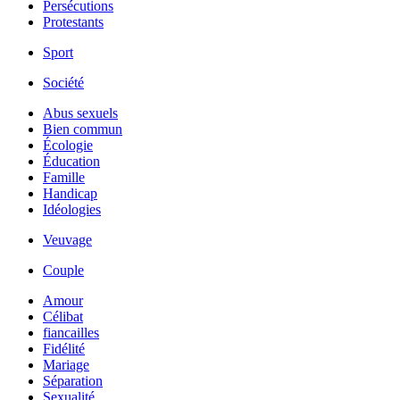
Persécutions
Protestants
Sport
Société
Abus sexuels
Bien commun
Écologie
Éducation
Famille
Handicap
Idéologies
Veuvage
Couple
Amour
Célibat
fiancailles
Fidélité
Mariage
Séparation
Sexualité