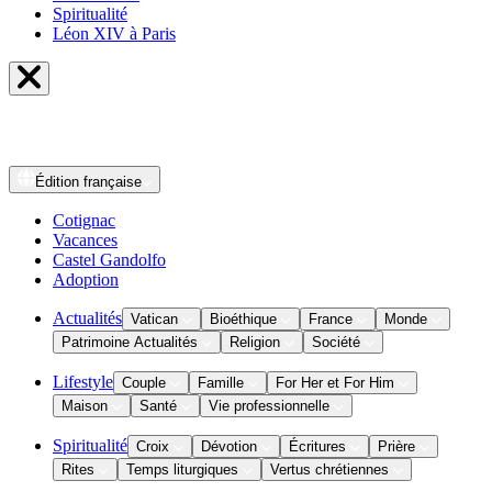
Spiritualité
Léon XIV à Paris
Édition
française
Cotignac
Vacances
Castel Gandolfo
Adoption
Actualités
Vatican
Bioéthique
France
Monde
Patrimoine Actualités
Religion
Société
Lifestyle
Couple
Famille
For Her et For Him
Maison
Santé
Vie professionnelle
Spiritualité
Croix
Dévotion
Écritures
Prière
Rites
Temps liturgiques
Vertus chrétiennes