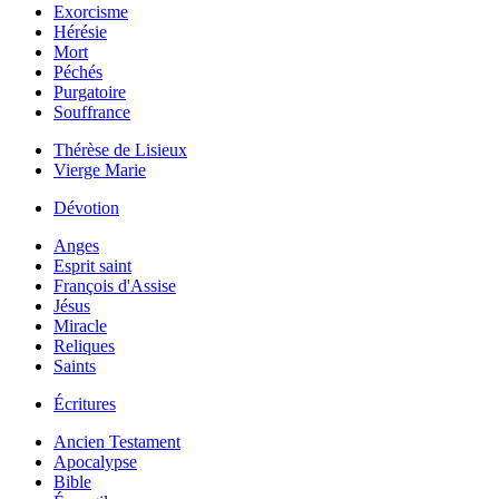
Exorcisme
Hérésie
Mort
Péchés
Purgatoire
Souffrance
Thérèse de Lisieux
Vierge Marie
Dévotion
Anges
Esprit saint
François d'Assise
Jésus
Miracle
Reliques
Saints
Écritures
Ancien Testament
Apocalypse
Bible