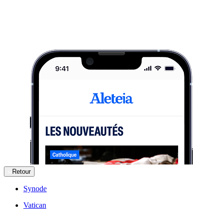
Retour
Synode
Vatican