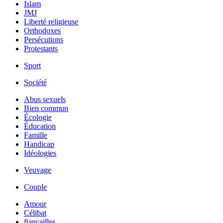
Islam
JMJ
Liberté religieuse
Orthodoxes
Persécutions
Protestants
Sport
Société
Abus sexuels
Bien commun
Écologie
Éducation
Famille
Handicap
Idéologies
Veuvage
Couple
Amour
Célibat
fiancailles