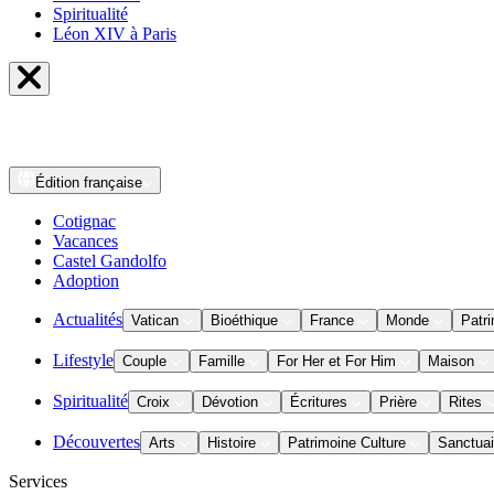
Spiritualité
Léon XIV à Paris
Édition
française
Cotignac
Vacances
Castel Gandolfo
Adoption
Actualités
Vatican
Bioéthique
France
Monde
Patri
Lifestyle
Couple
Famille
For Her et For Him
Maison
Spiritualité
Croix
Dévotion
Écritures
Prière
Rites
Découvertes
Arts
Histoire
Patrimoine Culture
Sanctuai
Services