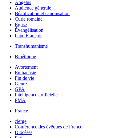
Angelus
Audience générale
Béatification et canonisation
Curie romaine
Église
Évangélisation
Pape François
Transhumanisme
Bioéthique
Avortement
Euthanasie
Fin de vie
Genre
GPA
Intelligence artificielle
PMA
France
clerge
Conférence des évêques de France
Diocèses
Paris