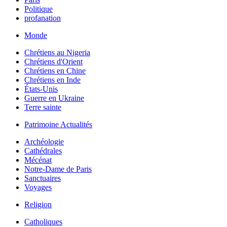
Politique
profanation
Monde
Chrétiens au Nigeria
Chrétiens d'Orient
Chrétiens en Chine
Chrétiens en Inde
États-Unis
Guerre en Ukraine
Terre sainte
Patrimoine Actualités
Archéologie
Cathédrales
Mécénat
Notre-Dame de Paris
Sanctuaires
Voyages
Religion
Catholiques