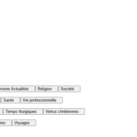
moine Actualités
Religion
Société
Santé
Vie professionnelle
Temps liturgiques
Vertus chrétiennes
res
Voyages