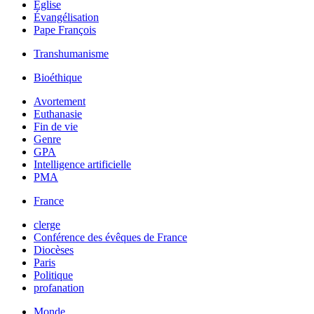
Église
Évangélisation
Pape François
Transhumanisme
Bioéthique
Avortement
Euthanasie
Fin de vie
Genre
GPA
Intelligence artificielle
PMA
France
clerge
Conférence des évêques de France
Diocèses
Paris
Politique
profanation
Monde