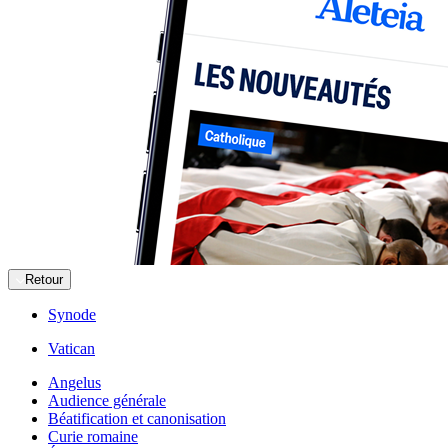
Retour
Synode
Vatican
Angelus
Audience générale
Béatification et canonisation
Curie romaine