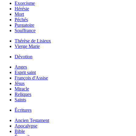
Exorcisme
Hérésie
Mort
Péchés
Purgatoire
Souffrance
Thérèse de Lisieux
Vierge Marie
Dévotion
Anges
Esprit saint
François d'Assise
Jésus
Miracle
Reliques
Saints
Écritures
Ancien Testament
Apocalypse
Bible