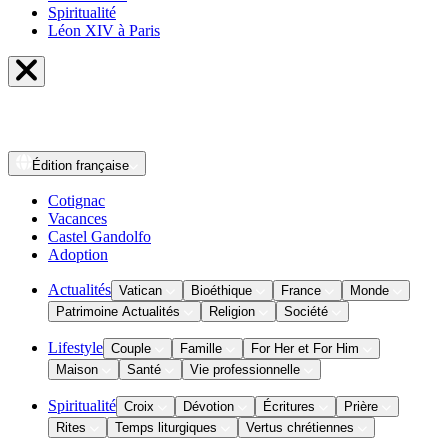
Spiritualité
Léon XIV à Paris
Édition
française
Cotignac
Vacances
Castel Gandolfo
Adoption
Actualités
Vatican
Bioéthique
France
Monde
Patrimoine Actualités
Religion
Société
Lifestyle
Couple
Famille
For Her et For Him
Maison
Santé
Vie professionnelle
Spiritualité
Croix
Dévotion
Écritures
Prière
Rites
Temps liturgiques
Vertus chrétiennes