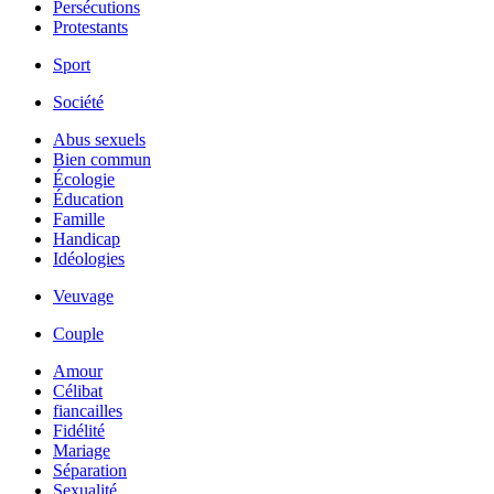
Persécutions
Protestants
Sport
Société
Abus sexuels
Bien commun
Écologie
Éducation
Famille
Handicap
Idéologies
Veuvage
Couple
Amour
Célibat
fiancailles
Fidélité
Mariage
Séparation
Sexualité