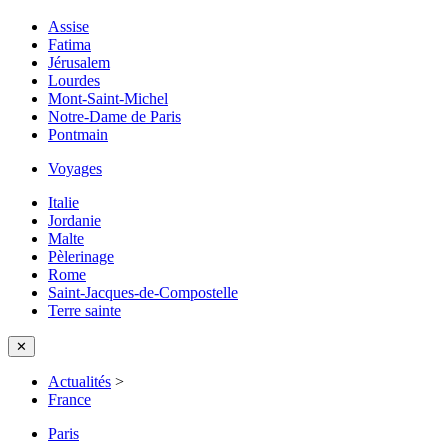
Assise
Fatima
Jérusalem
Lourdes
Mont-Saint-Michel
Notre-Dame de Paris
Pontmain
Voyages
Italie
Jordanie
Malte
Pèlerinage
Rome
Saint-Jacques-de-Compostelle
Terre sainte
✕
Actualités
>
France
Paris