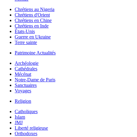
Chrétiens au Nigeria
Chrétiens d'Orient
Chrétiens en Chine
Chrétiens en Inde
États-Unis
Guerre en Ukraine
Terre sainte
Patrimoine Actualités
Archéologie
Cathédrales
Mécénat
Notre-Dame de Paris
Sanctuaires
Voyages
Religion
Catholiques
Islam
JMJ
Liberté religieuse
Orthodoxes