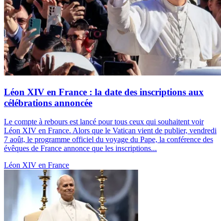
Léon XIV en France : la date des inscriptions aux
célébrations annoncée
Le compte à rebours est lancé pour tous ceux qui souhaitent voir
Léon XIV en France. Alors que le Vatican vient de publier, vendredi
7 août, le programme officiel du voyage du Pape, la conférence des
évêques de France annonce que les inscriptions...
Léon XIV en France