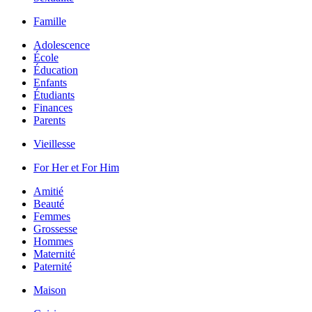
Famille
Adolescence
École
Éducation
Enfants
Étudiants
Finances
Parents
Vieillesse
For Her et For Him
Amitié
Beauté
Femmes
Grossesse
Hommes
Maternité
Paternité
Maison