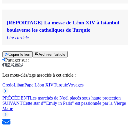
[REPORTAGE] La messe de Léon XIV à Istanbul
bouleverse les catholiques de Turquie
Lire l'article
Copier le lien
Archiver l'article
Partager sur
:
Les mots-clés/tags associés à cet article :
Credo
Liban
Pape Léon XIV
Turquie
Voyages
PRÉCÉDENT
Les marchés de Noël placés sous haute protection
SUIVANT
Cette star d'"Emily in Paris" est passionnée par la Vierge
Marie