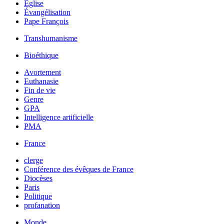
Église
Évangélisation
Pape François
Transhumanisme
Bioéthique
Avortement
Euthanasie
Fin de vie
Genre
GPA
Intelligence artificielle
PMA
France
clerge
Conférence des évêques de France
Diocèses
Paris
Politique
profanation
Monde