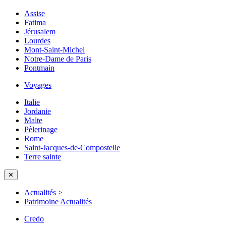
Assise
Fatima
Jérusalem
Lourdes
Mont-Saint-Michel
Notre-Dame de Paris
Pontmain
Voyages
Italie
Jordanie
Malte
Pèlerinage
Rome
Saint-Jacques-de-Compostelle
Terre sainte
✕
Actualités
>
Patrimoine Actualités
Credo