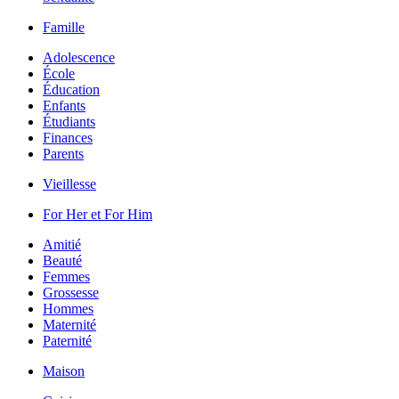
Famille
Adolescence
École
Éducation
Enfants
Étudiants
Finances
Parents
Vieillesse
For Her et For Him
Amitié
Beauté
Femmes
Grossesse
Hommes
Maternité
Paternité
Maison