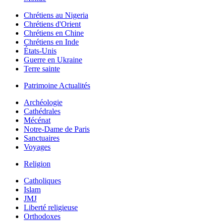
Chrétiens au Nigeria
Chrétiens d'Orient
Chrétiens en Chine
Chrétiens en Inde
États-Unis
Guerre en Ukraine
Terre sainte
Patrimoine Actualités
Archéologie
Cathédrales
Mécénat
Notre-Dame de Paris
Sanctuaires
Voyages
Religion
Catholiques
Islam
JMJ
Liberté religieuse
Orthodoxes