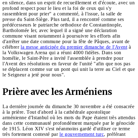
en silence, dans un esprit de recueillement et d'écoute, avec un
profond respect pour le lieu et la foi de ceux qui s'y
rassemblent pour prier" a commenté, à l'issue, la salle de
presse du Saint-Siège. Plus tard, il a rencontré comme ses
prédécesseurs le patriarche orthodoxe de Constantinople,
Bartholomée Ier, avec lequel il a signé une déclaration
commune visant notamment à poursuivre les efforts afin
d'arrêter une date commune pour la fête de Pâques, avant de
célébrer
la messe anticipée du premier dimanche de l'Avent
à
la Volkswagen Arena qui a réuni 4000 fidèles. Dans son
homélie, le Saint-Père a invité l'assemblée à prendre pour
l'Avent des résolutions en faveur de l'unité "afin que nos pas
se déplacent comme sur un pont qui unit la terre au Ciel et que
le Seigneur a jeté pour nous".
Prière avec les Arméniens
La dernière journée du dimanche 30 novembre a été consacrée
à la prière. Tout d'abord à la cathédrale apostolique
arménienne d'Istanbul où les mots du Pape étaient très attendus
dans cette communauté profondément marquée par le génocide
de 1915. Léon XIV s'est néanmoins gardé d'utiliser ce terme
très fortement contesté par
le gouvernement turc
, préférant