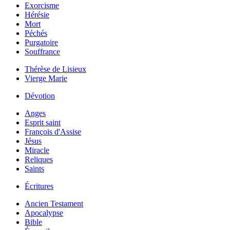
Exorcisme
Hérésie
Mort
Péchés
Purgatoire
Souffrance
Thérèse de Lisieux
Vierge Marie
Dévotion
Anges
Esprit saint
François d'Assise
Jésus
Miracle
Reliques
Saints
Écritures
Ancien Testament
Apocalypse
Bible