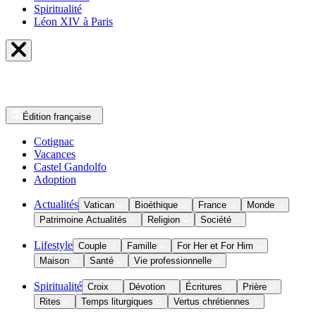
Spiritualité
Léon XIV à Paris
Édition
française
Cotignac
Vacances
Castel Gandolfo
Adoption
Actualités
Vatican
Bioéthique
France
Monde
Patrimoine Actualités
Religion
Société
Lifestyle
Couple
Famille
For Her et For Him
Maison
Santé
Vie professionnelle
Spiritualité
Croix
Dévotion
Écritures
Prière
Rites
Temps liturgiques
Vertus chrétiennes