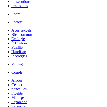
Persécutions
Protestants
Sport
Société
Abus sexuels
Bien commun
Écologie
Éducation
Famille
Handicap
Idéologies
Veuvage
Couple
Amour
Célibat
fiancailles
Fidélité
Mariage
Séparation
Sexualité