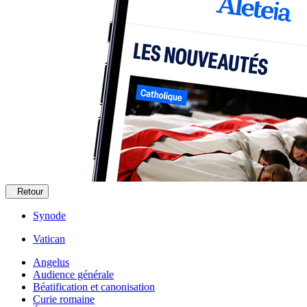
Retour
Synode
Vatican
Angelus
Audience générale
Béatification et canonisation
Curie romaine