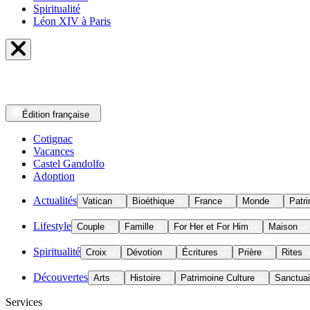
Spiritualité
Léon XIV à Paris
Édition
française
Cotignac
Vacances
Castel Gandolfo
Adoption
Actualités
Vatican
Bioéthique
France
Monde
Patri
Lifestyle
Couple
Famille
For Her et For Him
Maison
Spiritualité
Croix
Dévotion
Écritures
Prière
Rites
Découvertes
Arts
Histoire
Patrimoine Culture
Sanctuai
Services