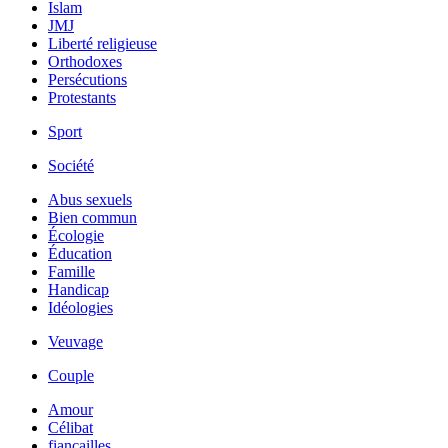
Islam
JMJ
Liberté religieuse
Orthodoxes
Persécutions
Protestants
Sport
Société
Abus sexuels
Bien commun
Écologie
Éducation
Famille
Handicap
Idéologies
Veuvage
Couple
Amour
Célibat
fiancailles