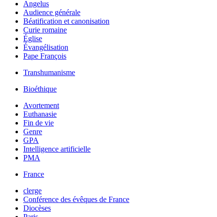
Angelus
Audience générale
Béatification et canonisation
Curie romaine
Église
Évangélisation
Pape François
Transhumanisme
Bioéthique
Avortement
Euthanasie
Fin de vie
Genre
GPA
Intelligence artificielle
PMA
France
clerge
Conférence des évêques de France
Diocèses
Paris