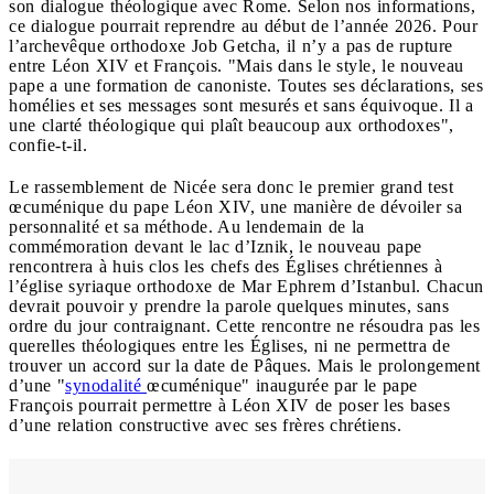
son dialogue théologique avec Rome. Selon nos informations,
ce dialogue pourrait reprendre au début de l’année 2026. Pour
l’archevêque orthodoxe Job Getcha, il n’y a pas de rupture
entre Léon XIV et François. "Mais dans le style, le nouveau
pape a une formation de canoniste. Toutes ses déclarations, ses
homélies et ses messages sont mesurés et sans équivoque. Il a
une clarté théologique qui plaît beaucoup aux orthodoxes",
confie-t-il.
Le rassemblement de Nicée sera donc le premier grand test
œcuménique du pape Léon XIV, une manière de dévoiler sa
personnalité et sa méthode. Au lendemain de la
commémoration devant le lac d’Iznik, le nouveau pape
rencontrera à huis clos les chefs des Églises chrétiennes à
l’église syriaque orthodoxe de Mar Ephrem d’Istanbul. Chacun
devrait pouvoir y prendre la parole quelques minutes, sans
ordre du jour contraignant. Cette rencontre ne résoudra pas les
querelles théologiques entre les Églises, ni ne permettra de
trouver un accord sur la date de Pâques. Mais le prolongement
d’une "
synodalité
œcuménique" inaugurée par le pape
François pourrait permettre à Léon XIV de poser les bases
d’une relation constructive avec ses frères chrétiens.