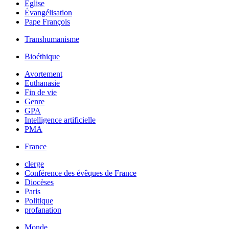
Église
Évangélisation
Pape François
Transhumanisme
Bioéthique
Avortement
Euthanasie
Fin de vie
Genre
GPA
Intelligence artificielle
PMA
France
clerge
Conférence des évêques de France
Diocèses
Paris
Politique
profanation
Monde