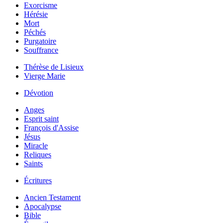
Exorcisme
Hérésie
Mort
Péchés
Purgatoire
Souffrance
Thérèse de Lisieux
Vierge Marie
Dévotion
Anges
Esprit saint
François d'Assise
Jésus
Miracle
Reliques
Saints
Écritures
Ancien Testament
Apocalypse
Bible