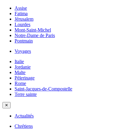
Assise
Fatima
Jérusalem
Lourdes
Mont-Saint-Michel
Notre-Dame de Paris
Pontmain
Voyages
Italie
Jordanie
Malte
Pèlerinage
Rome
Saint-Jacques-de-Compostelle
Terre sainte
✕
Actualités
Chrétiens