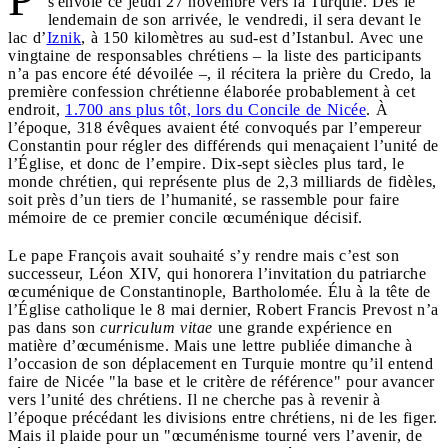
s'envole ce jeudi 27 novembre vers la Turquie. Dès le
lendemain de son arrivée, le vendredi, il sera devant le
lac d’
Iznik
, à 150 kilomètres au sud-est d’Istanbul. Avec une
vingtaine de responsables chrétiens – la liste des participants
n’a pas encore été dévoilée –, il récitera la prière du Credo, la
première confession chrétienne élaborée probablement à cet
endroit,
1.700 ans plus tôt, lors du Concile de Nicée
. À
l’époque, 318 évêques avaient été convoqués par l’empereur
Constantin pour régler des différends qui menaçaient l’unité de
l’Église, et donc de l’empire. Dix-sept siècles plus tard, le
monde chrétien, qui représente plus de 2,3 milliards de fidèles,
soit près d’un tiers de l’humanité, se rassemble pour faire
mémoire de ce premier concile œcuménique décisif.
Le pape François avait souhaité s’y rendre mais c’est son
successeur, Léon XIV, qui honorera l’invitation du patriarche
œcuménique de Constantinople, Bartholomée. Élu à la tête de
l’Église catholique le 8 mai dernier, Robert Francis Prevost n’a
pas dans son
curriculum vitae
une grande expérience en
matière d’œcuménisme. Mais une lettre publiée dimanche à
l’occasion de son déplacement en Turquie montre qu’il entend
faire de Nicée "la base et le critère de référence" pour avancer
vers l’unité des chrétiens. Il ne cherche pas à revenir à
l’époque précédant les divisions entre chrétiens, ni de les figer.
Mais il plaide pour un "œcuménisme tourné vers l’avenir, de