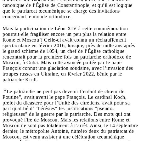
canonique de l’Église de Constantinople, et qu’il est logique
que le patriarcat œcuménique se charge des invitations
concernant le monde orthodoxe.
Mais la participation de Léon XIV à cette commémoration
pourrait-elle fragiliser encore un peu plus la relation entre
Rome et Moscou ? Celle-ci avait connu un réchauffement
spectaculaire en février 2016, lorsque, près de mille ans après
le grand schisme de 1054, un chef de l’Église catholique
rencontrait pour la première fois un patriarche orthodoxe de
Moscou, à Cuba. Mais cette avancée portée par le pape
François connut une glaciation soudaine, avec l’invasion des
troupes russes en Ukraine, en février 2022, bénie par le
patriarche Kirill.
"Le patriarche ne peut pas devenir l’enfant de chœur de
Poutine", avait averti le pape François. Le cardinal Koch,
préfet du dicastère pour l’Unité des chrétiens, avait pour sa
part qualifié d’ "hérésies" les justifications "pseudo-
religieuses" de la guerre par le patriarche. Des mots qui ont
provoqué l'ire de Moscou. Mais les relations entre Rome et
Moscou ne sont pas totalement à l’arrêt. Ainsi, le 14 septembre
dernier, le métropolite Antoine, numéro deux du patriarcat de
Moscou, est venu assister à une célébration œcuménique