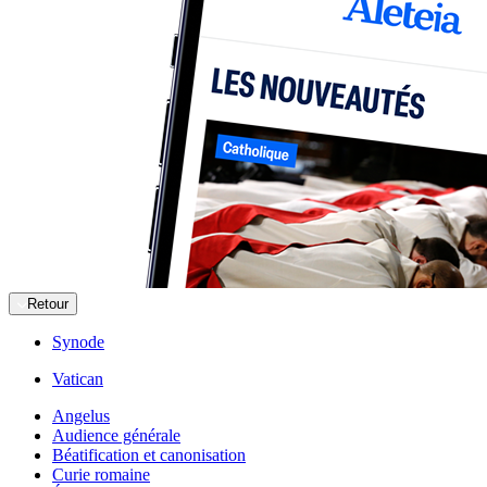
Retour
Synode
Vatican
Angelus
Audience générale
Béatification et canonisation
Curie romaine