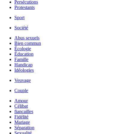
Persécutions
Protestants
Sport
Société
Abus sexuels
Bien commun
Écologie
Éducation
Famille
Handicap
Idéologies
Veuvage
Couple
Amour
Célibat
fiancailles
Fidélité
Mariage
Séparation
Sexualité