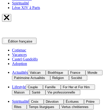
Spiritualité
Léon XIV à Paris
Édition
française
Cotignac
Vacances
Castel Gandolfo
Adoption
Actualités
Vatican
Bioéthique
France
Monde
Patrimoine Actualités
Religion
Société
Lifestyle
Couple
Famille
For Her et For Him
Maison
Santé
Vie professionnelle
Spiritualité
Croix
Dévotion
Écritures
Prière
Rites
Temps liturgiques
Vertus chrétiennes