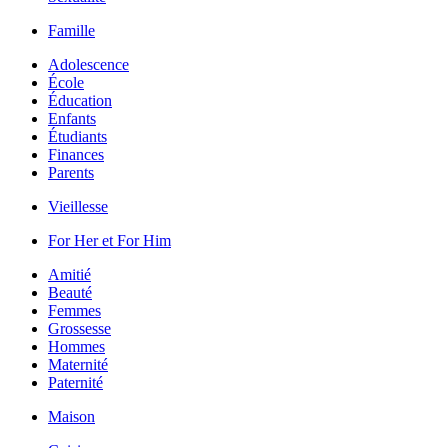
Famille
Adolescence
École
Éducation
Enfants
Étudiants
Finances
Parents
Vieillesse
For Her et For Him
Amitié
Beauté
Femmes
Grossesse
Hommes
Maternité
Paternité
Maison