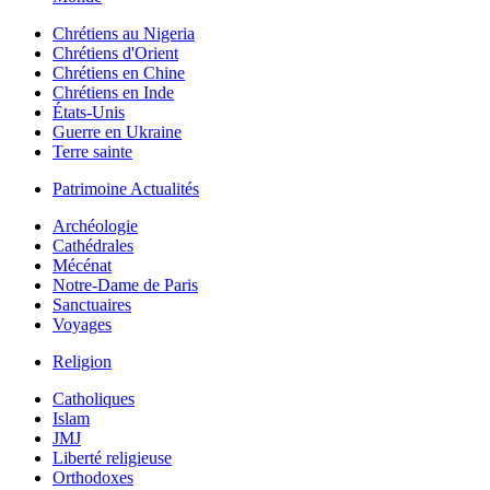
Chrétiens au Nigeria
Chrétiens d'Orient
Chrétiens en Chine
Chrétiens en Inde
États-Unis
Guerre en Ukraine
Terre sainte
Patrimoine Actualités
Archéologie
Cathédrales
Mécénat
Notre-Dame de Paris
Sanctuaires
Voyages
Religion
Catholiques
Islam
JMJ
Liberté religieuse
Orthodoxes