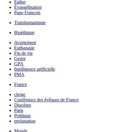
Église
Évangélisation
Pape François
Transhumanisme
Bioéthique
Avortement
Euthanasie
Fin de vie
Genre
GPA
Intelligence artificielle
PMA
France
clerge
Conférence des évêques de France
Diocèses
Paris
Politique
profanation
Monde