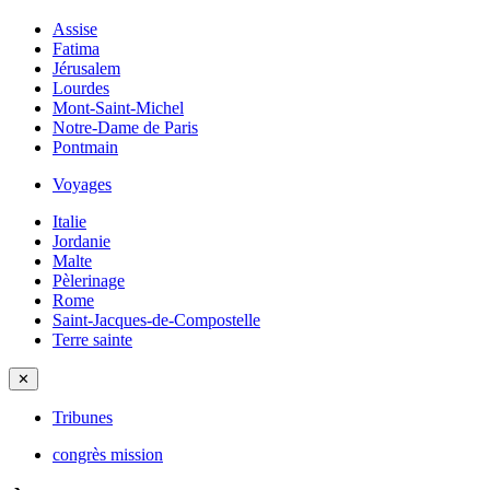
Assise
Fatima
Jérusalem
Lourdes
Mont-Saint-Michel
Notre-Dame de Paris
Pontmain
Voyages
Italie
Jordanie
Malte
Pèlerinage
Rome
Saint-Jacques-de-Compostelle
Terre sainte
✕
Tribunes
congrès mission