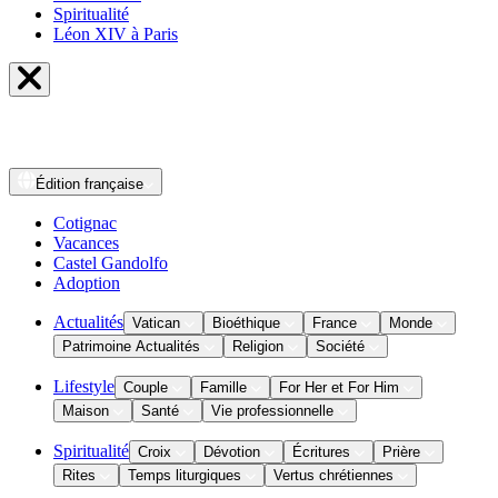
Spiritualité
Léon XIV à Paris
Édition
française
Cotignac
Vacances
Castel Gandolfo
Adoption
Actualités
Vatican
Bioéthique
France
Monde
Patrimoine Actualités
Religion
Société
Lifestyle
Couple
Famille
For Her et For Him
Maison
Santé
Vie professionnelle
Spiritualité
Croix
Dévotion
Écritures
Prière
Rites
Temps liturgiques
Vertus chrétiennes