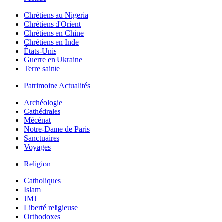
Chrétiens au Nigeria
Chrétiens d'Orient
Chrétiens en Chine
Chrétiens en Inde
États-Unis
Guerre en Ukraine
Terre sainte
Patrimoine Actualités
Archéologie
Cathédrales
Mécénat
Notre-Dame de Paris
Sanctuaires
Voyages
Religion
Catholiques
Islam
JMJ
Liberté religieuse
Orthodoxes