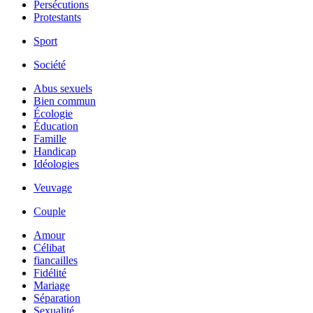
Persécutions
Protestants
Sport
Société
Abus sexuels
Bien commun
Écologie
Éducation
Famille
Handicap
Idéologies
Veuvage
Couple
Amour
Célibat
fiancailles
Fidélité
Mariage
Séparation
Sexualité