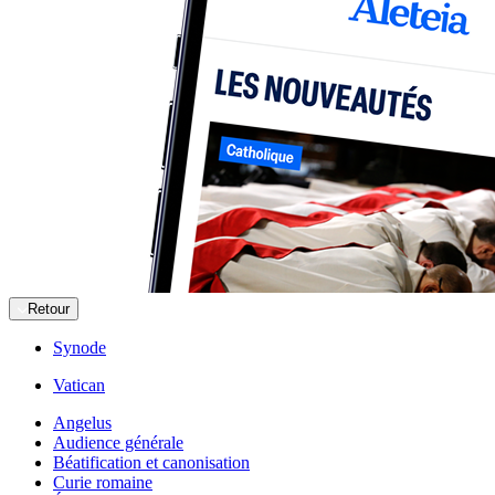
Retour
Synode
Vatican
Angelus
Audience générale
Béatification et canonisation
Curie romaine