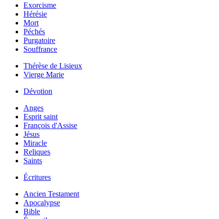
Exorcisme
Hérésie
Mort
Péchés
Purgatoire
Souffrance
Thérèse de Lisieux
Vierge Marie
Dévotion
Anges
Esprit saint
François d'Assise
Jésus
Miracle
Reliques
Saints
Écritures
Ancien Testament
Apocalypse
Bible