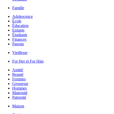
Famille
Adolescence
École
Éducation
Enfants
Étudiants
Finances
Parents
Vieillesse
For Her et For Him
Amitié
Beauté
Femmes
Grossesse
Hommes
Maternité
Paternité
Maison