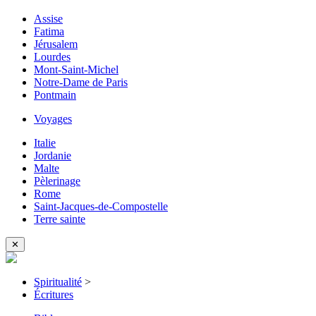
Assise
Fatima
Jérusalem
Lourdes
Mont-Saint-Michel
Notre-Dame de Paris
Pontmain
Voyages
Italie
Jordanie
Malte
Pèlerinage
Rome
Saint-Jacques-de-Compostelle
Terre sainte
✕
Spiritualité
>
Écritures