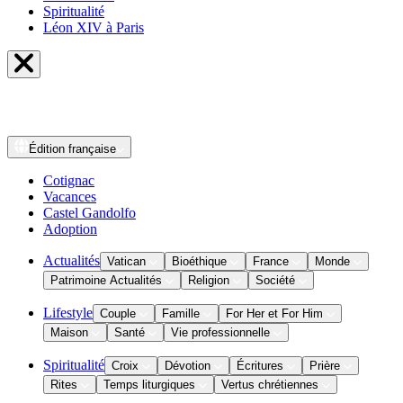
Spiritualité
Léon XIV à Paris
Édition
française
Cotignac
Vacances
Castel Gandolfo
Adoption
Actualités
Vatican
Bioéthique
France
Monde
Patrimoine Actualités
Religion
Société
Lifestyle
Couple
Famille
For Her et For Him
Maison
Santé
Vie professionnelle
Spiritualité
Croix
Dévotion
Écritures
Prière
Rites
Temps liturgiques
Vertus chrétiennes