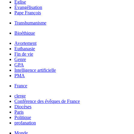
Église
Évangélisation
Pape François
Transhumanisme
Bioéthique
Avortement
Euthanasie
Fin de vie
Genre
GPA
Intelligence artificielle
PMA
France
clerge
Conférence des évêques de France
Diocèses
Paris
Politique
profanation
Monde