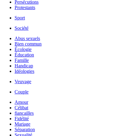
Persécutions
Protestants
Sport
Société
Abus sexuels
Bien commun
Écologie
Éducation
Famille
Handicap
Idéologies
Veuvage
Couple
Amour
Célibat
fiancailles
Fidélité
Mariage
Séparation
Sexualité