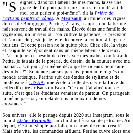
"S
eigneur, dans tout labeur de mes mains, laisse une
grâce de Toi pour parler aux autres, et un défaut de
moi pour parler à moi-même", dit la
Prière de
l’artisan peintre d’icônes
. À
Meursault
, au milieu des vignes
dorées de Bourgogne, Perrine, 22 ans, a appris que la beauté
naît souvent du travail des mains. Élevée dans une famille de
vignerons, un univers où l’on cultive la patience, la précision
et l’amour du geste juste, elle découvre la couture à l’âge de
huit ans. Et cette passion ne la quitte plus. Chez elle, la vigne
et l’aiguille se répondent dans un même labeur silencieux.
"J’ai toujours eu besoin de créer avec mes mains, confie-t-elle.
Petite, je faisais de la poterie, du dessin, de la couture avec ma
maman… Un jour, j’ai même découpé les rideaux pour faire
des robes !". Soutenue par ses parents, pourtant éloignés du
monde artistique, Perrine suit des études de stylisme et de
modélisme à
LISAA
, une école où elle découvre la force du
collectif entre artisans du Beau. "Ce que j’ai aimé tout de
suite, c’est que les étudiants venaient de partout. On partageait
la même passion, au-delà de nos milieux ou de nos
croyances."
Son univers, elle le partage depuis 2020 sur Instagram, sous le
nom d’
Atelier Pétronille
, un clin d’œil à sa sainte patronne. Au
départ, c’est un simple portfolio, un carnet de route créatif.
Mais très vite, les commandes affluent. Perrine ouvre alors une