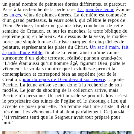
un grand nombre de peintures dorées différentes, et parcourt
Paris à la recherche de la perle rare.
​​La première tenue
évoque
les
anges
, vêtus de plumes dorées. La dernière est composée
d’un grand pardessus, la
veste soleil
, qui célèbre le repos de
Dieu. Perrine y brode une grande frise, conclusion de cette
semaine de Création, et, sur les manches, le texte biblique du
septième jour, en hébreux. Au-dessous de la veste, le modèle
porte une simple blouse d’artiste marquée de cinq tâches de
peinture, représentant les plaies du Christ.
Un sac à main, fait
à partir d’une Bible
, finalise la tenue, ainsi qu’une canne
surmontée d’un globe terrestre, réalisée par son grand-père.
"L’idée était aussi qu’un homme âgé, figurant Dieu, porte le
vêtement. Je voulais montrer que la vieillesse permet la
contemplation et correspond bien au septième jour de la
Création,
jour du repos de Dieu devant son œuvre
.", ajoute
Perrine. La jeune artiste se met donc à la recherche de son
modèle. Le jour du shooting de la collection arrive, mais
Perrine n’a personne. Un petit miracle se produit alors : c’est
le propriétaire des ruines de l’église où le shooting a lieu qui
accepte de poser pour elle. "Sa femme était une artiste. Il était
très ému. Les vêtements lui allaient parfaitement. Ce jour-là,
j’ai vraiment senti que le Seigneur avait tout préparé pour
moi."