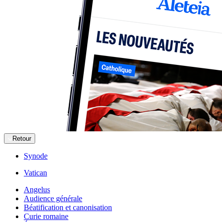
Retour
Synode
Vatican
Angelus
Audience générale
Béatification et canonisation
Curie romaine