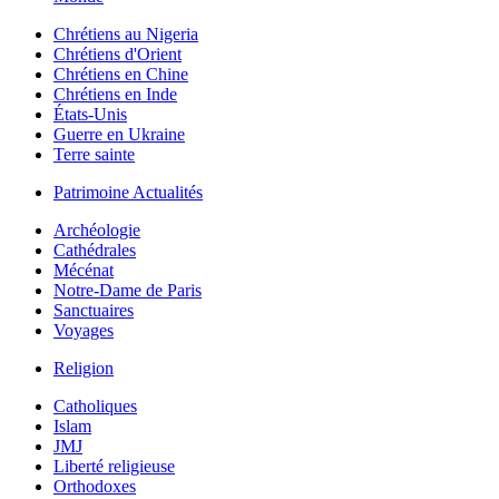
Chrétiens au Nigeria
Chrétiens d'Orient
Chrétiens en Chine
Chrétiens en Inde
États-Unis
Guerre en Ukraine
Terre sainte
Patrimoine Actualités
Archéologie
Cathédrales
Mécénat
Notre-Dame de Paris
Sanctuaires
Voyages
Religion
Catholiques
Islam
JMJ
Liberté religieuse
Orthodoxes