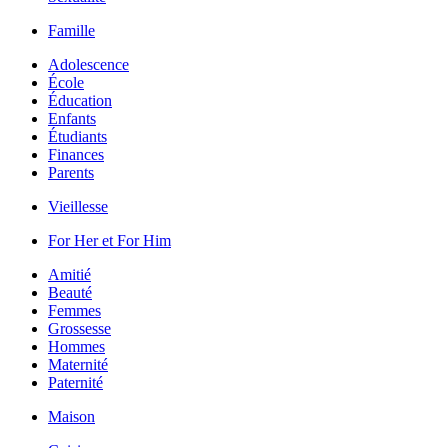
Famille
Adolescence
École
Éducation
Enfants
Étudiants
Finances
Parents
Vieillesse
For Her et For Him
Amitié
Beauté
Femmes
Grossesse
Hommes
Maternité
Paternité
Maison