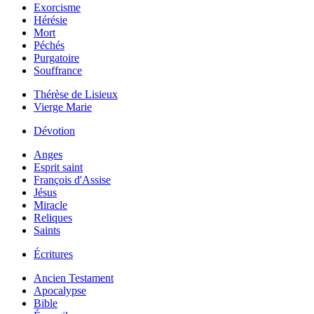
Exorcisme
Hérésie
Mort
Péchés
Purgatoire
Souffrance
Thérèse de Lisieux
Vierge Marie
Dévotion
Anges
Esprit saint
François d'Assise
Jésus
Miracle
Reliques
Saints
Écritures
Ancien Testament
Apocalypse
Bible