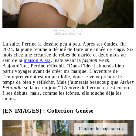
Genèse_Look_3_1
@GabrielleSoufflet
La suite, Perrine la dessine peu à peu. Après ses études, fin
2024, la jeune femme a décidé de faire une année de stage. Six
mois chez une créatrice de robes de mariée et deux mois au
sein de la
maison Alaïa
, juste avant la
fashion week.
Aujourd’hui, Perrine réfléchit. "Dans l’idée j'aimerais bien
partir voyager avant de créer ma marque. L’aventure de
l’entrepreneuriat est un peu folle, donc je veux prendre le
temps de bien y réfléchir. Mais j’aimerais beaucoup que
Atelier
Pétronille
se lance un jour." L'œuvre de Perrine en est encore
à ses débuts, mais, comme les icônes, elle touche déjà les
cœurs.
[EN IMAGES] : Collection Genèse
Démarrer le diaporama