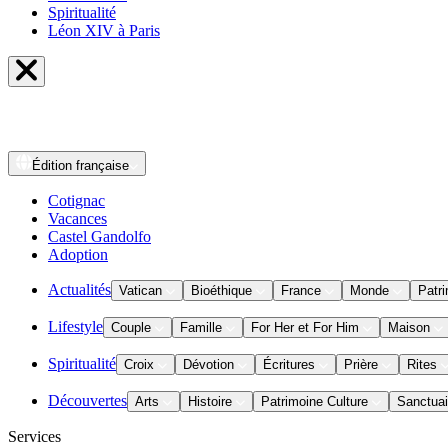
Spiritualité
Léon XIV à Paris
Édition
française
Cotignac
Vacances
Castel Gandolfo
Adoption
Actualités
Vatican
Bioéthique
France
Monde
Patri
Lifestyle
Couple
Famille
For Her et For Him
Maison
Spiritualité
Croix
Dévotion
Écritures
Prière
Rites
Découvertes
Arts
Histoire
Patrimoine Culture
Sanctuai
Services