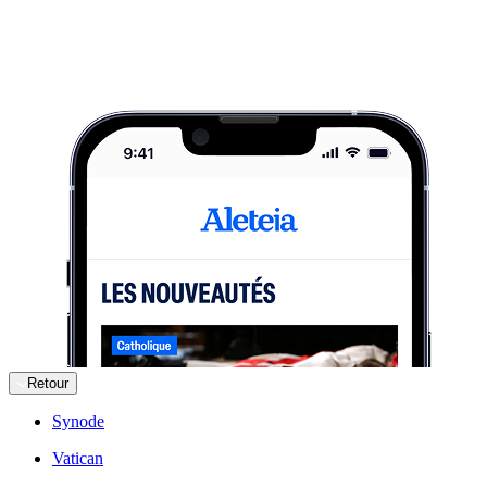
Retour
Synode
Vatican