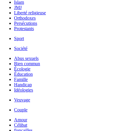
Islam
JMJ
Liberté religieuse
Orthodoxes
Persécutions
Protestants
Sport
Société
Abus sexuels
Bien commun
Écologie
Éducation
Famille
Handicap
Idéologies
Veuvage
Couple
Amour
Célibat
fiancailles