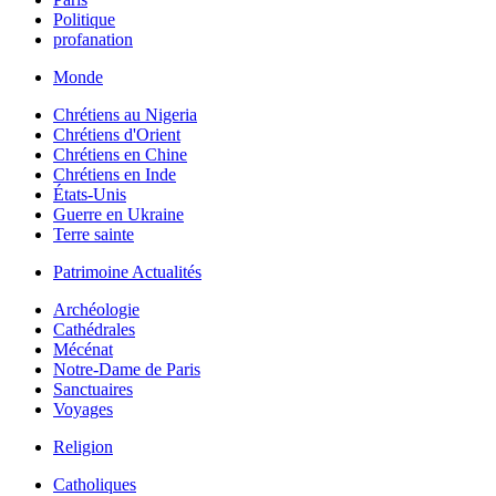
Politique
profanation
Monde
Chrétiens au Nigeria
Chrétiens d'Orient
Chrétiens en Chine
Chrétiens en Inde
États-Unis
Guerre en Ukraine
Terre sainte
Patrimoine Actualités
Archéologie
Cathédrales
Mécénat
Notre-Dame de Paris
Sanctuaires
Voyages
Religion
Catholiques