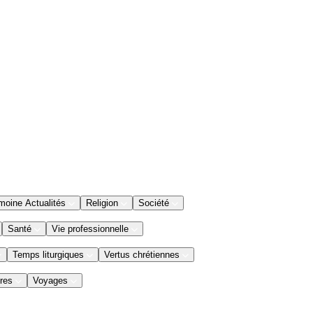
moine Actualités
Religion
Société
Santé
Vie professionnelle
Temps liturgiques
Vertus chrétiennes
res
Voyages