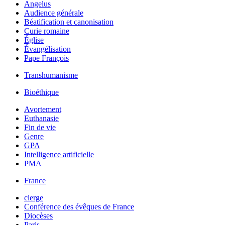
Angelus
Audience générale
Béatification et canonisation
Curie romaine
Église
Évangélisation
Pape François
Transhumanisme
Bioéthique
Avortement
Euthanasie
Fin de vie
Genre
GPA
Intelligence artificielle
PMA
France
clerge
Conférence des évêques de France
Diocèses
Paris