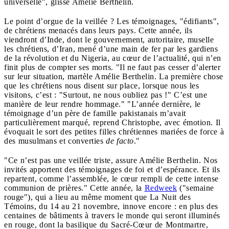
universelle", glisse Amélie Berthelin.
Le point d’orgue de la veillée ? Les témoignages, "édifiants",
de chrétiens menacés dans leurs pays. Cette année, ils
viendront d’Inde, dont le gouvernement, autoritaire, muselle
les chrétiens, d’Iran, mené d’une main de fer par les gardiens
de la révolution et du Nigeria, au cœur de l’actualité, qui n’en
finit plus de compter ses morts. "Il ne faut pas cesser d’alerter
sur leur situation, martèle Amélie Berthelin. La première chose
que les chrétiens nous disent sur place, lorsque nous les
visitons, c’est : "Surtout, ne nous oubliez pas !" C’est une
manière de leur rendre hommage." "L’année dernière, le
témoignage d’un père de famille pakistanais m’avait
particulièrement marqué, reprend Christophe, avec émotion. Il
évoquait le sort des petites filles chrétiennes mariées de force à
des musulmans et converties
de facto
."
"Ce n’est pas une veillée triste, assure Amélie Berthelin. Nos
invités apportent des témoignages de foi et d’espérance. Et ils
repartent, comme l’assemblée, le cœur rempli de cette intense
communion de prières." Cette année, la
Redweek
("semaine
rouge"), qui a lieu au même moment que La Nuit des
Témoins, du 14 au 21 novembre, innove encore : en plus des
centaines de bâtiments à travers le monde qui seront illuminés
en rouge, dont la basilique du Sacré-Cœur de Montmartre,