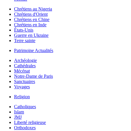
Chrétiens au Nigeria
Chrétiens d'Orient
Chrétiens en Chine
Chrétiens en Inde
États-Unis
Guerre en Ukraine
Terre sainte
Patrimoine Actualités
Archéologie
Cathédrales
Mécénat
Notre-Dame de Paris
Sanctuaires
Voyages
Religion
Catholiques
Islam
JMJ
Liberté religieuse
Orthodoxes