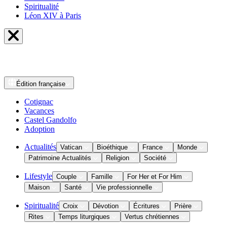
Spiritualité
Léon XIV à Paris
Édition
française
Cotignac
Vacances
Castel Gandolfo
Adoption
Actualités
Vatican
Bioéthique
France
Monde
Patrimoine Actualités
Religion
Société
Lifestyle
Couple
Famille
For Her et For Him
Maison
Santé
Vie professionnelle
Spiritualité
Croix
Dévotion
Écritures
Prière
Rites
Temps liturgiques
Vertus chrétiennes