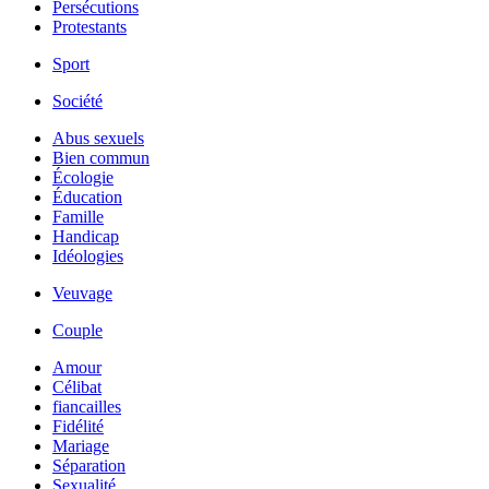
Persécutions
Protestants
Sport
Société
Abus sexuels
Bien commun
Écologie
Éducation
Famille
Handicap
Idéologies
Veuvage
Couple
Amour
Célibat
fiancailles
Fidélité
Mariage
Séparation
Sexualité