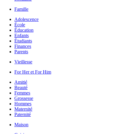
Famille
Adolescence
École
Éducation
Enfants
Étudiants
Finances
Parents
Vieillesse
For Her et For Him
Amitié
Beauté
Femmes
Grossesse
Hommes
Maternité
Paternité
Maison