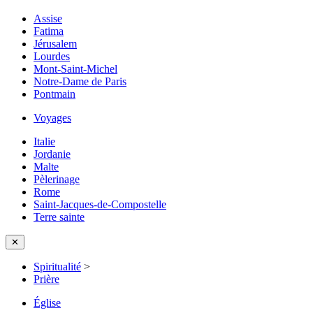
Assise
Fatima
Jérusalem
Lourdes
Mont-Saint-Michel
Notre-Dame de Paris
Pontmain
Voyages
Italie
Jordanie
Malte
Pèlerinage
Rome
Saint-Jacques-de-Compostelle
Terre sainte
✕
Spiritualité
>
Prière
Église