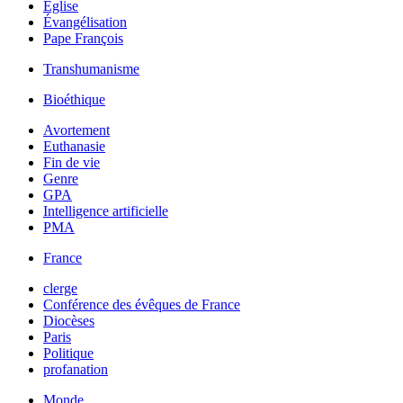
Église
Évangélisation
Pape François
Transhumanisme
Bioéthique
Avortement
Euthanasie
Fin de vie
Genre
GPA
Intelligence artificielle
PMA
France
clerge
Conférence des évêques de France
Diocèses
Paris
Politique
profanation
Monde