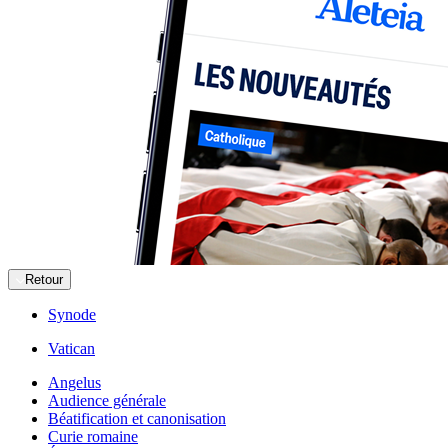
Retour
Synode
Vatican
Angelus
Audience générale
Béatification et canonisation
Curie romaine