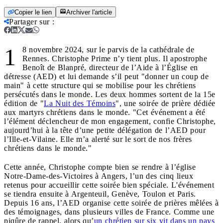
Copier le lien
Archiver l'article
Partager sur
:
1
8 novembre 2024, sur le parvis de la cathédrale de
Rennes. Christophe Prime n’y tient plus. Il apostrophe
Benoît de Blanpré, directeur de l’Aide à l’Église en
détresse (AED) et lui demande s’il peut "donner un coup de
main" à cette structure qui se mobilise pour les chrétiens
persécutés dans le monde. Les deux hommes sortent de la 15e
édition de "
La Nuit des Témoins
", une soirée de prière dédiée
aux martyrs chrétiens dans le monde. "Cet événement a été
l’élément déclencheur de mon engagement, confie Christophe,
aujourd’hui à la tête d’une petite délégation de l’AED pour
l’Ille-et-Vilaine. Elle m’a alerté sur le sort de nos frères
chrétiens dans le monde."
Cette année, Christophe compte bien se rendre à l’église
Notre-Dame-des-Victoires à Angers, l’un des cinq lieux
retenus pour accueillir cette soirée bien spéciale. L'événement
se tiendra ensuite à Argenteuil, Genève, Toulon et Paris.
Depuis 16 ans, l’AED organise cette soirée de prières mêlées à
des témoignages, dans plusieurs villes de France. Comme une
piqûre de rappel, alors qu’
un chrétien sur six vit dans un pays