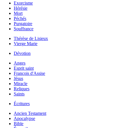
Exorcisme
Hérésie
Mort
Péchés
Purgatoire
Souffrance
Thérèse de Lisieux
Vierge Marie
Dévotion
Anges
Esprit saint
François d'Assise
Jésus
Miracle
Reliques
Saints
Écritures
Ancien Testament
Apocalypse
Bible