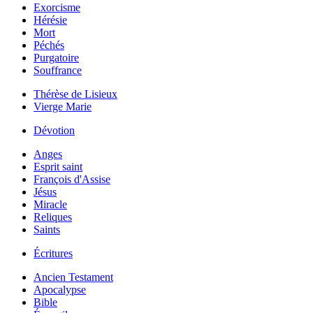
Exorcisme
Hérésie
Mort
Péchés
Purgatoire
Souffrance
Thérèse de Lisieux
Vierge Marie
Dévotion
Anges
Esprit saint
François d'Assise
Jésus
Miracle
Reliques
Saints
Écritures
Ancien Testament
Apocalypse
Bible