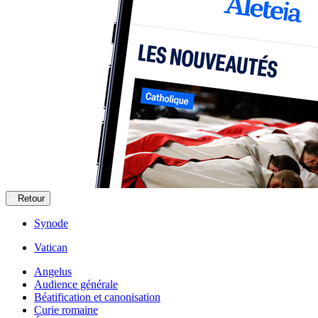
Retour
Synode
Vatican
Angelus
Audience générale
Béatification et canonisation
Curie romaine