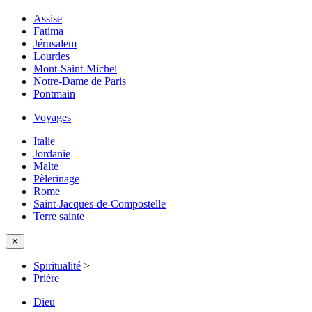
Assise
Fatima
Jérusalem
Lourdes
Mont-Saint-Michel
Notre-Dame de Paris
Pontmain
Voyages
Italie
Jordanie
Malte
Pèlerinage
Rome
Saint-Jacques-de-Compostelle
Terre sainte
✕
Spiritualité
>
Prière
Dieu