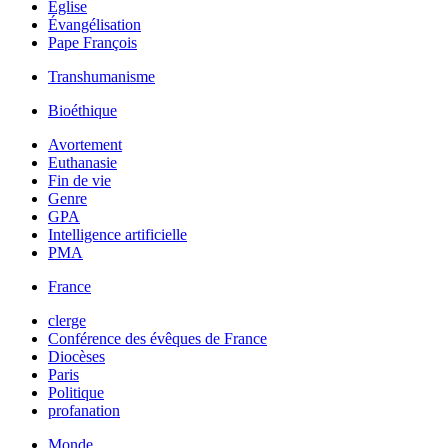
Église
Évangélisation
Pape François
Transhumanisme
Bioéthique
Avortement
Euthanasie
Fin de vie
Genre
GPA
Intelligence artificielle
PMA
France
clerge
Conférence des évêques de France
Diocèses
Paris
Politique
profanation
Monde