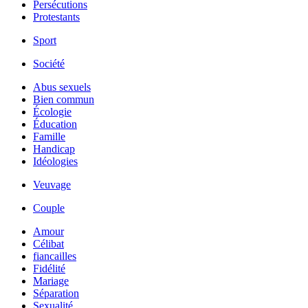
Persécutions
Protestants
Sport
Société
Abus sexuels
Bien commun
Écologie
Éducation
Famille
Handicap
Idéologies
Veuvage
Couple
Amour
Célibat
fiancailles
Fidélité
Mariage
Séparation
Sexualité