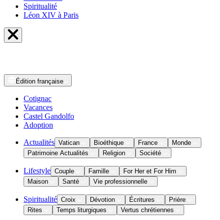
Spiritualité
Léon XIV à Paris
Édition
française
Cotignac
Vacances
Castel Gandolfo
Adoption
Actualités
Vatican
Bioéthique
France
Monde
Patrimoine Actualités
Religion
Société
Lifestyle
Couple
Famille
For Her et For Him
Maison
Santé
Vie professionnelle
Spiritualité
Croix
Dévotion
Écritures
Prière
Rites
Temps liturgiques
Vertus chrétiennes