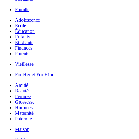
Famille
Adolescence
École
Éducation
Enfants
Étudiants
Finances
Parents
Vieillesse
For Her et For Him
Amitié
Beauté
Femmes
Grossesse
Hommes
Maternité
Paternité
Maison