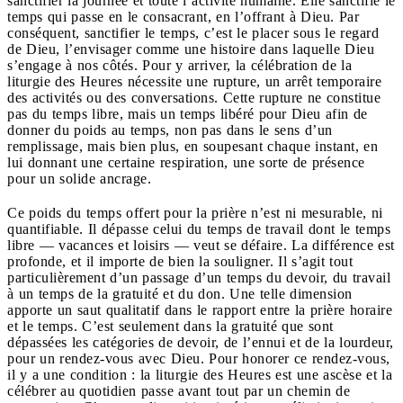
sanctifier la journée et toute l’activité humaine. Elle sanctifie le
temps qui passe en le consacrant, en l’offrant à Dieu. Par
conséquent, sanctifier le temps, c’est le placer sous le regard
de Dieu, l’envisager comme une histoire dans laquelle Dieu
s’engage à nos côtés. Pour y arriver, la célébration de la
liturgie des Heures nécessite une rupture, un arrêt temporaire
des activités ou des conversations. Cette rupture ne constitue
pas du temps libre, mais un temps libéré pour Dieu afin de
donner du poids au temps, non pas dans le sens d’un
remplissage, mais bien plus, en soupesant chaque instant, en
lui donnant une certaine respiration, une sorte de présence
pour un solide ancrage.
Ce poids du temps offert pour la prière n’est ni mesurable, ni
quantifiable. Il dépasse celui du temps de travail dont le temps
libre — vacances et loisirs — veut se défaire. La différence est
profonde, et il importe de bien la souligner. Il s’agit tout
particulièrement d’un passage d’un temps du devoir, du travail
à un temps de la gratuité et du don. Une telle dimension
apporte un saut qualitatif dans le rapport entre la prière horaire
et le temps. C’est seulement dans la gratuité que sont
dépassées les catégories de devoir, de l’ennui et de la lourdeur,
pour un rendez-vous avec Dieu. Pour honorer ce rendez-vous,
il y a une condition : la liturgie des Heures est une ascèse et la
célébrer au quotidien passe avant tout par un chemin de