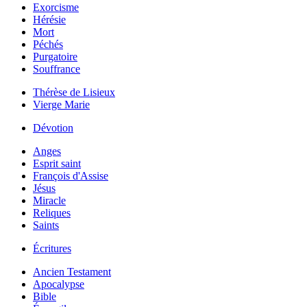
Exorcisme
Hérésie
Mort
Péchés
Purgatoire
Souffrance
Thérèse de Lisieux
Vierge Marie
Dévotion
Anges
Esprit saint
François d'Assise
Jésus
Miracle
Reliques
Saints
Écritures
Ancien Testament
Apocalypse
Bible