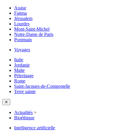
Assise
Fatima
Jérusalem
Lourdes
Mont-Saint-Michel
Notre-Dame de Paris
Pontmain
Voyages
Italie
Jordanie
Malte
Pèlerinage
Rome
Saint-Jacques-de-Compostelle
Terre sainte
✕
Actualités
>
Bioéthique
Intelligence artificielle