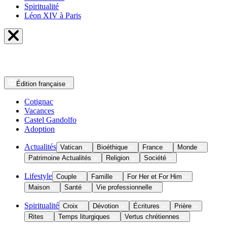
Spiritualité
Léon XIV à Paris
Édition
française
Cotignac
Vacances
Castel Gandolfo
Adoption
Actualités
Vatican
Bioéthique
France
Monde
Patrimoine Actualités
Religion
Société
Lifestyle
Couple
Famille
For Her et For Him
Maison
Santé
Vie professionnelle
Spiritualité
Croix
Dévotion
Écritures
Prière
Rites
Temps liturgiques
Vertus chrétiennes