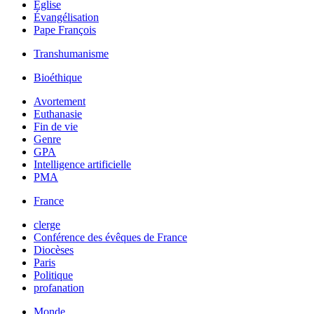
Église
Évangélisation
Pape François
Transhumanisme
Bioéthique
Avortement
Euthanasie
Fin de vie
Genre
GPA
Intelligence artificielle
PMA
France
clerge
Conférence des évêques de France
Diocèses
Paris
Politique
profanation
Monde