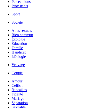
Persécutions
Protestants
Sport
Société
Abus sexuels
Bien commun
Écologie
Éducation
Famille
Handicap
Idéologies
Veuvage
Couple
Amour
Célibat
fiancailles
Fidélité
Mariage
Séparation
Sexualité