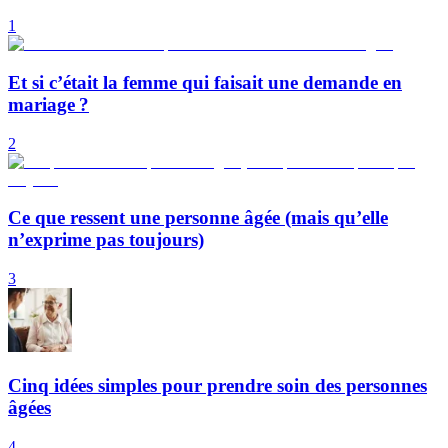
1
Et si c’était la femme qui faisait une demande en
mariage ?
2
Ce que ressent une personne âgée (mais qu’elle
n’exprime pas toujours)
3
Cinq idées simples pour prendre soin des personnes
âgées
4