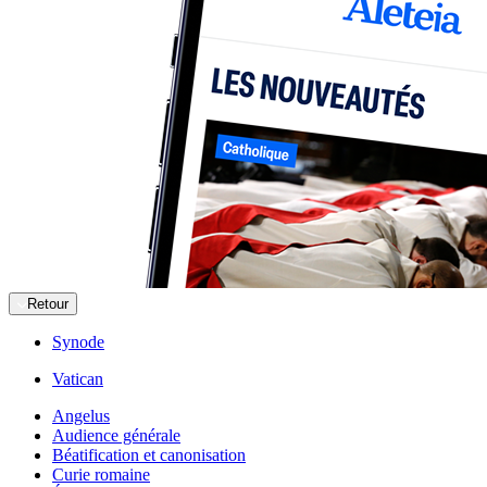
Retour
Synode
Vatican
Angelus
Audience générale
Béatification et canonisation
Curie romaine