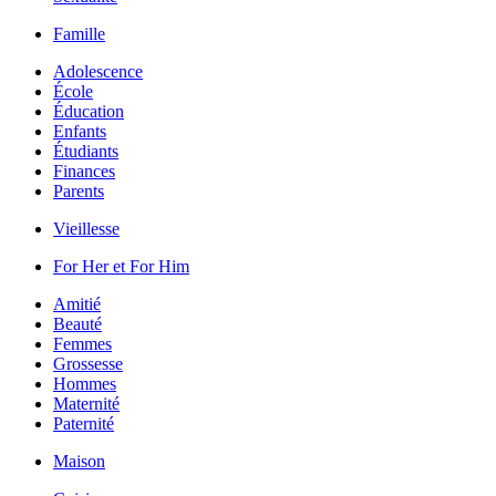
Famille
Adolescence
École
Éducation
Enfants
Étudiants
Finances
Parents
Vieillesse
For Her et For Him
Amitié
Beauté
Femmes
Grossesse
Hommes
Maternité
Paternité
Maison