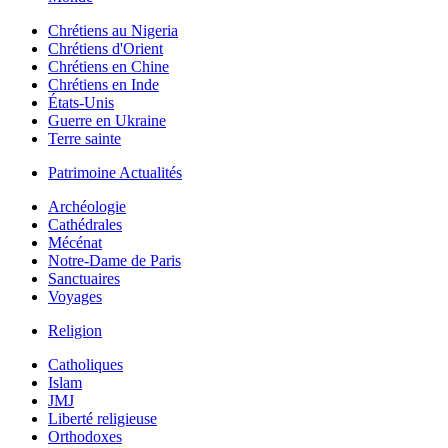
Chrétiens au Nigeria
Chrétiens d'Orient
Chrétiens en Chine
Chrétiens en Inde
États-Unis
Guerre en Ukraine
Terre sainte
Patrimoine Actualités
Archéologie
Cathédrales
Mécénat
Notre-Dame de Paris
Sanctuaires
Voyages
Religion
Catholiques
Islam
JMJ
Liberté religieuse
Orthodoxes