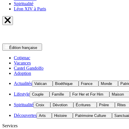
Spiritualité
Léon XIV à Paris
Édition
française
Cotignac
Vacances
Castel Gandolfo
Adoption
Actualités
Vatican
Bioéthique
France
Monde
Patri
Lifestyle
Couple
Famille
For Her et For Him
Maison
Spiritualité
Croix
Dévotion
Écritures
Prière
Rites
Découvertes
Arts
Histoire
Patrimoine Culture
Sanctuai
Services