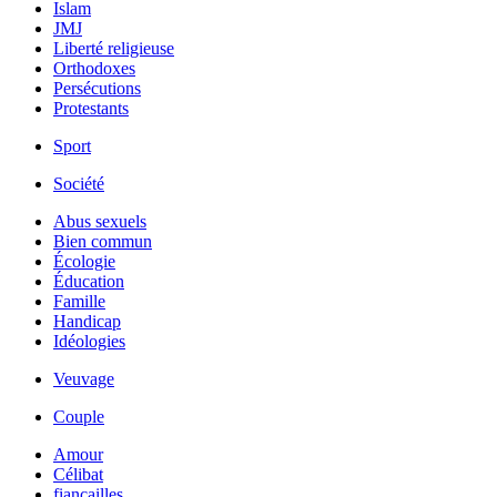
Islam
JMJ
Liberté religieuse
Orthodoxes
Persécutions
Protestants
Sport
Société
Abus sexuels
Bien commun
Écologie
Éducation
Famille
Handicap
Idéologies
Veuvage
Couple
Amour
Célibat
fiancailles