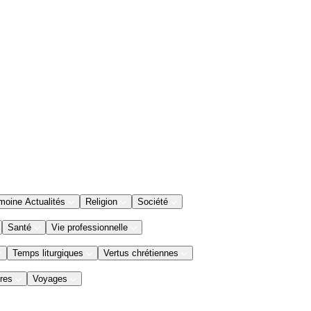
moine Actualités
Religion
Société
Santé
Vie professionnelle
Temps liturgiques
Vertus chrétiennes
res
Voyages