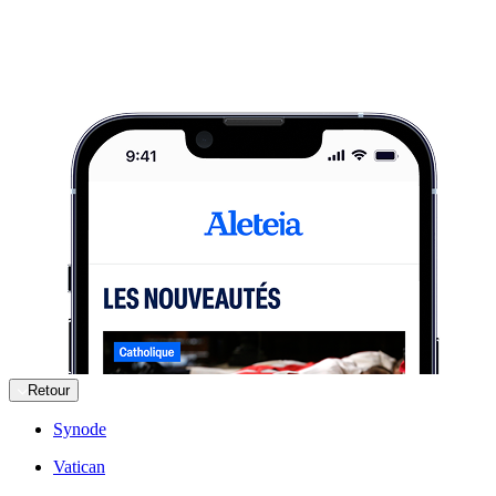
Retour
Synode
Vatican