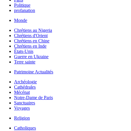
Politique
profanation
Monde
Chrétiens au Nigeria
Chrétiens d'Orient
Chrétiens en Chine
Chrétiens en Inde
États-Unis
Guerre en Ukraine
Terre sainte
Patrimoine Actualités
Archéologie
Cathédrales
Mécénat
Notre-Dame de Paris
Sanctuaires
Voyages
Religion
Catholiques