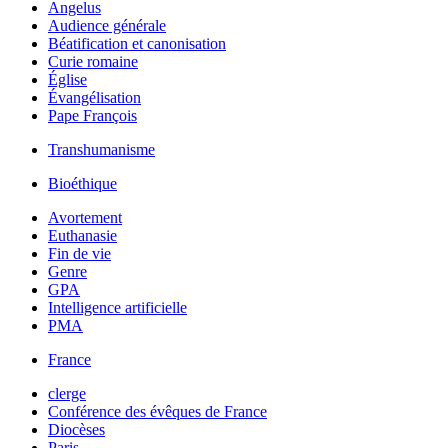
Angelus
Audience générale
Béatification et canonisation
Curie romaine
Église
Évangélisation
Pape François
Transhumanisme
Bioéthique
Avortement
Euthanasie
Fin de vie
Genre
GPA
Intelligence artificielle
PMA
France
clerge
Conférence des évêques de France
Diocèses
Paris