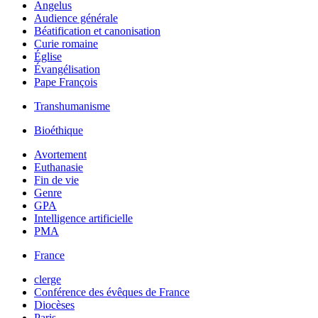
Angelus
Audience générale
Béatification et canonisation
Curie romaine
Église
Évangélisation
Pape François
Transhumanisme
Bioéthique
Avortement
Euthanasie
Fin de vie
Genre
GPA
Intelligence artificielle
PMA
France
clerge
Conférence des évêques de France
Diocèses
Paris