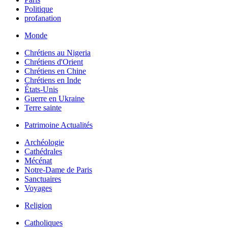
Politique
profanation
Monde
Chrétiens au Nigeria
Chrétiens d'Orient
Chrétiens en Chine
Chrétiens en Inde
États-Unis
Guerre en Ukraine
Terre sainte
Patrimoine Actualités
Archéologie
Cathédrales
Mécénat
Notre-Dame de Paris
Sanctuaires
Voyages
Religion
Catholiques