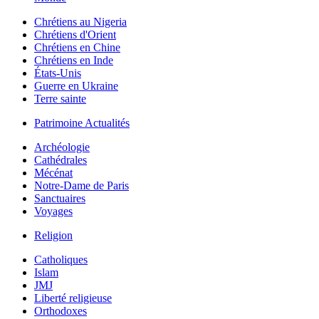
Chrétiens au Nigeria
Chrétiens d'Orient
Chrétiens en Chine
Chrétiens en Inde
États-Unis
Guerre en Ukraine
Terre sainte
Patrimoine Actualités
Archéologie
Cathédrales
Mécénat
Notre-Dame de Paris
Sanctuaires
Voyages
Religion
Catholiques
Islam
JMJ
Liberté religieuse
Orthodoxes