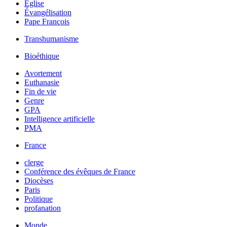
Église
Évangélisation
Pape François
Transhumanisme
Bioéthique
Avortement
Euthanasie
Fin de vie
Genre
GPA
Intelligence artificielle
PMA
France
clerge
Conférence des évêques de France
Diocèses
Paris
Politique
profanation
Monde