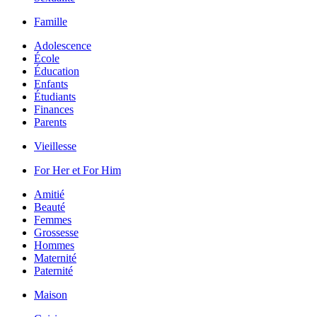
Famille
Adolescence
École
Éducation
Enfants
Étudiants
Finances
Parents
Vieillesse
For Her et For Him
Amitié
Beauté
Femmes
Grossesse
Hommes
Maternité
Paternité
Maison