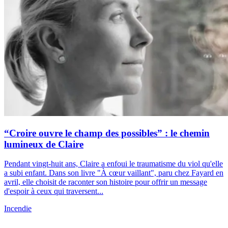
“Croire ouvre le champ des possibles” : le chemin
lumineux de Claire
Pendant vingt-huit ans, Claire a enfoui le traumatisme du viol qu'elle
a subi enfant. Dans son livre "À cœur vaillant", paru chez Fayard en
avril, elle choisit de raconter son histoire pour offrir un message
d'espoir à ceux qui traversent...
Incendie