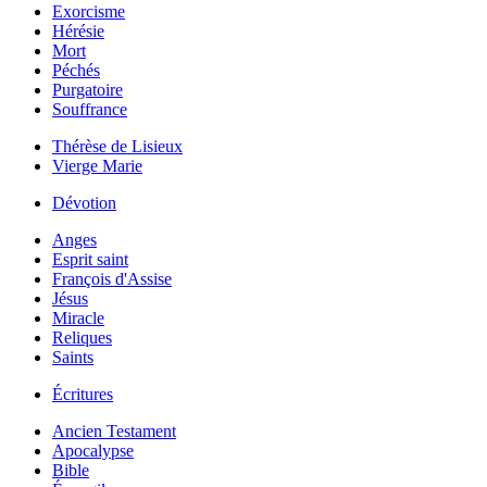
Exorcisme
Hérésie
Mort
Péchés
Purgatoire
Souffrance
Thérèse de Lisieux
Vierge Marie
Dévotion
Anges
Esprit saint
François d'Assise
Jésus
Miracle
Reliques
Saints
Écritures
Ancien Testament
Apocalypse
Bible