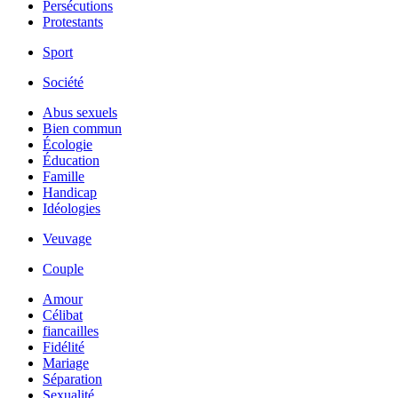
Persécutions
Protestants
Sport
Société
Abus sexuels
Bien commun
Écologie
Éducation
Famille
Handicap
Idéologies
Veuvage
Couple
Amour
Célibat
fiancailles
Fidélité
Mariage
Séparation
Sexualité