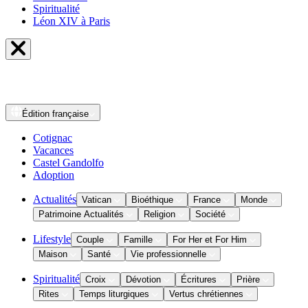
Spiritualité
Léon XIV à Paris
Édition
française
Cotignac
Vacances
Castel Gandolfo
Adoption
Actualités
Vatican
Bioéthique
France
Monde
Patrimoine Actualités
Religion
Société
Lifestyle
Couple
Famille
For Her et For Him
Maison
Santé
Vie professionnelle
Spiritualité
Croix
Dévotion
Écritures
Prière
Rites
Temps liturgiques
Vertus chrétiennes