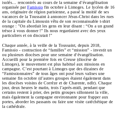
isolés… rencontrés au cours de la semaine d’évangélisation
organisée par
Famissio
fin octobre à Limoges. Le lycéen de 16
ans, originaire de région parisienne, a passé la moitié de ses
vacances de la Toussaint à annoncer Jésus-Christ dans les rues
de la capitale du Limousin vêtu de son reconnaissable t-shirt
orange : "On abordait les gens en leur disant : “On a un grand
trésor à vous donner !” Ils nous regardaient avec des yeux
particuliers et on discutait !"
Chaque année, à la veille de la Toussaint, depuis 2018,
Famissio - contraction de “familles” et “mission” - investit un
ou plusieurs diocèses pour une semaine d‘évangélisation.
Accueilli pour la première fois en Creuse (diocèse de
Limoges), le mouvement est plus habitué aux missions en
campagne. C’est pourtant à Limoges que des dizaines de
“Famissionnaires” de tous âges ont posé leurs valises une
semaine fin octobre (d’autres groupes étaient également dans
les diocèses voisins de Corrèze et de Charente, ndlr). Chaque
jour, deux heures le matin, trois l’après-midi, pendant que
certains restent à prier, des petits groupes sillonnent la ville,
mais également la campagne environnante pour frapper aux
portes, aborder les passants ou faire une visite catéchétique de
la cathédrale.