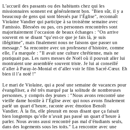
L’accueil des passants ou des habitants chez qui les
missionnaires sonnent est généralement bon. "Bien sûr, il y a
beaucoup de gens qui sont blessés par l’Église", reconnaît
Violaine Vandier qui participe à sa troisième semaine avec
Famissio. Blessées ou pas, ces personnes rencontrées sont
majoritairement l’occasion de beaux échanges : "On arrive
souvent en se disant “qu’est-ce que je fais là, je suis
illégitime", mais finalement nous ne faisons que passer un
message." Sa rencontre avec un professeur d’histoire, comme
elle, l’a marquée : "Il avait une culture chrétienne, mais ne
pratiquait pas. Les rares messes de Noël où il pouvait aller lui
montraient une assemblée souvent triste. Je lui ai conseillé
d’aller à Paray-le-Monial et d’aller voir le film Sacré-Cœur. Eh
bien il l’a noté !"
Le mari de Violaine, qui a posé une semaine de vacances pour
évangéliser, a été très marqué par la solitude de nombreuses
personnes, y compris des jeunes : "Nous avons rencontré une
vieille dame hostile à l’Église avec qui nous avons finalement
parlé un quart d’heure, raconte avec émotion Benoît
Vandier. À la fin, elle pleurait en nous disant que ça faisait
bien longtemps qu’elle n’avait pas passé un quart d’heure à
parler. Nous avons aussi rencontré pas mal d’étudiants seuls,
dans des logements sous les toits." La rencontre avec une