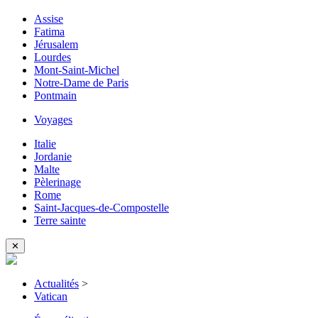
Assise
Fatima
Jérusalem
Lourdes
Mont-Saint-Michel
Notre-Dame de Paris
Pontmain
Voyages
Italie
Jordanie
Malte
Pèlerinage
Rome
Saint-Jacques-de-Compostelle
Terre sainte
✕
Actualités
>
Vatican