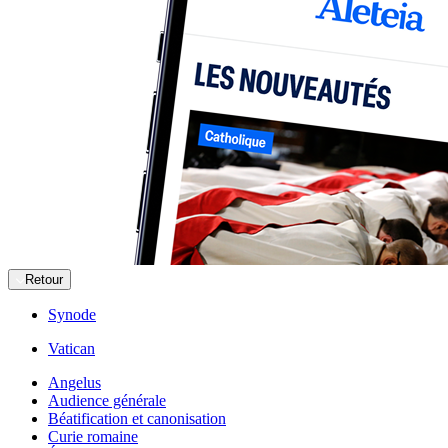
Retour
Synode
Vatican
Angelus
Audience générale
Béatification et canonisation
Curie romaine