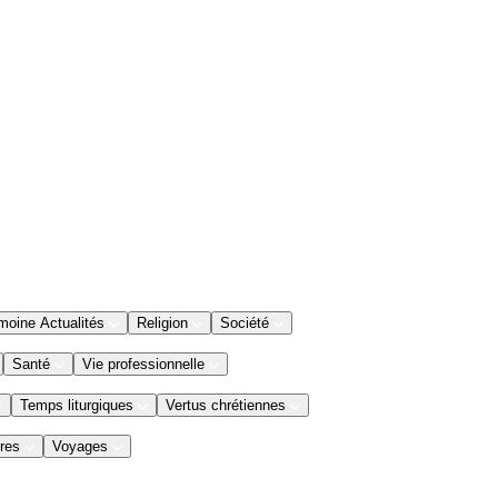
moine Actualités
Religion
Société
Santé
Vie professionnelle
Temps liturgiques
Vertus chrétiennes
res
Voyages