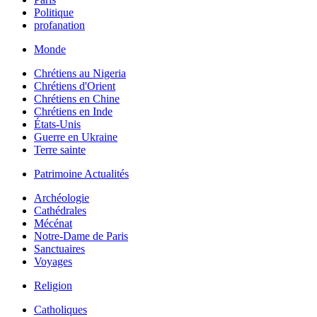
Politique
profanation
Monde
Chrétiens au Nigeria
Chrétiens d'Orient
Chrétiens en Chine
Chrétiens en Inde
États-Unis
Guerre en Ukraine
Terre sainte
Patrimoine Actualités
Archéologie
Cathédrales
Mécénat
Notre-Dame de Paris
Sanctuaires
Voyages
Religion
Catholiques