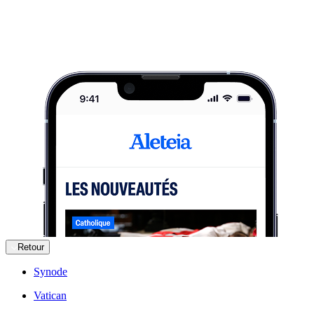
Retour
Synode
Vatican