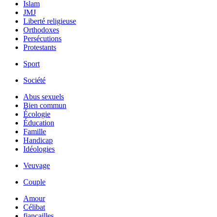
Islam
JMJ
Liberté religieuse
Orthodoxes
Persécutions
Protestants
Sport
Société
Abus sexuels
Bien commun
Écologie
Éducation
Famille
Handicap
Idéologies
Veuvage
Couple
Amour
Célibat
fiancailles