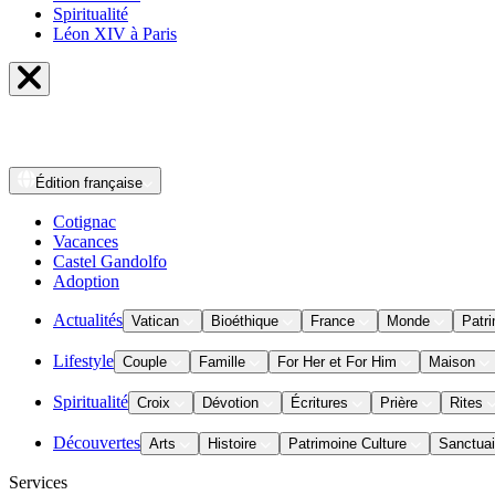
Spiritualité
Léon XIV à Paris
Édition
française
Cotignac
Vacances
Castel Gandolfo
Adoption
Actualités
Vatican
Bioéthique
France
Monde
Patri
Lifestyle
Couple
Famille
For Her et For Him
Maison
Spiritualité
Croix
Dévotion
Écritures
Prière
Rites
Découvertes
Arts
Histoire
Patrimoine Culture
Sanctuai
Services