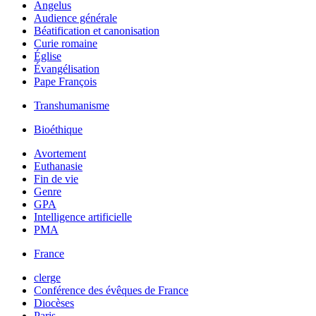
Angelus
Audience générale
Béatification et canonisation
Curie romaine
Église
Évangélisation
Pape François
Transhumanisme
Bioéthique
Avortement
Euthanasie
Fin de vie
Genre
GPA
Intelligence artificielle
PMA
France
clerge
Conférence des évêques de France
Diocèses
Paris