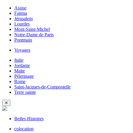
Assise
Fatima
Jérusalem
Lourdes
Mont-Saint-Michel
Notre-Dame de Paris
Pontmain
Voyages
Italie
Jordanie
Malte
Pèlerinage
Rome
Saint-Jacques-de-Compostelle
Terre sainte
✕
Belles Histoires
colocation