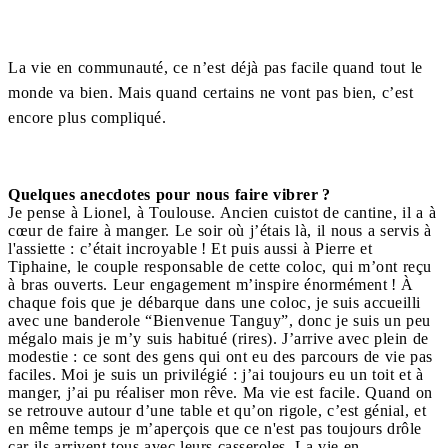
La vie en communauté, ce n’est déjà pas facile quand tout le
monde va bien. Mais quand certains ne vont pas bien, c’est
encore plus compliqué.
Quelques anecdotes pour nous faire vibrer ?
Je pense à Lionel, à Toulouse. Ancien cuistot de cantine, il a à
cœur de faire à manger. Le soir où j’étais là, il nous a servis à
l'assiette : c’était incroyable ! Et puis aussi à Pierre et
Tiphaine, le couple responsable de cette coloc, qui m’ont reçu
à bras ouverts. Leur engagement m’inspire énormément ! À
chaque fois que je débarque dans une coloc, je suis accueilli
avec une banderole “Bienvenue Tanguy”, donc je suis un peu
mégalo mais je m’y suis habitué (rires). J’arrive avec plein de
modestie : ce sont des gens qui ont eu des parcours de vie pas
faciles. Moi je suis un privilégié : j’ai toujours eu un toit et à
manger, j’ai pu réaliser mon rêve. Ma vie est facile. Quand on
se retrouve autour d’une table et qu’on rigole, c’est génial, et
en même temps je m’aperçois que ce n'est pas toujours drôle
car ils arrivent tous avec leurs casseroles. La vie en