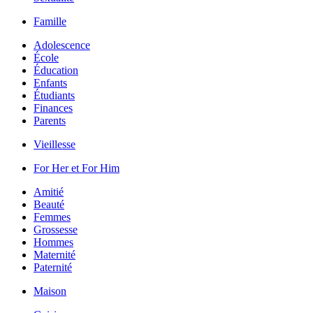
Famille
Adolescence
École
Éducation
Enfants
Étudiants
Finances
Parents
Vieillesse
For Her et For Him
Amitié
Beauté
Femmes
Grossesse
Hommes
Maternité
Paternité
Maison