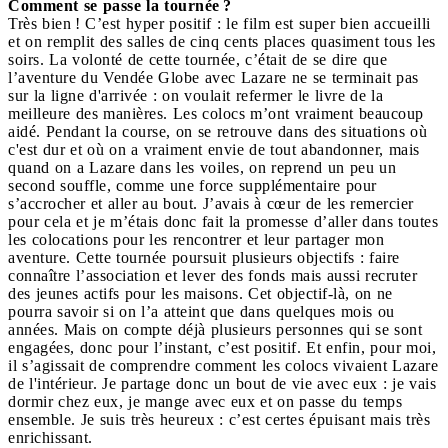
Comment se passe la tournée ?
Très bien ! C’est hyper positif : le film est super bien accueilli
et on remplit des salles de cinq cents places quasiment tous les
soirs. La volonté de cette tournée, c’était de se dire que
l’aventure du Vendée Globe avec Lazare ne se terminait pas
sur la ligne d'arrivée : on voulait refermer le livre de la
meilleure des manières. Les colocs m’ont vraiment beaucoup
aidé. Pendant la course, on se retrouve dans des situations où
c'est dur et où on a vraiment envie de tout abandonner, mais
quand on a Lazare dans les voiles, on reprend un peu un
second souffle, comme une force supplémentaire pour
s’accrocher et aller au bout. J’avais à cœur de les remercier
pour cela et je m’étais donc fait la promesse d’aller dans toutes
les colocations pour les rencontrer et leur partager mon
aventure. Cette tournée poursuit plusieurs objectifs : faire
connaître l’association et lever des fonds mais aussi recruter
des jeunes actifs pour les maisons. Cet objectif-là, on ne
pourra savoir si on l’a atteint que dans quelques mois ou
années. Mais on compte déjà plusieurs personnes qui se sont
engagées, donc pour l’instant, c’est positif. Et enfin, pour moi,
il s’agissait de comprendre comment les colocs vivaient Lazare
de l'intérieur. Je partage donc un bout de vie avec eux : je vais
dormir chez eux, je mange avec eux et on passe du temps
ensemble. Je suis très heureux : c’est certes épuisant mais très
enrichissant.