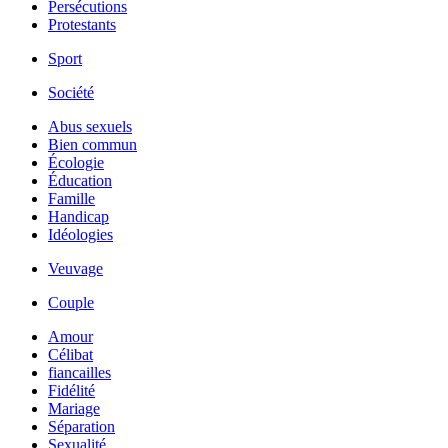
Persécutions
Protestants
Sport
Société
Abus sexuels
Bien commun
Écologie
Éducation
Famille
Handicap
Idéologies
Veuvage
Couple
Amour
Célibat
fiancailles
Fidélité
Mariage
Séparation
Sexualité