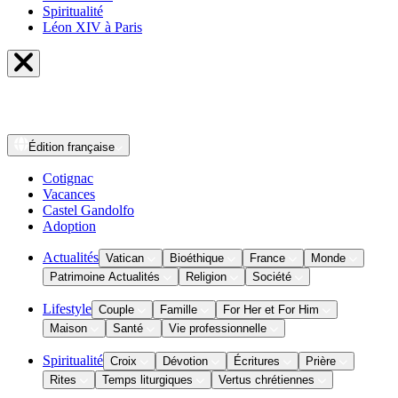
Spiritualité
Léon XIV à Paris
Édition
française
Cotignac
Vacances
Castel Gandolfo
Adoption
Actualités
Vatican
Bioéthique
France
Monde
Patrimoine Actualités
Religion
Société
Lifestyle
Couple
Famille
For Her et For Him
Maison
Santé
Vie professionnelle
Spiritualité
Croix
Dévotion
Écritures
Prière
Rites
Temps liturgiques
Vertus chrétiennes