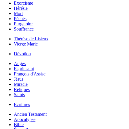
Exorcisme
Hérésie
Mort
Péchés
Purgatoire
Souffrance
Thérèse de Lisieux
Vierge Marie
Dévotion
Anges
Esprit saint
François d'Assise
Jésus
Miracle
Reliques
Saints
Écritures
Ancien Testament
Apocalypse
Bible