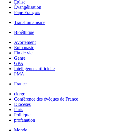
Église
Évangélisation
Pape François
Transhumanisme
Bioéthique
Avortement
Euthanasie
Fin de vie
Genre
GPA
Intelligence artificielle
PMA
France
clerge
Conférence des évêques de France
Diocèses
Paris
Politique
profanation
Monde