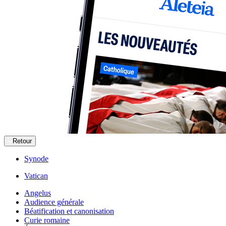
Retour
Synode
Vatican
Angelus
Audience générale
Béatification et canonisation
Curie romaine