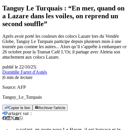
Tanguy Le Turquais : “En mer, quand on
a Lazare dans les voiles, on reprend un
second souffle”
Après avoir porté les couleurs des colocs Lazare lors du Vendée
Globe, Tanguy Le Turquais participe depuis plusieurs mois à une
tournée pas comme les autres... Alors qu’il s’apprête à embarquer ce
26 octobre pour la Transat Café L’Or, il partage avec Aleteia son
attachement aux colocs Lazare.
publié le 22/10/25
|
Domitille Farret d'Astiès
|
6
min de lecture
Source:
AFP
Tanguy_Le_Turquais
Copier le lien
Archiver l'article
Partager sur
:
u volant, en route pour Le Havre, il est loquace et le