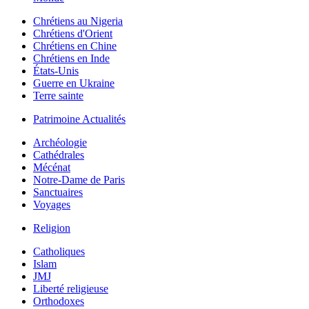
Chrétiens au Nigeria
Chrétiens d'Orient
Chrétiens en Chine
Chrétiens en Inde
États-Unis
Guerre en Ukraine
Terre sainte
Patrimoine Actualités
Archéologie
Cathédrales
Mécénat
Notre-Dame de Paris
Sanctuaires
Voyages
Religion
Catholiques
Islam
JMJ
Liberté religieuse
Orthodoxes