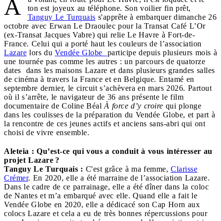
A
ton est joyeux au téléphone. Son voilier fin prêt,
Tanguy Le Turquais
s'apprête à embarquer dimanche 26
octobre avec Erwan Le Draoulec pour la Transat Café L’Or
(ex-Transat Jacques Vabre) qui relie Le Havre à Fort-de-
France. Celui qui a porté haut les couleurs de l’association
Lazare
lors du
Vendée Globe
participe depuis plusieurs mois à
une tournée pas comme les autres : un parcours de quatorze
dates dans les maisons Lazare et dans plusieurs grandes salles
de cinéma à travers la France et en Belgique. Entamé en
septembre dernier, le circuit s’achèvera en mars 2026. Partout
où il s’arrête, le navigateur de 36 ans présente le film
documentaire de Coline Béal
À force d’y croire
qui plonge
dans les coulisses de la préparation du Vendée Globe, et part à
la rencontre de ces jeunes actifs et anciens sans-abri qui ont
choisi de vivre ensemble.
Aleteia : Qu’est-ce qui vous a conduit à vous intéresser au
projet Lazare ?
Tanguy Le Turquais :
C'est grâce à ma femme,
Clarisse
Crémer
. En 2020, elle a été marraine de l’association Lazare.
Dans le cadre de ce parrainage, elle a été dîner dans la coloc
de Nantes et m’a embarqué avec elle. Quand elle a fait le
Vendée Globe en 2020, elle a dédicacé son Cap Horn aux
colocs Lazare et cela a eu de très bonnes répercussions pour