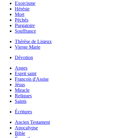
Exorcisme
Hérésie
Mort
Péchés
Purgatoire
Souffrance
Thérèse de Lisieux
Vierge Marie
Dévotion
Anges
Esprit saint
François d'Assise
Jésus
Miracle
Reliques
Saints
Écritures
Ancien Testament
Apocalypse
Bible