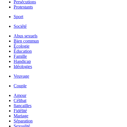
Persécutions
Protestants
Sport
Société
Abus sexuels
Bien commun
Écologie
Éducation
Famille
Handicap
Idéologies
Veuvage
Couple
Amour
Célibat
fiancailles
Fidélité
Mariage
Séparation
Sexualité