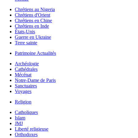
Chrétiens au Nigeria
Chrétiens d'Orient
Chrétiens en Chine
Chrétiens en Inde
États-Unis
Guerre en Ukraine
Terre sainte
Patrimoine Actualités
Archéologie
Cathédrales
Mécénat
Notre-Dame de Paris
Sanctuaires
Voyages
Religion
Catholiques
Islam
JMJ
Liberté religieuse
Orthodoxes