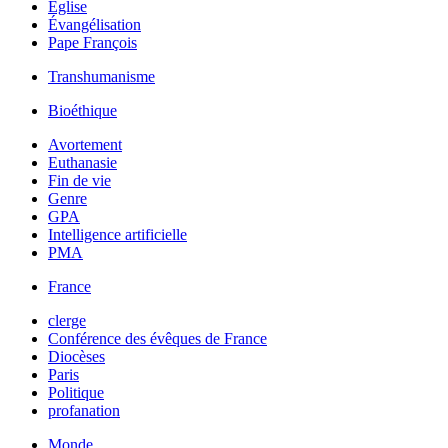
Église
Évangélisation
Pape François
Transhumanisme
Bioéthique
Avortement
Euthanasie
Fin de vie
Genre
GPA
Intelligence artificielle
PMA
France
clerge
Conférence des évêques de France
Diocèses
Paris
Politique
profanation
Monde