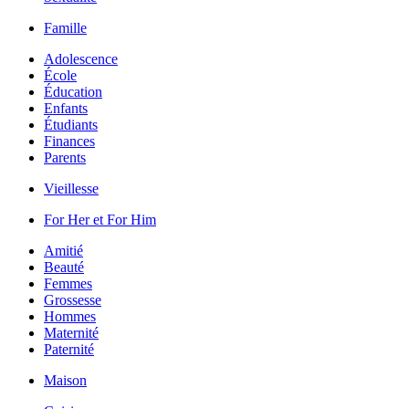
Famille
Adolescence
École
Éducation
Enfants
Étudiants
Finances
Parents
Vieillesse
For Her et For Him
Amitié
Beauté
Femmes
Grossesse
Hommes
Maternité
Paternité
Maison