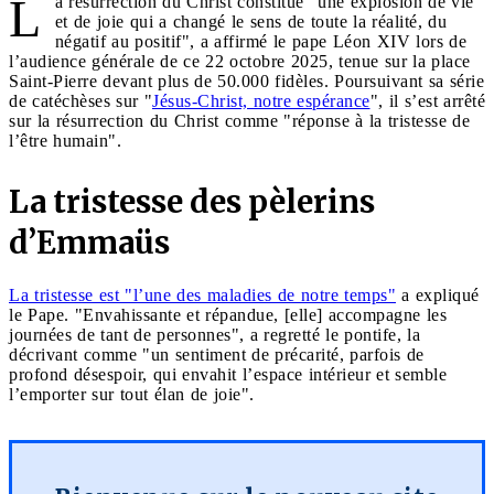
L
a résurrection du Christ constitue "une explosion de vie
et de joie qui a changé le sens de toute la réalité, du
négatif au positif", a affirmé le pape Léon XIV lors de
l’audience générale de ce 22 octobre 2025, tenue sur la place
Saint-Pierre devant plus de 50.000 fidèles. Poursuivant sa série
de catéchèses sur "
Jésus-Christ, notre espérance
", il s’est arrêté
sur la résurrection du Christ comme "réponse à la tristesse de
l’être humain".
La tristesse des pèlerins
d’Emmaüs
La tristesse est "l’une des maladies de notre temps"
a expliqué
le Pape. "Envahissante et répandue, [elle] accompagne les
journées de tant de personnes", a regretté le pontife, la
décrivant comme "un sentiment de précarité, parfois de
profond désespoir, qui envahit l’espace intérieur et semble
l’emporter sur tout élan de joie".