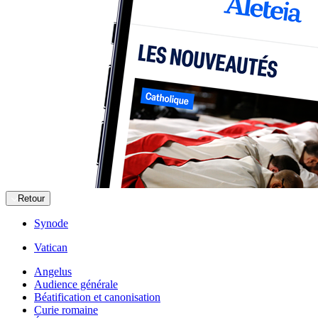
Retour
Synode
Vatican
Angelus
Audience générale
Béatification et canonisation
Curie romaine