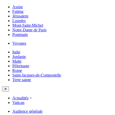
Assise
Fatima
Jérusalem
Lourdes
Mont-Saint-Michel
Notre-Dame de Paris
Pontmain
Voyages
Italie
Jordanie
Malte
Pèlerinage
Rome
Saint-Jacques-de-Compostelle
Terre sainte
✕
Actualités
>
Vatican
Audience générale