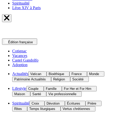
Spiritualité
Léon XIV à Paris
Édition
française
Cotignac
Vacances
Castel Gandolfo
Adoption
Actualités
Vatican
Bioéthique
France
Monde
Patrimoine Actualités
Religion
Société
Lifestyle
Couple
Famille
For Her et For Him
Maison
Santé
Vie professionnelle
Spiritualité
Croix
Dévotion
Écritures
Prière
Rites
Temps liturgiques
Vertus chrétiennes