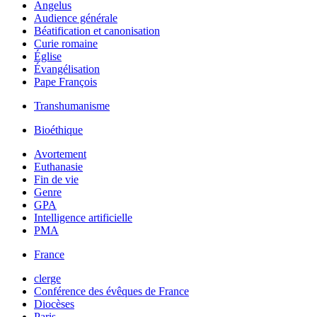
Angelus
Audience générale
Béatification et canonisation
Curie romaine
Église
Évangélisation
Pape François
Transhumanisme
Bioéthique
Avortement
Euthanasie
Fin de vie
Genre
GPA
Intelligence artificielle
PMA
France
clerge
Conférence des évêques de France
Diocèses
Paris