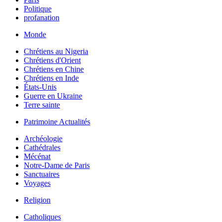
Politique
profanation
Monde
Chrétiens au Nigeria
Chrétiens d'Orient
Chrétiens en Chine
Chrétiens en Inde
États-Unis
Guerre en Ukraine
Terre sainte
Patrimoine Actualités
Archéologie
Cathédrales
Mécénat
Notre-Dame de Paris
Sanctuaires
Voyages
Religion
Catholiques