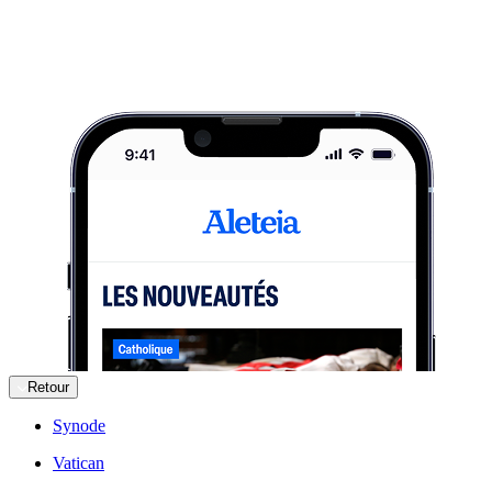
Retour
Synode
Vatican