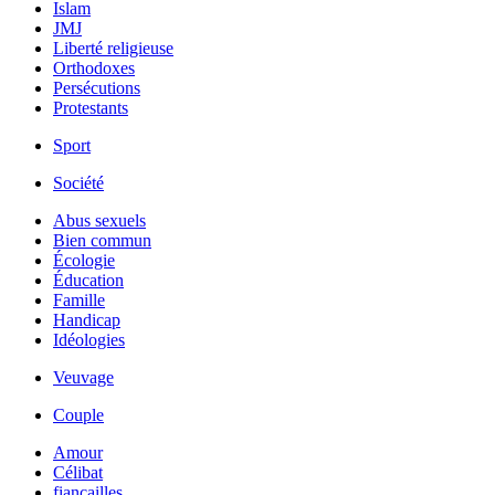
Islam
JMJ
Liberté religieuse
Orthodoxes
Persécutions
Protestants
Sport
Société
Abus sexuels
Bien commun
Écologie
Éducation
Famille
Handicap
Idéologies
Veuvage
Couple
Amour
Célibat
fiancailles