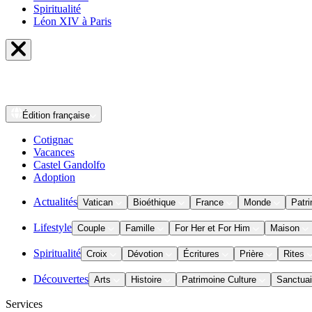
Spiritualité
Léon XIV à Paris
Édition
française
Cotignac
Vacances
Castel Gandolfo
Adoption
Actualités
Vatican
Bioéthique
France
Monde
Patri
Lifestyle
Couple
Famille
For Her et For Him
Maison
Spiritualité
Croix
Dévotion
Écritures
Prière
Rites
Découvertes
Arts
Histoire
Patrimoine Culture
Sanctuai
Services