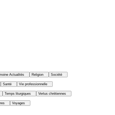
moine Actualités
Religion
Société
Santé
Vie professionnelle
Temps liturgiques
Vertus chrétiennes
res
Voyages