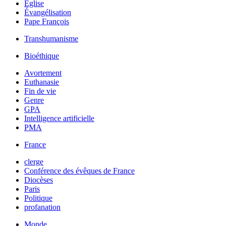
Église
Évangélisation
Pape François
Transhumanisme
Bioéthique
Avortement
Euthanasie
Fin de vie
Genre
GPA
Intelligence artificielle
PMA
France
clerge
Conférence des évêques de France
Diocèses
Paris
Politique
profanation
Monde