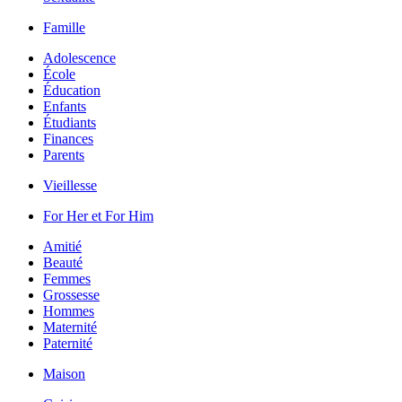
Famille
Adolescence
École
Éducation
Enfants
Étudiants
Finances
Parents
Vieillesse
For Her et For Him
Amitié
Beauté
Femmes
Grossesse
Hommes
Maternité
Paternité
Maison