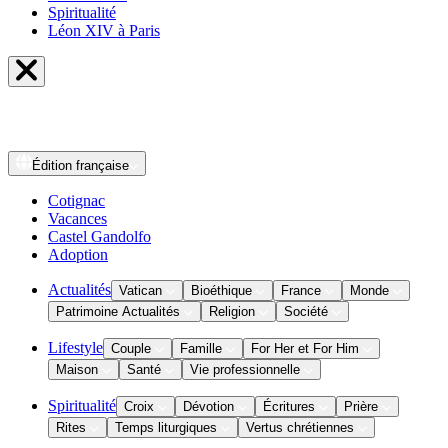
Spiritualité
Léon XIV à Paris
Édition
française
Cotignac
Vacances
Castel Gandolfo
Adoption
Actualités
Vatican
Bioéthique
France
Monde
Patrimoine Actualités
Religion
Société
Lifestyle
Couple
Famille
For Her et For Him
Maison
Santé
Vie professionnelle
Spiritualité
Croix
Dévotion
Écritures
Prière
Rites
Temps liturgiques
Vertus chrétiennes