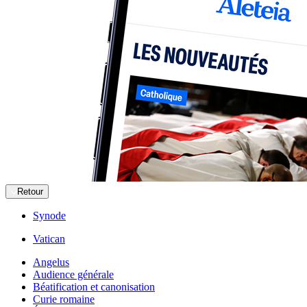
Retour
Synode
Vatican
Angelus
Audience générale
Béatification et canonisation
Curie romaine