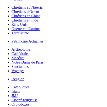
Chrétiens au Nigeria
Chrétiens d'Orient
Chrétiens en Chine
Chrétiens en Inde
États-Unis
Guerre en Ukraine
Terre sainte
Patrimoine Actualités
Archéologie
Cathédrales
Mécénat
Notre-Dame de Paris
Sanctuaires
Voyages
Religion
Catholiques
Islam
JMJ
Liberté religieuse
Orthodoxes