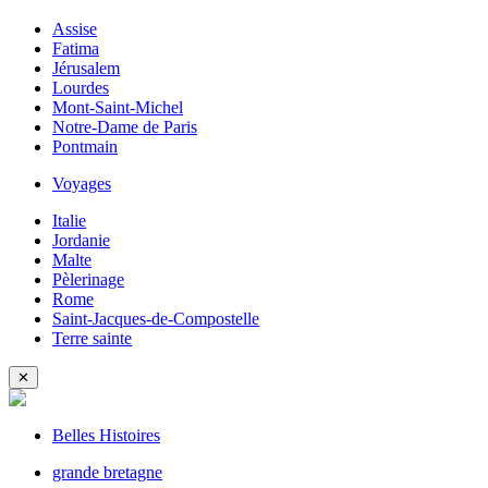
Assise
Fatima
Jérusalem
Lourdes
Mont-Saint-Michel
Notre-Dame de Paris
Pontmain
Voyages
Italie
Jordanie
Malte
Pèlerinage
Rome
Saint-Jacques-de-Compostelle
Terre sainte
✕
Belles Histoires
grande bretagne