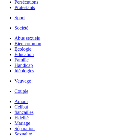
Persécutions
Protestants
Sport
Société
Abus sexuels
Bien commun
Écologie
Éducation
Famille
Handicap
Idéologies
Veuvage
Couple
Amour
Célibat
fiancailles
Fidélité
Mariage
Séparation
Sexualité