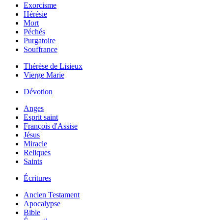
Exorcisme
Hérésie
Mort
Péchés
Purgatoire
Souffrance
Thérèse de Lisieux
Vierge Marie
Dévotion
Anges
Esprit saint
François d'Assise
Jésus
Miracle
Reliques
Saints
Écritures
Ancien Testament
Apocalypse
Bible