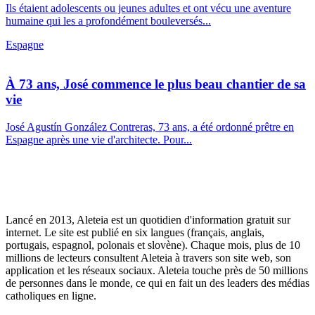
Ils étaient adolescents ou jeunes adultes et ont vécu une aventure
humaine qui les a profondément bouleversés...
Espagne
À 73 ans, José commence le plus beau chantier de sa
vie
José Agustín González Contreras, 73 ans, a été ordonné prêtre en
Espagne après une vie d'architecte. Pour...
Lancé en 2013, Aleteia est un quotidien d'information gratuit sur
internet. Le site est publié en six langues (français, anglais,
portugais, espagnol, polonais et slovène). Chaque mois, plus de 10
millions de lecteurs consultent Aleteia à travers son site web, son
application et les réseaux sociaux. Aleteia touche près de 50 millions
de personnes dans le monde, ce qui en fait un des leaders des médias
catholiques en ligne.