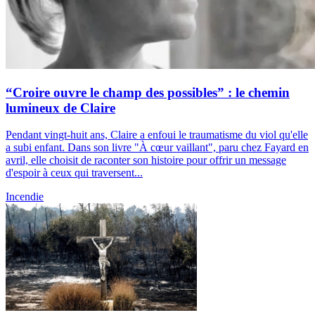
“Croire ouvre le champ des possibles” : le chemin
lumineux de Claire
Pendant vingt-huit ans, Claire a enfoui le traumatisme du viol qu'elle
a subi enfant. Dans son livre "À cœur vaillant", paru chez Fayard en
avril, elle choisit de raconter son histoire pour offrir un message
d'espoir à ceux qui traversent...
Incendie