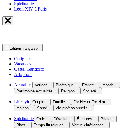
Spiritualité
Léon XIV à Paris
Édition
française
Cotignac
Vacances
Castel Gandolfo
Adoption
Actualités
Vatican
Bioéthique
France
Monde
Patrimoine Actualités
Religion
Société
Lifestyle
Couple
Famille
For Her et For Him
Maison
Santé
Vie professionnelle
Spiritualité
Croix
Dévotion
Écritures
Prière
Rites
Temps liturgiques
Vertus chrétiennes