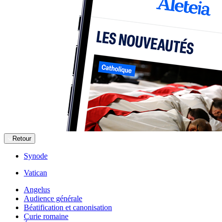
Retour
Synode
Vatican
Angelus
Audience générale
Béatification et canonisation
Curie romaine