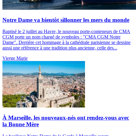
Notre Dame va bientôt sillonner les mers du monde
Baptisé le 2 juillet au Havre, le nouveau porte-conteneurs de CMA
CGM porte un nom chargé de symboles : "CMA CGM Notre
Dame". Derrière cet hommage à la cathédrale parisienne se dessine
aussi une référence à une tradition plus ancienne, celle des...
Vierge Marie
À Marseille, les nouveaux-nés ont rendez-vous avec
la Bonne Mère