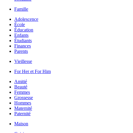
Famille
Adolescence
École
Éducation
Enfants
Étudiants
Finances
Parents
Vieillesse
For Her et For Him
Amitié
Beauté
Femmes
Grossesse
Hommes
Maternité
Paternité
Maison