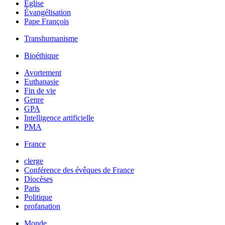
Église
Évangélisation
Pape François
Transhumanisme
Bioéthique
Avortement
Euthanasie
Fin de vie
Genre
GPA
Intelligence artificielle
PMA
France
clerge
Conférence des évêques de France
Diocèses
Paris
Politique
profanation
Monde