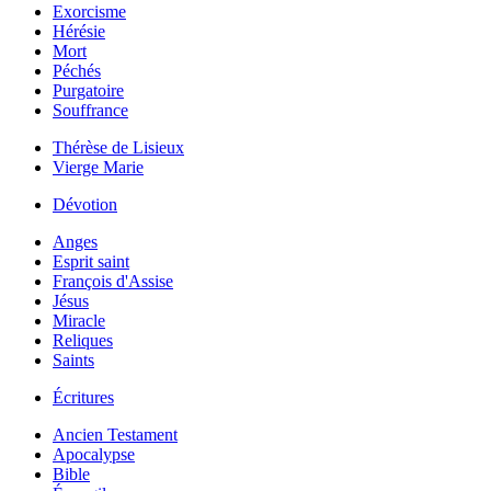
Exorcisme
Hérésie
Mort
Péchés
Purgatoire
Souffrance
Thérèse de Lisieux
Vierge Marie
Dévotion
Anges
Esprit saint
François d'Assise
Jésus
Miracle
Reliques
Saints
Écritures
Ancien Testament
Apocalypse
Bible