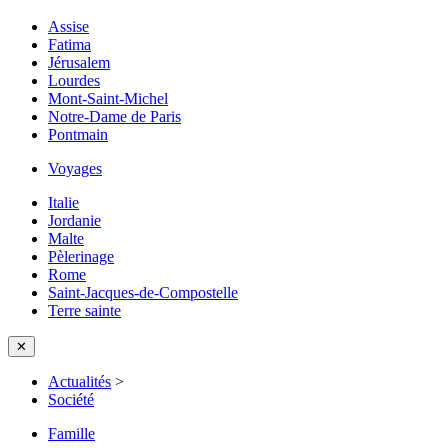
Assise
Fatima
Jérusalem
Lourdes
Mont-Saint-Michel
Notre-Dame de Paris
Pontmain
Voyages
Italie
Jordanie
Malte
Pèlerinage
Rome
Saint-Jacques-de-Compostelle
Terre sainte
✕
Actualités
>
Société
Famille