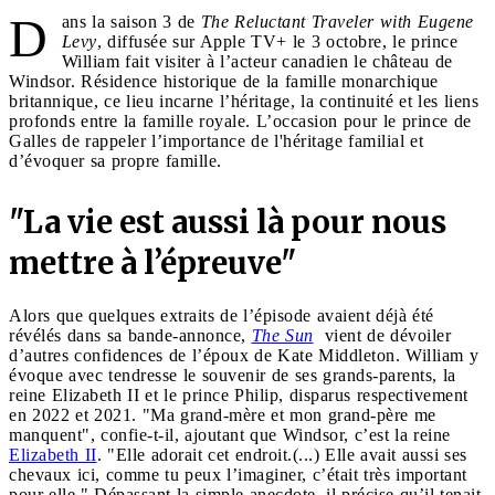
D
ans la saison 3 de
The Reluctant Traveler with Eugene
Levy
, diffusée sur Apple TV+ le 3 octobre, le prince
William fait visiter à l’acteur canadien le château de
Windsor. Résidence historique de la famille monarchique
britannique, ce lieu incarne l’héritage, la continuité et les liens
profonds entre la famille royale. L’occasion pour le prince de
Galles de rappeler l’importance de l'héritage familial et
d’évoquer sa propre famille.
"La vie est aussi là pour nous
mettre à l’épreuve"
Alors que quelques extraits de l’épisode avaient déjà été
révélés dans sa bande-annonce,
The Sun
vient de dévoiler
d’autres confidences de l’époux de Kate Middleton. William y
évoque avec tendresse le souvenir de ses grands-parents, la
reine Elizabeth II et le prince Philip, disparus respectivement
en 2022 et 2021. "Ma grand-mère et mon grand-père me
manquent", confie-t-il, ajoutant que Windsor, c’est la reine
Elizabeth II
. "Elle adorait cet endroit.(...) Elle avait aussi ses
chevaux ici, comme tu peux l’imaginer, c’était très important
pour elle." Dépassant la simple anecdote, il précise qu’il tenait