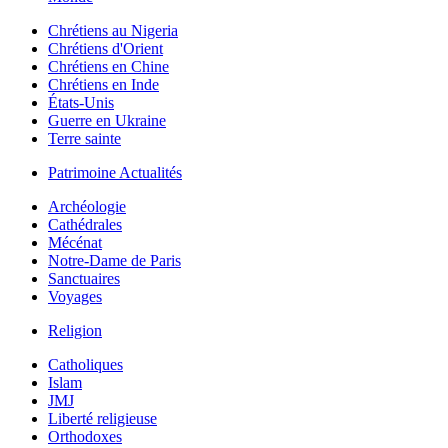
Chrétiens au Nigeria
Chrétiens d'Orient
Chrétiens en Chine
Chrétiens en Inde
États-Unis
Guerre en Ukraine
Terre sainte
Patrimoine Actualités
Archéologie
Cathédrales
Mécénat
Notre-Dame de Paris
Sanctuaires
Voyages
Religion
Catholiques
Islam
JMJ
Liberté religieuse
Orthodoxes