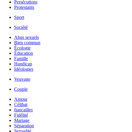
Persécutions
Protestants
Sport
Société
Abus sexuels
Bien commun
Écologie
Éducation
Famille
Handicap
Idéologies
Veuvage
Couple
Amour
Célibat
fiancailles
Fidélité
Mariage
Séparation
Sexualité