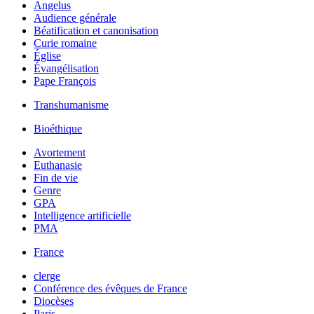
Angelus
Audience générale
Béatification et canonisation
Curie romaine
Église
Évangélisation
Pape François
Transhumanisme
Bioéthique
Avortement
Euthanasie
Fin de vie
Genre
GPA
Intelligence artificielle
PMA
France
clerge
Conférence des évêques de France
Diocèses
Paris