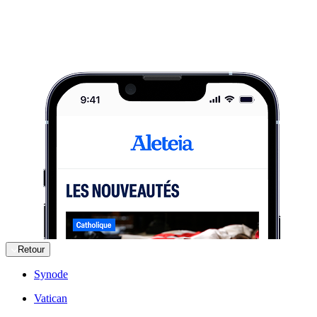
Retour
Synode
Vatican