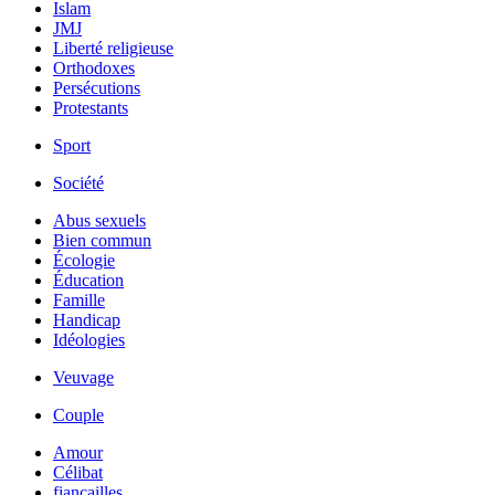
Islam
JMJ
Liberté religieuse
Orthodoxes
Persécutions
Protestants
Sport
Société
Abus sexuels
Bien commun
Écologie
Éducation
Famille
Handicap
Idéologies
Veuvage
Couple
Amour
Célibat
fiancailles