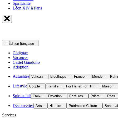
Spiritualité
Léon XIV à Paris
Édition
française
Cotignac
Vacances
Castel Gandolfo
Adoption
Actualités
Vatican
Bioéthique
France
Monde
Patri
Lifestyle
Couple
Famille
For Her et For Him
Maison
Spiritualité
Croix
Dévotion
Écritures
Prière
Rites
Découvertes
Arts
Histoire
Patrimoine Culture
Sanctuai
Services