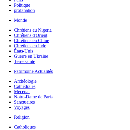
Politique
profanation
Monde
Chrétiens au Nigeria
Chrétiens d'Orient
Chrétiens en Chine
Chrétiens en Inde
États-Unis
Guerre en Ukraine
Terre sainte
Patrimoine Actualités
Archéologie
Cathédrales
Mécénat
Notre-Dame de Paris
Sanctuaires
Voyages
Religion
Catholiques