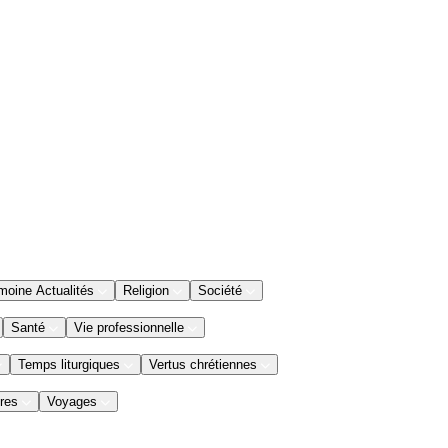
moine Actualités
Religion
Société
Santé
Vie professionnelle
Temps liturgiques
Vertus chrétiennes
res
Voyages