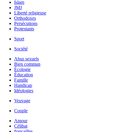
Islam
JMJ
Liberté religieuse
Orthodoxes
Persécutions
Protestants
Sport
Société
Abus sexuels
Bien commun
Écologie
Éducation
Famille
Handicap
Idéologies
Veuvage
Couple
Amour
Célibat
fiancailles