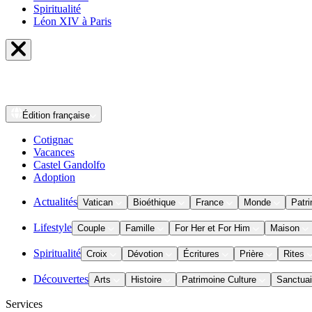
Spiritualité
Léon XIV à Paris
Édition
française
Cotignac
Vacances
Castel Gandolfo
Adoption
Actualités
Vatican
Bioéthique
France
Monde
Patri
Lifestyle
Couple
Famille
For Her et For Him
Maison
Spiritualité
Croix
Dévotion
Écritures
Prière
Rites
Découvertes
Arts
Histoire
Patrimoine Culture
Sanctuai
Services