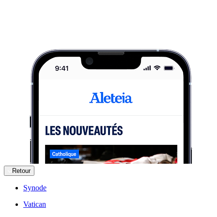
Retour
Synode
Vatican