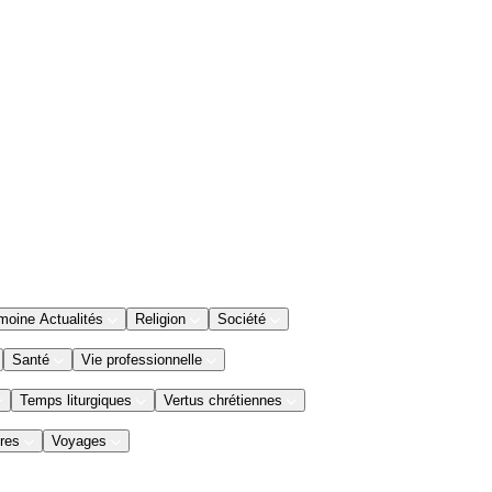
moine Actualités
Religion
Société
Santé
Vie professionnelle
Temps liturgiques
Vertus chrétiennes
res
Voyages