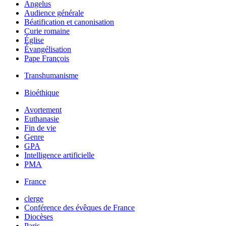
Angelus
Audience générale
Béatification et canonisation
Curie romaine
Église
Évangélisation
Pape François
Transhumanisme
Bioéthique
Avortement
Euthanasie
Fin de vie
Genre
GPA
Intelligence artificielle
PMA
France
clerge
Conférence des évêques de France
Diocèses
Paris