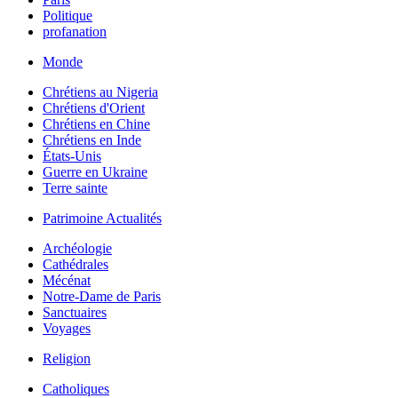
Politique
profanation
Monde
Chrétiens au Nigeria
Chrétiens d'Orient
Chrétiens en Chine
Chrétiens en Inde
États-Unis
Guerre en Ukraine
Terre sainte
Patrimoine Actualités
Archéologie
Cathédrales
Mécénat
Notre-Dame de Paris
Sanctuaires
Voyages
Religion
Catholiques