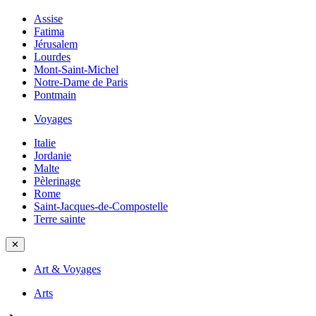
Assise
Fatima
Jérusalem
Lourdes
Mont-Saint-Michel
Notre-Dame de Paris
Pontmain
Voyages
Italie
Jordanie
Malte
Pèlerinage
Rome
Saint-Jacques-de-Compostelle
Terre sainte
✕
Art & Voyages
Arts