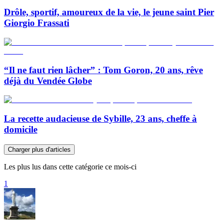
Drôle, sportif, amoureux de la vie, le jeune saint Pier
Giorgio Frassati
“Il ne faut rien lâcher” : Tom Goron, 20 ans, rêve
déjà du Vendée Globe
La recette audacieuse de Sybille, 23 ans, cheffe à
domicile
Charger plus d'articles
Les plus lus dans cette catégorie ce mois-ci
1