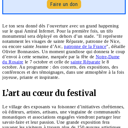
Faire un don
Le ton sera donné dès l’ouverture avec un grand happening
sur le quai Amiral Infernet. Pour la première fois, un tifo
monumental sera déployé en dehors d’un stade. "Il représente
notamment les visages de sainte Réparate, patronne de Nice,
ou encore sainte Jeanne d’Arc,
patronne de la France
", détaille
Olivier Bonnassies. Un moment grandiose qui donnera le coup
d’envoi à cette semaine, marquée par la fête de
Notre-Dame
du Rosaire
le 7 octobre et celle de
sainte Réparate
le 8
octobre. Au programme : des concerts, des expositions, des
conférences et des témoignages, dans une atmosphère à la fois
joyeuse, priante et inspirante.
L’art au cœur du festival
Le village des exposants va foisonner d’initiatives chrétiennes,
où éditeurs, artistes, artisans, une vingtaine de communautés
monastiques et associations engagées viendront partager leur
savoir-faire et leur passion. Une grande exposition fera
voyager les visiteurs à travers plus de 150 œuvres artistiques