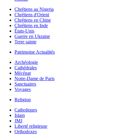
Chrétiens au Nigeria
Chrétiens d'Orient
Chrétiens en Chine
Chrétiens en Inde
États-Unis
Guerre en Ukraine
Terre sainte
Patrimoine Actualités
Archéologie
Cathédrales
Mécénat
Notre-Dame de Paris
Sanctuaires
Voyages
Religion
Catholiques
Islam
JMJ
Liberté religieuse
Orthodoxes