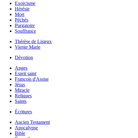
Exorcisme
Hérésie
Mort
Péchés
Purgatoire
Souffrance
Thérèse de Lisieux
Vierge Marie
Dévotion
Anges
Esprit saint
François d'Assise
Jésus
Miracle
Reliques
Saints
Écritures
Ancien Testament
Apocalypse
Bible