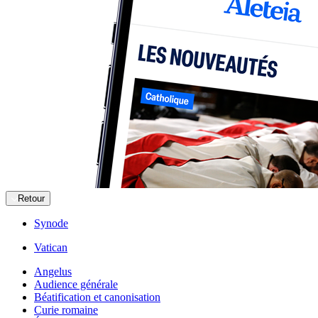
Retour
Synode
Vatican
Angelus
Audience générale
Béatification et canonisation
Curie romaine