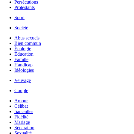
Persécutions
Protestants
Sport
Société
Abus sexuels
Bien commun
Écologie
Éducation
Famille
Handicap
Idéologies
Veuvage
Couple
Amour
Célibat
fiancailles
Fidélité
Mariage
Séparation
Sexualité