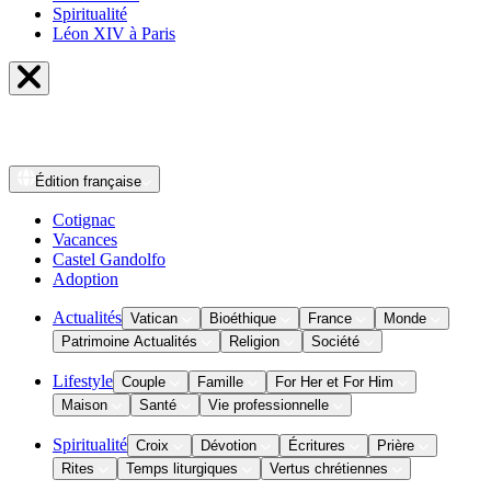
Spiritualité
Léon XIV à Paris
Édition
française
Cotignac
Vacances
Castel Gandolfo
Adoption
Actualités
Vatican
Bioéthique
France
Monde
Patrimoine Actualités
Religion
Société
Lifestyle
Couple
Famille
For Her et For Him
Maison
Santé
Vie professionnelle
Spiritualité
Croix
Dévotion
Écritures
Prière
Rites
Temps liturgiques
Vertus chrétiennes