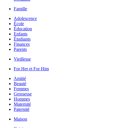
Famille
Adolescence
École
Éducation
Enfants
Étudiants
Finances
Parents
Vieillesse
For Her et For Him
Amitié
Beauté
Femmes
Grossesse
Hommes
Maternité
Paternité
Maison