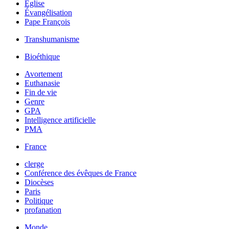
Église
Évangélisation
Pape François
Transhumanisme
Bioéthique
Avortement
Euthanasie
Fin de vie
Genre
GPA
Intelligence artificielle
PMA
France
clerge
Conférence des évêques de France
Diocèses
Paris
Politique
profanation
Monde