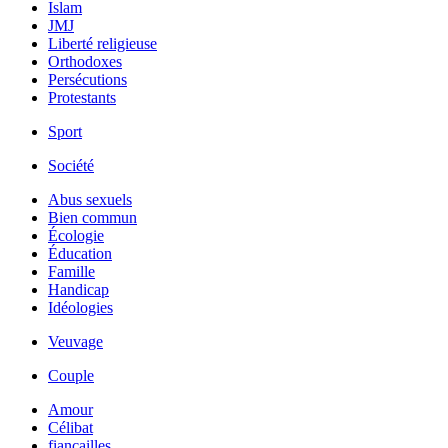
Islam
JMJ
Liberté religieuse
Orthodoxes
Persécutions
Protestants
Sport
Société
Abus sexuels
Bien commun
Écologie
Éducation
Famille
Handicap
Idéologies
Veuvage
Couple
Amour
Célibat
fiancailles