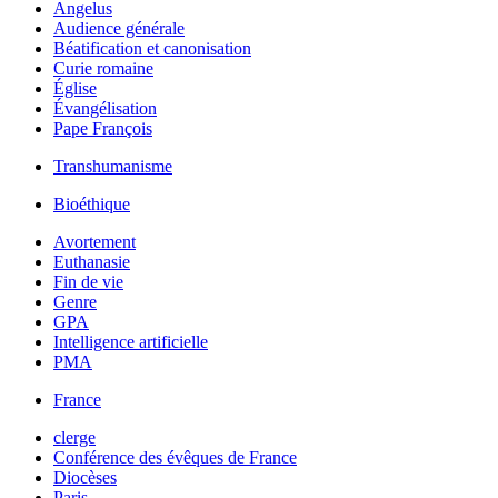
Angelus
Audience générale
Béatification et canonisation
Curie romaine
Église
Évangélisation
Pape François
Transhumanisme
Bioéthique
Avortement
Euthanasie
Fin de vie
Genre
GPA
Intelligence artificielle
PMA
France
clerge
Conférence des évêques de France
Diocèses
Paris