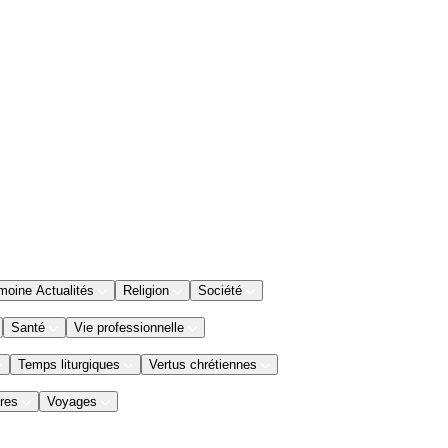
moine Actualités
Religion
Société
Santé
Vie professionnelle
Temps liturgiques
Vertus chrétiennes
res
Voyages