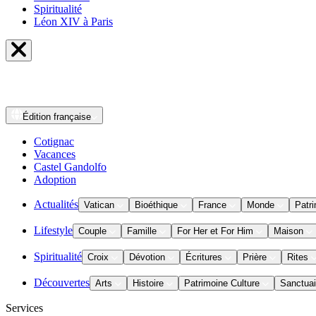
Spiritualité
Léon XIV à Paris
Édition
française
Cotignac
Vacances
Castel Gandolfo
Adoption
Actualités
Vatican
Bioéthique
France
Monde
Patri
Lifestyle
Couple
Famille
For Her et For Him
Maison
Spiritualité
Croix
Dévotion
Écritures
Prière
Rites
Découvertes
Arts
Histoire
Patrimoine Culture
Sanctuai
Services