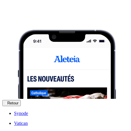
Retour
Synode
Vatican