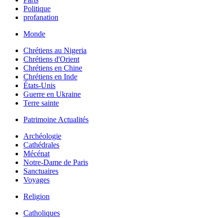
Politique
profanation
Monde
Chrétiens au Nigeria
Chrétiens d'Orient
Chrétiens en Chine
Chrétiens en Inde
États-Unis
Guerre en Ukraine
Terre sainte
Patrimoine Actualités
Archéologie
Cathédrales
Mécénat
Notre-Dame de Paris
Sanctuaires
Voyages
Religion
Catholiques