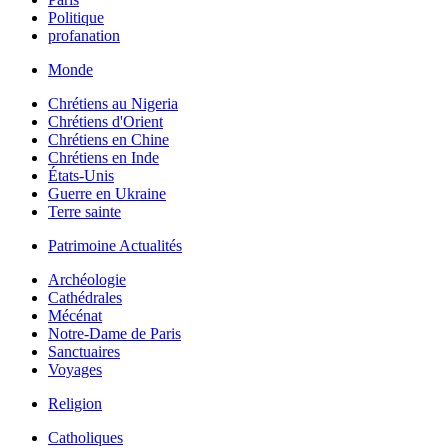
Politique
profanation
Monde
Chrétiens au Nigeria
Chrétiens d'Orient
Chrétiens en Chine
Chrétiens en Inde
États-Unis
Guerre en Ukraine
Terre sainte
Patrimoine Actualités
Archéologie
Cathédrales
Mécénat
Notre-Dame de Paris
Sanctuaires
Voyages
Religion
Catholiques