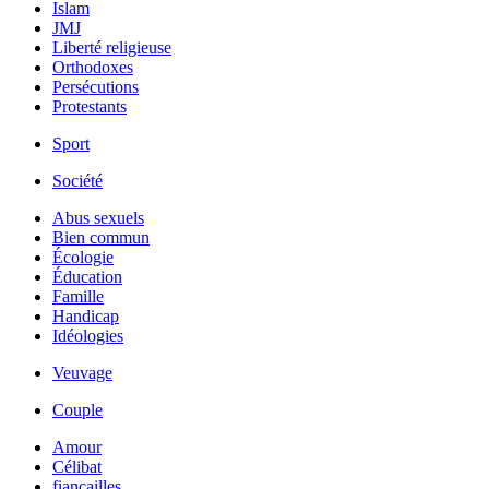
Islam
JMJ
Liberté religieuse
Orthodoxes
Persécutions
Protestants
Sport
Société
Abus sexuels
Bien commun
Écologie
Éducation
Famille
Handicap
Idéologies
Veuvage
Couple
Amour
Célibat
fiancailles