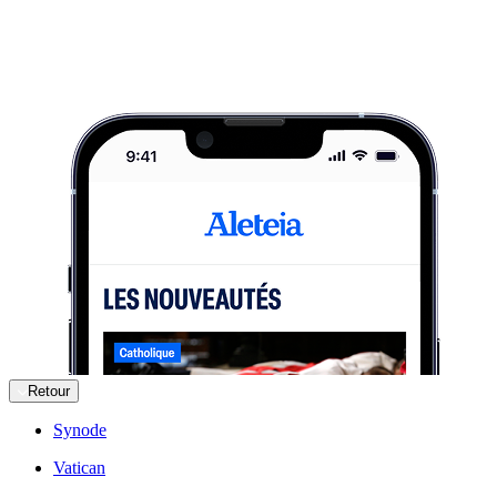
Retour
Synode
Vatican