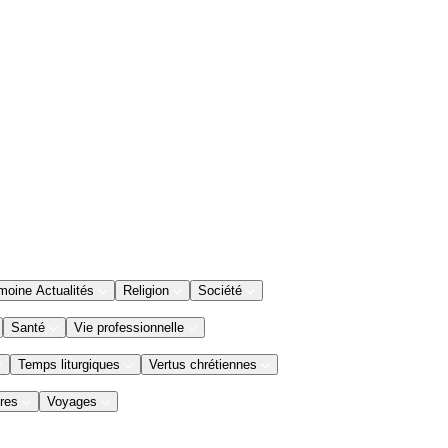
moine Actualités
Religion
Société
Santé
Vie professionnelle
Temps liturgiques
Vertus chrétiennes
res
Voyages