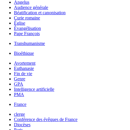
Angelus
Audience générale
Béatification et canonisation
Curie romaine
Église
Évangélisation
Pape François
Transhumanisme
Bioéthique
Avortement
Euthanasie
Fin de vie
Genre
GPA
Intelligence artificielle
PMA
France
clerge
Conférence des évêques de France
Diocèses
Paris