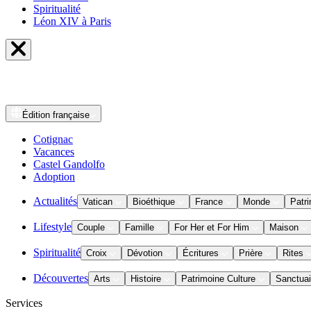
Spiritualité
Léon XIV à Paris
Édition
française
Cotignac
Vacances
Castel Gandolfo
Adoption
Actualités
Vatican
Bioéthique
France
Monde
Patri
Lifestyle
Couple
Famille
For Her et For Him
Maison
Spiritualité
Croix
Dévotion
Écritures
Prière
Rites
Découvertes
Arts
Histoire
Patrimoine Culture
Sanctuai
Services