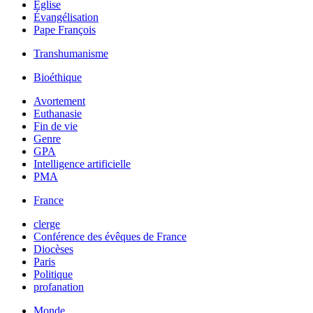
Église
Évangélisation
Pape François
Transhumanisme
Bioéthique
Avortement
Euthanasie
Fin de vie
Genre
GPA
Intelligence artificielle
PMA
France
clerge
Conférence des évêques de France
Diocèses
Paris
Politique
profanation
Monde