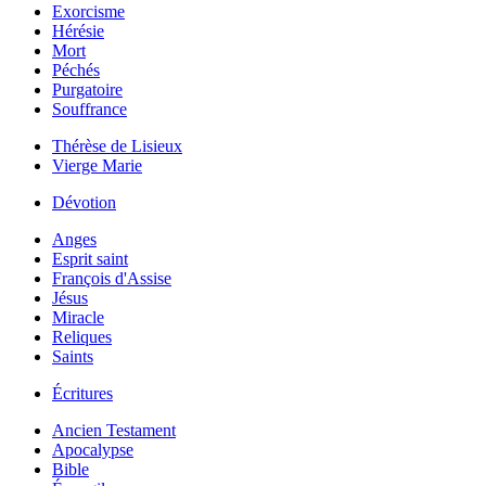
Exorcisme
Hérésie
Mort
Péchés
Purgatoire
Souffrance
Thérèse de Lisieux
Vierge Marie
Dévotion
Anges
Esprit saint
François d'Assise
Jésus
Miracle
Reliques
Saints
Écritures
Ancien Testament
Apocalypse
Bible