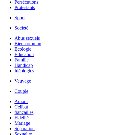
Persécutions
Protestants
Sport
Société
Abus sexuels
Bien commun
Écologie
Éducation
Famille
Handicap
Idéologies
Veuvage
Couple
Amour
Célibat
fiancailles
Fidélité
Mariage
Séparation
Sexualité