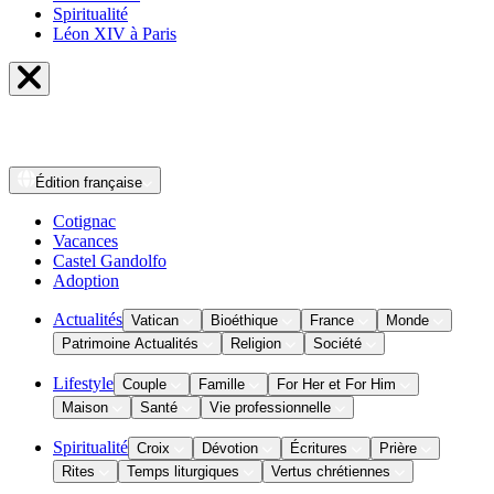
Spiritualité
Léon XIV à Paris
Édition
française
Cotignac
Vacances
Castel Gandolfo
Adoption
Actualités
Vatican
Bioéthique
France
Monde
Patrimoine Actualités
Religion
Société
Lifestyle
Couple
Famille
For Her et For Him
Maison
Santé
Vie professionnelle
Spiritualité
Croix
Dévotion
Écritures
Prière
Rites
Temps liturgiques
Vertus chrétiennes