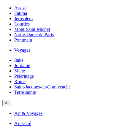
Assise
Fatima
Jérusalem
Lourdes
Mont-Saint-Michel
Notre-Dame de Paris
Pontmain
Voyages
Italie
Jordanie
Malte
Pèlerinage
Rome
Saint-Jacques-de-Compostelle
Terre sainte
✕
Art & Voyages
Art sacré