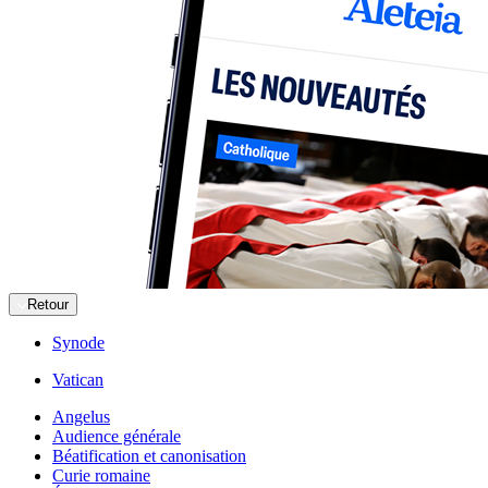
Retour
Synode
Vatican
Angelus
Audience générale
Béatification et canonisation
Curie romaine