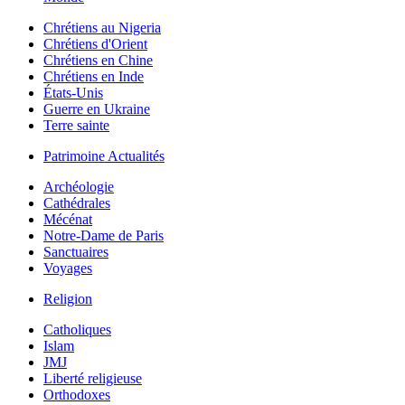
Chrétiens au Nigeria
Chrétiens d'Orient
Chrétiens en Chine
Chrétiens en Inde
États-Unis
Guerre en Ukraine
Terre sainte
Patrimoine Actualités
Archéologie
Cathédrales
Mécénat
Notre-Dame de Paris
Sanctuaires
Voyages
Religion
Catholiques
Islam
JMJ
Liberté religieuse
Orthodoxes