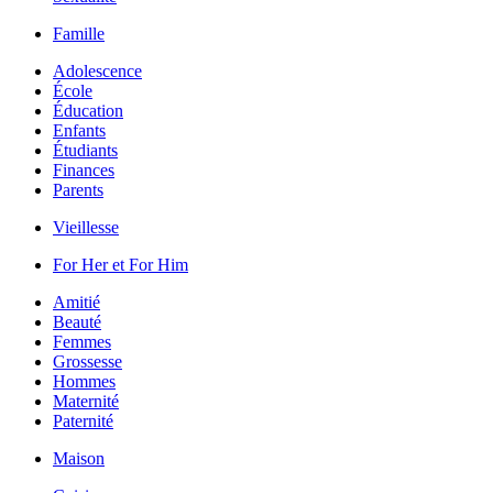
Famille
Adolescence
École
Éducation
Enfants
Étudiants
Finances
Parents
Vieillesse
For Her et For Him
Amitié
Beauté
Femmes
Grossesse
Hommes
Maternité
Paternité
Maison