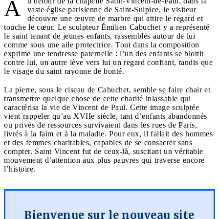
A
u détour de la chapelle Saint-Vincent-de-Paul, dans la
vaste église parisienne de Saint-Sulpice, le visiteur
découvre une œuvre de marbre qui attire le regard et
touche le cœur. Le sculpteur Émilien Cabuchet y a représenté
le saint tenant de jeunes enfants, rassemblés autour de lui
comme sous une aile protectrice. Tout dans la composition
exprime une tendresse paternelle : l’un des enfants se blottit
contre lui, un autre lève vers lui un regard confiant, tandis que
le visage du saint rayonne de bonté.
La pierre, sous le ciseau de Cabuchet, semble se faire chair et
transmettre quelque chose de cette charité inlassable qui
caractérisa la vie de Vincent de Paul. Cette image sculptée
vient rappeler qu’au XVIIe siècle, tant d’enfants abandonnés
ou privés de ressources survivaient dans les rues de Paris,
livrés à la faim et à la maladie. Pour eux, il fallait des hommes
et des femmes charitables, capables de se consacrer sans
compter. Saint Vincent fut de ceux-là, suscitant un véritable
mouvement d’attention aux plus pauvres qui traverse encore
l’histoire.
Bienvenue sur le nouveau site