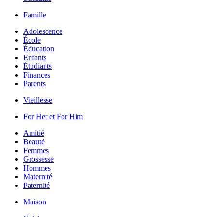
Famille
Adolescence
École
Éducation
Enfants
Étudiants
Finances
Parents
Vieillesse
For Her et For Him
Amitié
Beauté
Femmes
Grossesse
Hommes
Maternité
Paternité
Maison