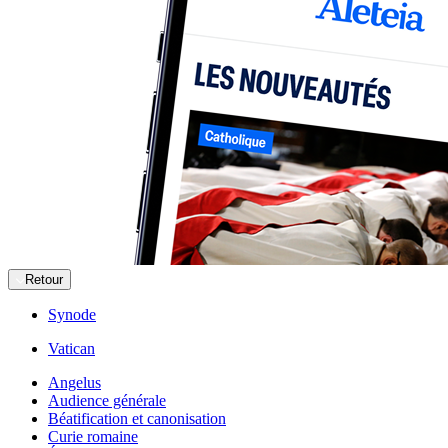
Retour
Synode
Vatican
Angelus
Audience générale
Béatification et canonisation
Curie romaine