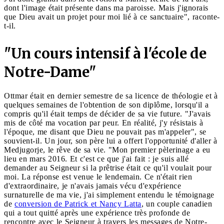
dont l'image était présente dans ma paroisse. Mais j'ignorais
que Dieu avait un projet pour moi lié à ce sanctuaire", raconte-
t-il.
"Un cours intensif à l'école de
Notre-Dame"
Ottmar était en dernier semestre de sa licence de théologie et à
quelques semaines de l'obtention de son diplôme, lorsqu'il a
compris qu'il était temps de décider de sa vie future. "J'avais
mis de côté ma vocation par peur. En réalité, j'y résistais à
l'époque, me disant que Dieu ne pouvait pas m'appeler", se
souvient-il. Un jour, son père lui a offert l'opportunité d'aller à
Medjugorje, le rêve de sa vie. "Mon premier pèlerinage a eu
lieu en mars 2016. Et c'est ce que j'ai fait : je suis allé
demander au Seigneur si la prêtrise était ce qu'il voulait pour
moi. La réponse est venue le lendemain. Ce n'était rien
d'extraordinaire, je n'avais jamais vécu d'expérience
surnaturelle de ma vie, j'ai simplement entendu le témoignage
de
conversion de Patrick et Nancy Latta
, un couple canadien
qui a tout quitté après une expérience très profonde de
rencontre avec le Seigneur à travers les messages de Notre-