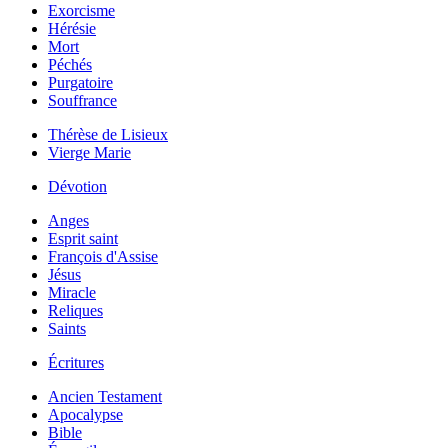
Exorcisme
Hérésie
Mort
Péchés
Purgatoire
Souffrance
Thérèse de Lisieux
Vierge Marie
Dévotion
Anges
Esprit saint
François d'Assise
Jésus
Miracle
Reliques
Saints
Écritures
Ancien Testament
Apocalypse
Bible