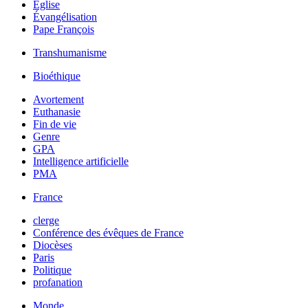
Église
Évangélisation
Pape François
Transhumanisme
Bioéthique
Avortement
Euthanasie
Fin de vie
Genre
GPA
Intelligence artificielle
PMA
France
clerge
Conférence des évêques de France
Diocèses
Paris
Politique
profanation
Monde