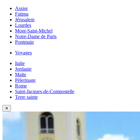
Assise
Fatima
Jérusalem
Lourdes
Mont-Saint-Michel
Notre-Dame de Paris
Pontmain
Voyages
Italie
Jordanie
Malte
Pèlerinage
Rome
Saint-Jacques-de-Compostelle
Terre sainte
✕