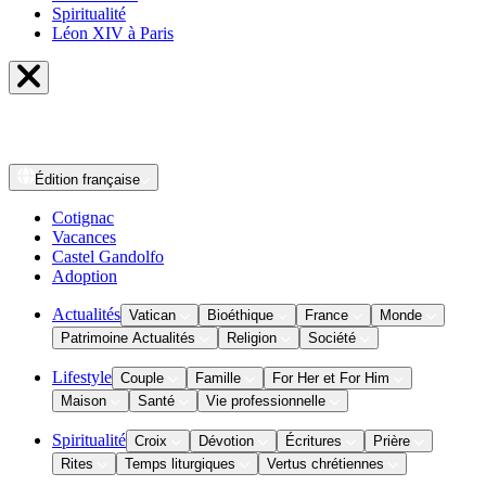
Spiritualité
Léon XIV à Paris
Édition
française
Cotignac
Vacances
Castel Gandolfo
Adoption
Actualités
Vatican
Bioéthique
France
Monde
Patrimoine Actualités
Religion
Société
Lifestyle
Couple
Famille
For Her et For Him
Maison
Santé
Vie professionnelle
Spiritualité
Croix
Dévotion
Écritures
Prière
Rites
Temps liturgiques
Vertus chrétiennes