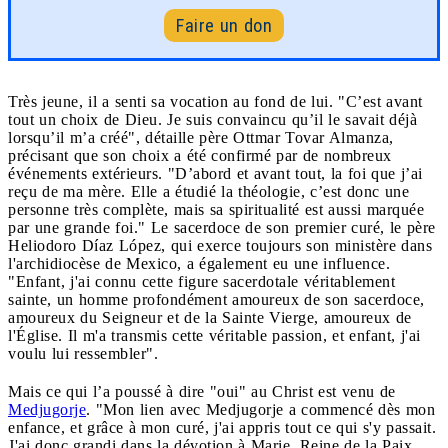
Faire un don
Très jeune, il a senti sa vocation au fond de lui. "C’est avant
tout un choix de Dieu. Je suis convaincu qu’il le savait déjà
lorsqu’il m’a créé", détaille père Ottmar Tovar Almanza,
précisant que son choix a été confirmé par de nombreux
événements extérieurs. "D’abord et avant tout, la foi que j’ai
reçu de ma mère. Elle a étudié la théologie, c’est donc une
personne très complète, mais sa spiritualité est aussi marquée
par une grande foi." Le sacerdoce de son premier curé, le père
Heliodoro Díaz López, qui exerce toujours son ministère dans
l'archidiocèse de Mexico, a également eu une influence.
"Enfant, j'ai connu cette figure sacerdotale véritablement
sainte, un homme profondément amoureux de son sacerdoce,
amoureux du Seigneur et de la Sainte Vierge, amoureux de
l'Église. Il m'a transmis cette véritable passion, et enfant, j'ai
voulu lui ressembler".
Mais ce qui l’a poussé à dire "oui" au Christ est venu de
Medjugorje
. "Mon lien avec Medjugorje a commencé dès mon
enfance, et grâce à mon curé, j'ai appris tout ce qui s'y passait.
J'ai donc grandi dans la dévotion à Marie, Reine de la Paix,