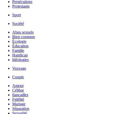
Persécutions
Protestants
Sport
Société
Abus sexuels
Bien commun
Écologie
Éducation
Famille
Handicap
Idéologies
Veuvage
Couple
Amour
Célibat
fiancailles
Fidélité
Mariage
Séparation
Sexualité