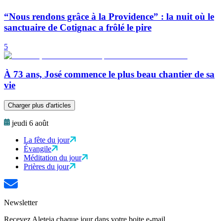
“Nous rendons grâce à la Providence” : la nuit où le
sanctuaire de Cotignac a frôlé le pire
5
À 73 ans, José commence le plus beau chantier de sa
vie
Charger plus d'articles
jeudi 6 août
La fête du jour
Évangile
Méditation du jour
Prières du jour
Newsletter
Recevez Aleteia chaque jour dans votre boite e-mail.