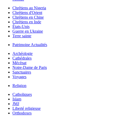
Chrétiens au Nigeria
Chrétiens d'Orient
Chrétiens en Chine
Chrétiens en Inde
États-Unis
Guerre en Ukraine
Terre sainte
Patrimoine Actualités
Archéologie
Cathédrales
Mécénat
Notre-Dame de Paris
Sanctuaires
Voyages
Religion
Catholiques
Islam
JMJ
Liberté religieuse
Orthodoxes