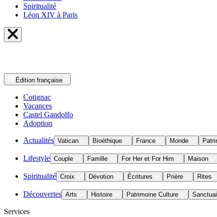
Spiritualité
Léon XIV à Paris
Édition
française
Cotignac
Vacances
Castel Gandolfo
Adoption
Actualités
Vatican
Bioéthique
France
Monde
Patri
Lifestyle
Couple
Famille
For Her et For Him
Maison
Spiritualité
Croix
Dévotion
Écritures
Prière
Rites
Découvertes
Arts
Histoire
Patrimoine Culture
Sanctuai
Services