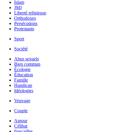
Islam
JMJ
Liberté religieuse
Orthodoxes
Persécutions
Protestants
Sport
Société
Abus sexuels
Bien commun
Écologie
Éducation
Famille
Handicap
Idéologies
Veuvage
Couple
Amour
Célibat
fiancailles