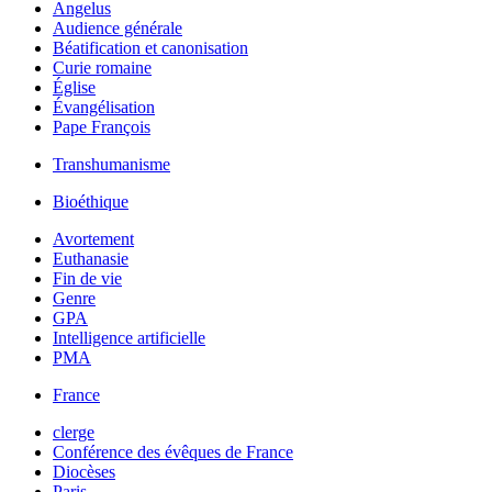
Angelus
Audience générale
Béatification et canonisation
Curie romaine
Église
Évangélisation
Pape François
Transhumanisme
Bioéthique
Avortement
Euthanasie
Fin de vie
Genre
GPA
Intelligence artificielle
PMA
France
clerge
Conférence des évêques de France
Diocèses
Paris