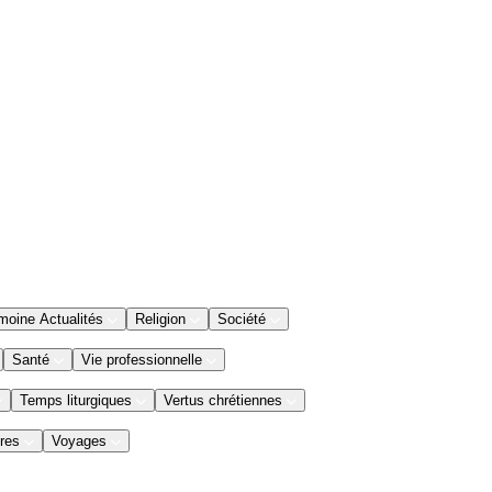
moine Actualités
Religion
Société
Santé
Vie professionnelle
Temps liturgiques
Vertus chrétiennes
res
Voyages