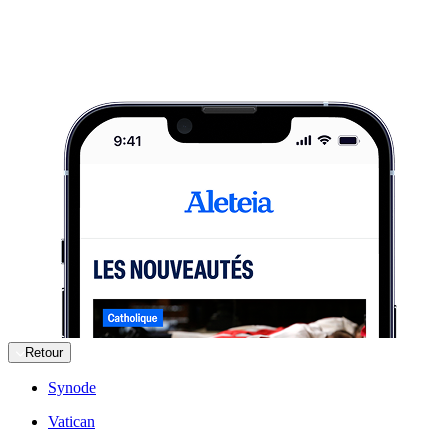
Retour
Synode
Vatican