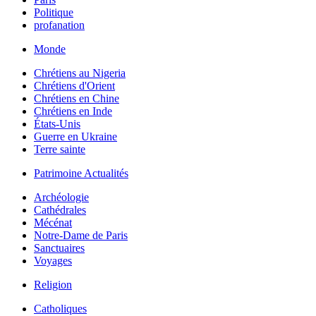
Politique
profanation
Monde
Chrétiens au Nigeria
Chrétiens d'Orient
Chrétiens en Chine
Chrétiens en Inde
États-Unis
Guerre en Ukraine
Terre sainte
Patrimoine Actualités
Archéologie
Cathédrales
Mécénat
Notre-Dame de Paris
Sanctuaires
Voyages
Religion
Catholiques