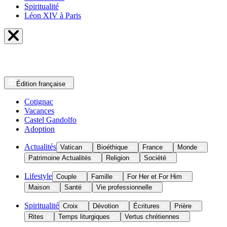
Spiritualité
Léon XIV à Paris
Édition
française
Cotignac
Vacances
Castel Gandolfo
Adoption
Actualités
Vatican
Bioéthique
France
Monde
Patrimoine Actualités
Religion
Société
Lifestyle
Couple
Famille
For Her et For Him
Maison
Santé
Vie professionnelle
Spiritualité
Croix
Dévotion
Écritures
Prière
Rites
Temps liturgiques
Vertus chrétiennes