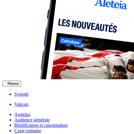
Retour
Synode
Vatican
Angelus
Audience générale
Béatification et canonisation
Curie romaine