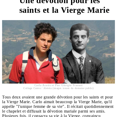
Une dévotion pour les
4
saints et la Vierge Marie
Carlo Acutis et Pier Giorgio Frassati
Collage Canva / Aleteia (images issues du domaine public)
Tous deux avaient une grande dévotion pour les saints et pour
la Vierge Marie. Carlo aimait beaucoup la Vierge Marie, qu'il
appelle "l'unique femme de sa vie". Il récitait quotidiennement
le chapelet et diffusait la dévotion mariale parmi ses amis.
Plusieurs fois, il consacra sa vie à la Vierge, convaincu