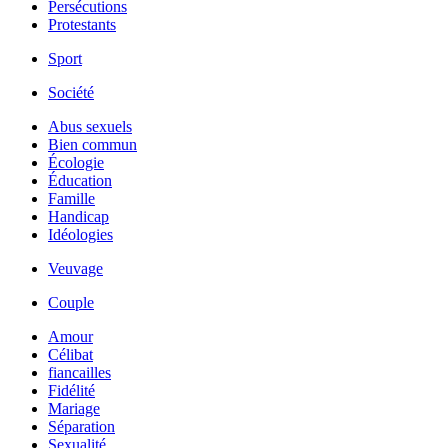
Persécutions
Protestants
Sport
Société
Abus sexuels
Bien commun
Écologie
Éducation
Famille
Handicap
Idéologies
Veuvage
Couple
Amour
Célibat
fiancailles
Fidélité
Mariage
Séparation
Sexualité