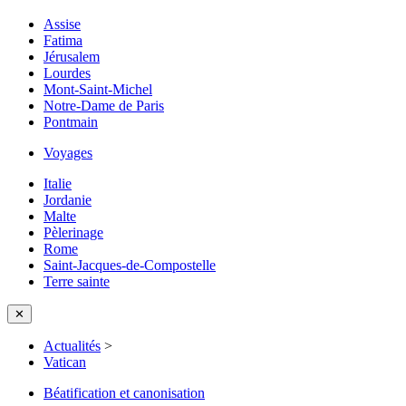
Assise
Fatima
Jérusalem
Lourdes
Mont-Saint-Michel
Notre-Dame de Paris
Pontmain
Voyages
Italie
Jordanie
Malte
Pèlerinage
Rome
Saint-Jacques-de-Compostelle
Terre sainte
✕
Actualités
>
Vatican
Béatification et canonisation