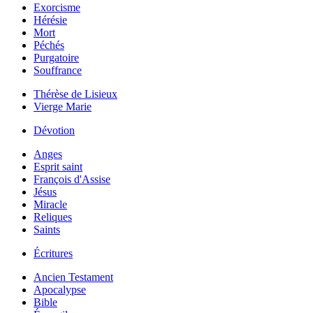
Exorcisme
Hérésie
Mort
Péchés
Purgatoire
Souffrance
Thérèse de Lisieux
Vierge Marie
Dévotion
Anges
Esprit saint
François d'Assise
Jésus
Miracle
Reliques
Saints
Écritures
Ancien Testament
Apocalypse
Bible