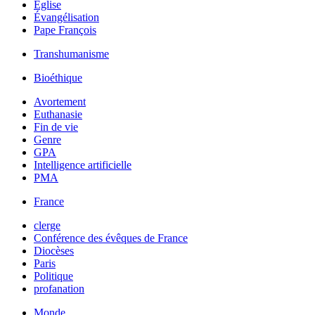
Église
Évangélisation
Pape François
Transhumanisme
Bioéthique
Avortement
Euthanasie
Fin de vie
Genre
GPA
Intelligence artificielle
PMA
France
clerge
Conférence des évêques de France
Diocèses
Paris
Politique
profanation
Monde