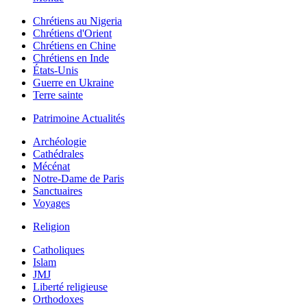
Chrétiens au Nigeria
Chrétiens d'Orient
Chrétiens en Chine
Chrétiens en Inde
États-Unis
Guerre en Ukraine
Terre sainte
Patrimoine Actualités
Archéologie
Cathédrales
Mécénat
Notre-Dame de Paris
Sanctuaires
Voyages
Religion
Catholiques
Islam
JMJ
Liberté religieuse
Orthodoxes