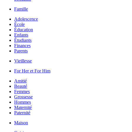
Famille
Adolescence
École
Éducation
Enfants
Étudiants
Finances
Parents
Vieillesse
For Her et For Him
Amitié
Beauté
Femmes
Grossesse
Hommes
Maternité
Paternité
Maison