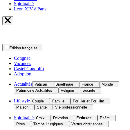
Spiritualité
Léon XIV à Paris
Édition
française
Cotignac
Vacances
Castel Gandolfo
Adoption
Actualités
Vatican
Bioéthique
France
Monde
Patrimoine Actualités
Religion
Société
Lifestyle
Couple
Famille
For Her et For Him
Maison
Santé
Vie professionnelle
Spiritualité
Croix
Dévotion
Écritures
Prière
Rites
Temps liturgiques
Vertus chrétiennes