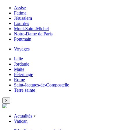
Assise
Fatima
Jérusalem
Lourdes
Mont-Saint-Michel
Notre-Dame de Paris
Pontmain
Voyages
Italie
Jordanie
Malte
Pèlerinage
Rome
Saint-Jacques-de-Compostelle
Terre sainte
✕
Actualités
>
Vatican