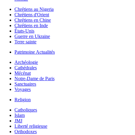
Chrétiens au Nigeria
Chrétiens d'Orient
Chrétiens en Chine
Chrétiens en Inde
États-Unis
Guerre en Ukraine
Terre sainte
Patrimoine Actualités
Archéologie
Cathédrales
Mécénat
Notre-Dame de Paris
Sanctuaires
Voyages
Religion
Catholiques
Islam
JMJ
Liberté religieuse
Orthodoxes