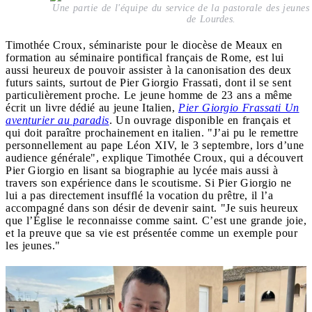
Une partie de l'équipe du service de la pastorale des jeunes
de Lourdes.
Timothée Croux, séminariste pour le diocèse de Meaux en
formation au séminaire pontifical français de Rome, est lui
aussi heureux de pouvoir assister à la canonisation des deux
futurs saints, surtout de Pier Giorgio Frassati, dont il se sent
particulièrement proche. Le jeune homme de 23 ans a même
écrit un livre dédié au jeune Italien,
Pier Giorgio Frassati Un
aventurier au paradis
. Un ouvrage disponible en français et
qui doit paraître prochainement en italien. "J’ai pu le remettre
personnellement au pape Léon XIV, le 3 septembre, lors d’une
audience générale", explique Timothée Croux, qui a découvert
Pier Giorgio en lisant sa biographie au lycée mais aussi à
travers son expérience dans le scoutisme. Si Pier Giorgio ne
lui a pas directement insufflé la vocation du prêtre, il l’a
accompagné dans son désir de devenir saint. "Je suis heureux
que l’Église le reconnaisse comme saint. C’est une grande joie,
et la preuve que sa vie est présentée comme un exemple pour
les jeunes."