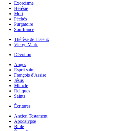
Exorcisme
Hérésie
Mort
Péchés
Purgatoire
Souffrance
Thérèse de Lisieux
Vierge Marie
Dévotion
Anges
Esprit saint
François d'Assise
Jésus
Miracle
Reliques
Saints
Écritures
Ancien Testament
Apocalypse
Bible