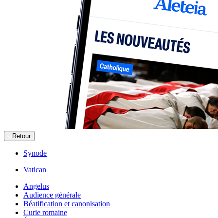
Retour
Synode
Vatican
Angelus
Audience générale
Béatification et canonisation
Curie romaine