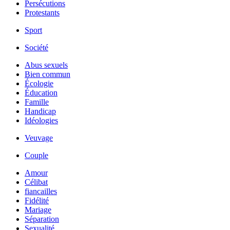
Persécutions
Protestants
Sport
Société
Abus sexuels
Bien commun
Écologie
Éducation
Famille
Handicap
Idéologies
Veuvage
Couple
Amour
Célibat
fiancailles
Fidélité
Mariage
Séparation
Sexualité