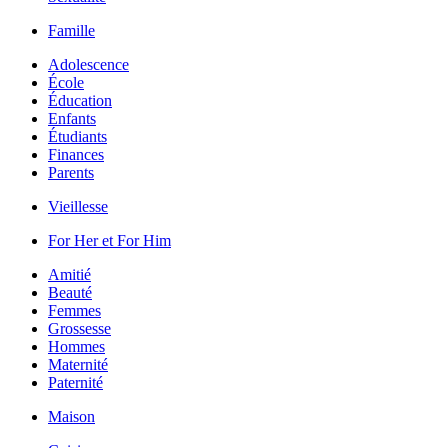
Famille
Adolescence
École
Éducation
Enfants
Étudiants
Finances
Parents
Vieillesse
For Her et For Him
Amitié
Beauté
Femmes
Grossesse
Hommes
Maternité
Paternité
Maison