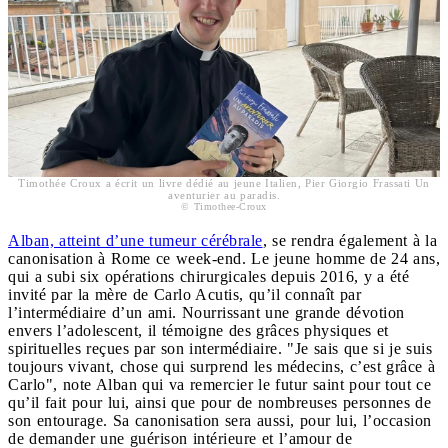
Timothée Croux a écrit un livre dédié au jeune Italien, Pier Giorgio Frassati Un
aventurier au paradis.
© Timothee-Croux
Alban, atteint d’une tumeur cérébrale
, se rendra également à la
canonisation à Rome ce week-end. Le jeune homme de 24 ans,
qui a subi six opérations chirurgicales depuis 2016, y a été
invité par la mère de Carlo Acutis, qu’il connaît par
l’intermédiaire d’un ami. Nourrissant une grande dévotion
envers l’adolescent, il témoigne des grâces physiques et
spirituelles reçues par son intermédiaire. "Je sais que si je suis
toujours vivant, chose qui surprend les médecins, c’est grâce à
Carlo", note Alban qui va remercier le futur saint pour tout ce
qu’il fait pour lui, ainsi que pour de nombreuses personnes de
son entourage. Sa canonisation sera aussi, pour lui, l’occasion
de demander une guérison intérieure et l’amour de