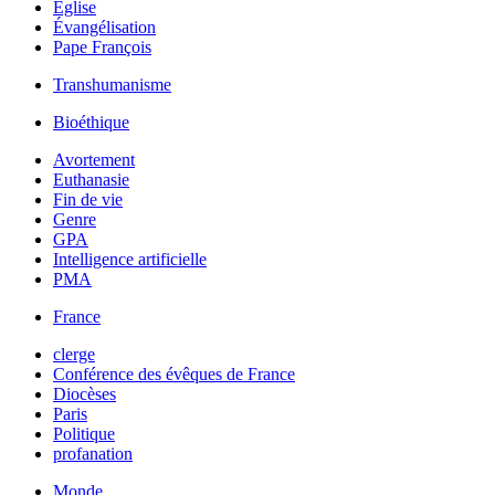
Église
Évangélisation
Pape François
Transhumanisme
Bioéthique
Avortement
Euthanasie
Fin de vie
Genre
GPA
Intelligence artificielle
PMA
France
clerge
Conférence des évêques de France
Diocèses
Paris
Politique
profanation
Monde