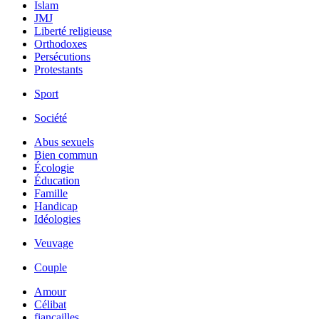
Islam
JMJ
Liberté religieuse
Orthodoxes
Persécutions
Protestants
Sport
Société
Abus sexuels
Bien commun
Écologie
Éducation
Famille
Handicap
Idéologies
Veuvage
Couple
Amour
Célibat
fiancailles