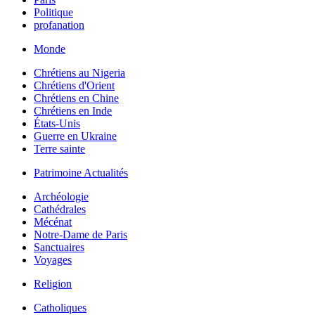
Politique
profanation
Monde
Chrétiens au Nigeria
Chrétiens d'Orient
Chrétiens en Chine
Chrétiens en Inde
États-Unis
Guerre en Ukraine
Terre sainte
Patrimoine Actualités
Archéologie
Cathédrales
Mécénat
Notre-Dame de Paris
Sanctuaires
Voyages
Religion
Catholiques