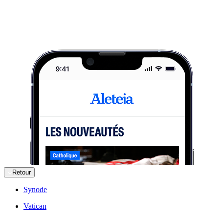
Retour
Synode
Vatican