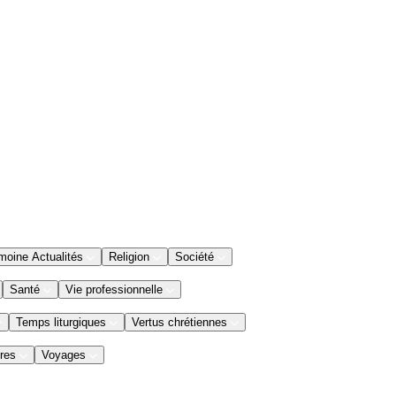
moine Actualités
Religion
Société
Santé
Vie professionnelle
Temps liturgiques
Vertus chrétiennes
res
Voyages