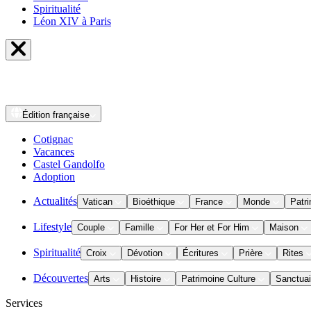
Spiritualité
Léon XIV à Paris
Édition
française
Cotignac
Vacances
Castel Gandolfo
Adoption
Actualités
Vatican
Bioéthique
France
Monde
Patri
Lifestyle
Couple
Famille
For Her et For Him
Maison
Spiritualité
Croix
Dévotion
Écritures
Prière
Rites
Découvertes
Arts
Histoire
Patrimoine Culture
Sanctuai
Services