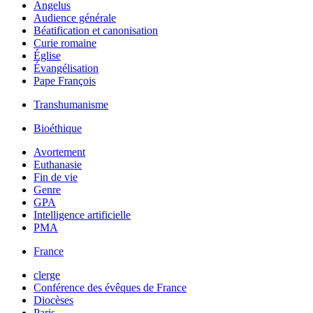
Angelus
Audience générale
Béatification et canonisation
Curie romaine
Église
Évangélisation
Pape François
Transhumanisme
Bioéthique
Avortement
Euthanasie
Fin de vie
Genre
GPA
Intelligence artificielle
PMA
France
clerge
Conférence des évêques de France
Diocèses
Paris