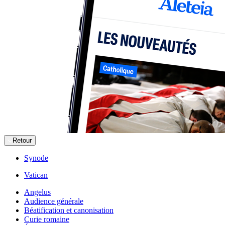
Retour
Synode
Vatican
Angelus
Audience générale
Béatification et canonisation
Curie romaine