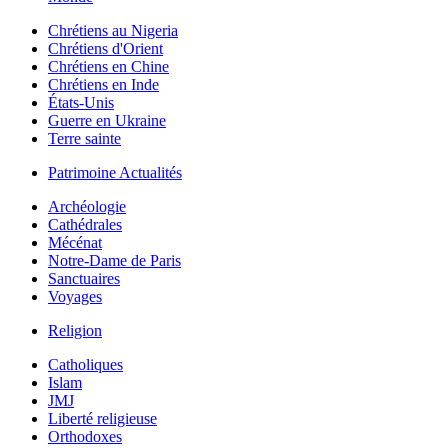
Chrétiens au Nigeria
Chrétiens d'Orient
Chrétiens en Chine
Chrétiens en Inde
États-Unis
Guerre en Ukraine
Terre sainte
Patrimoine Actualités
Archéologie
Cathédrales
Mécénat
Notre-Dame de Paris
Sanctuaires
Voyages
Religion
Catholiques
Islam
JMJ
Liberté religieuse
Orthodoxes