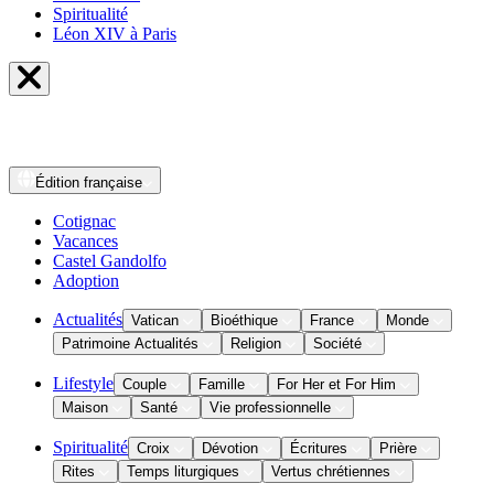
Spiritualité
Léon XIV à Paris
Édition
française
Cotignac
Vacances
Castel Gandolfo
Adoption
Actualités
Vatican
Bioéthique
France
Monde
Patrimoine Actualités
Religion
Société
Lifestyle
Couple
Famille
For Her et For Him
Maison
Santé
Vie professionnelle
Spiritualité
Croix
Dévotion
Écritures
Prière
Rites
Temps liturgiques
Vertus chrétiennes