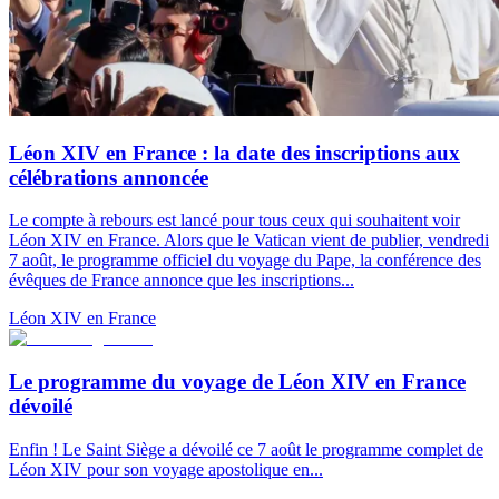
Léon XIV en France : la date des inscriptions aux
célébrations annoncée
Le compte à rebours est lancé pour tous ceux qui souhaitent voir
Léon XIV en France. Alors que le Vatican vient de publier, vendredi
7 août, le programme officiel du voyage du Pape, la conférence des
évêques de France annonce que les inscriptions...
Léon XIV en France
Le programme du voyage de Léon XIV en France
dévoilé
Enfin ! Le Saint Siège a dévoilé ce 7 août le programme complet de
Léon XIV pour son voyage apostolique en...