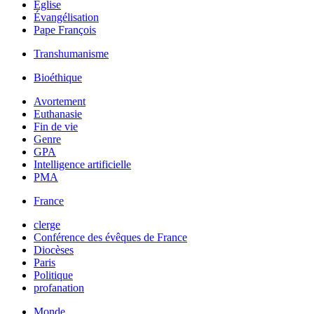
Église
Évangélisation
Pape François
Transhumanisme
Bioéthique
Avortement
Euthanasie
Fin de vie
Genre
GPA
Intelligence artificielle
PMA
France
clerge
Conférence des évêques de France
Diocèses
Paris
Politique
profanation
Monde