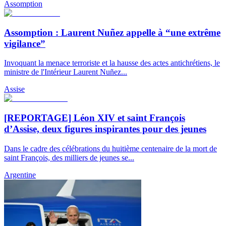
Assomption
Assomption : Laurent Nuñez appelle à “une extrême
vigilance”
Invoquant la menace terroriste et la hausse des actes antichrétiens, le
ministre de l'Intérieur Laurent Nuñez...
Assise
[REPORTAGE] Léon XIV et saint François
d’Assise, deux figures inspirantes pour des jeunes
Dans le cadre des célébrations du huitième centenaire de la mort de
saint François, des milliers de jeunes se...
Argentine