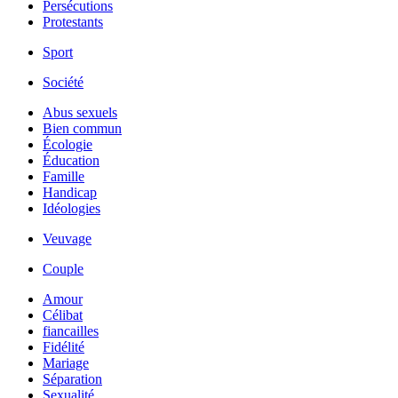
Persécutions
Protestants
Sport
Société
Abus sexuels
Bien commun
Écologie
Éducation
Famille
Handicap
Idéologies
Veuvage
Couple
Amour
Célibat
fiancailles
Fidélité
Mariage
Séparation
Sexualité