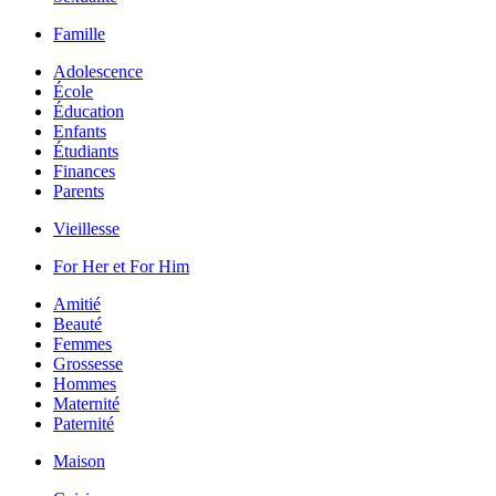
Famille
Adolescence
École
Éducation
Enfants
Étudiants
Finances
Parents
Vieillesse
For Her et For Him
Amitié
Beauté
Femmes
Grossesse
Hommes
Maternité
Paternité
Maison