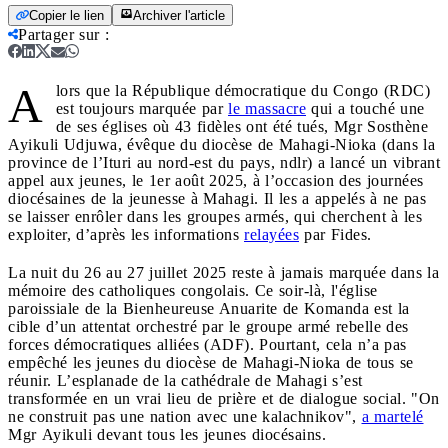
Copier le lien
Archiver l'article
Partager sur
:
A
lors que la République démocratique du Congo (RDC)
est toujours marquée par
le massacre
qui a touché une
de ses églises où 43 fidèles ont été tués, Mgr Sosthène
Ayikuli Udjuwa, évêque du diocèse de Mahagi-Nioka (dans la
province de l’Ituri au nord-est du pays, ndlr) a lancé un vibrant
appel aux jeunes, le 1er août 2025, à l’occasion des journées
diocésaines de la jeunesse à Mahagi. Il les a appelés à ne pas
se laisser enrôler dans les groupes armés, qui cherchent à les
exploiter, d’après les informations
relayées
par Fides.
La nuit du 26 au 27 juillet 2025 reste à jamais marquée dans la
mémoire des catholiques congolais. Ce soir-là, l'église
paroissiale de la Bienheureuse Anuarite de Komanda est la
cible d’un attentat orchestré par le groupe armé rebelle des
forces démocratiques alliées (ADF). Pourtant, cela n’a pas
empêché les jeunes du diocèse de Mahagi-Nioka de tous se
réunir. L’esplanade de la cathédrale de Mahagi s’est
transformée en un vrai lieu de prière et de dialogue social. "On
ne construit pas une nation avec une kalachnikov",
a martelé
Mgr Ayikuli devant tous les jeunes diocésains.