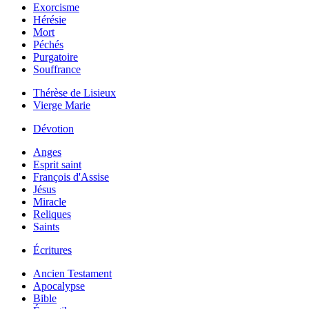
Exorcisme
Hérésie
Mort
Péchés
Purgatoire
Souffrance
Thérèse de Lisieux
Vierge Marie
Dévotion
Anges
Esprit saint
François d'Assise
Jésus
Miracle
Reliques
Saints
Écritures
Ancien Testament
Apocalypse
Bible