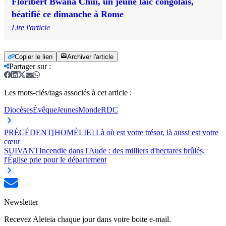
Floribert Bwana Chui, un jeune laïc congolais,
béatifié ce dimanche à Rome
Lire l'article
Copier le lien
Archiver l'article
Partager sur
:
Les mots-clés/tags associés à cet article :
Diocèses
Évêque
Jeunes
Monde
RDC
PRÉCÉDENT
[HOMÉLIE] Là où est votre trésor, là aussi est votre
cœur
SUIVANT
Incendie dans l'Aude : des milliers d'hectares brûlés,
l'Église prie pour le département
Newsletter
Recevez Aleteia chaque jour dans votre boite e-mail.