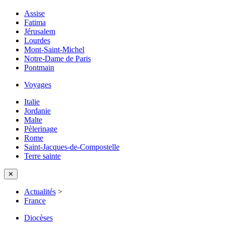
Assise
Fatima
Jérusalem
Lourdes
Mont-Saint-Michel
Notre-Dame de Paris
Pontmain
Voyages
Italie
Jordanie
Malte
Pèlerinage
Rome
Saint-Jacques-de-Compostelle
Terre sainte
✕
Actualités
>
France
Diocèses