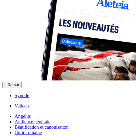
Retour
Synode
Vatican
Angelus
Audience générale
Béatification et canonisation
Curie romaine