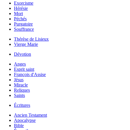
Exorcisme
Hérésie
Mort
Péchés
Purgatoire
Souffrance
Thérèse de Lisieux
Vierge Marie
Dévotion
Anges
Esprit saint
François d'Assise
Jésus
Miracle
Reliques
Saints
Écritures
Ancien Testament
Apocalypse
Bible