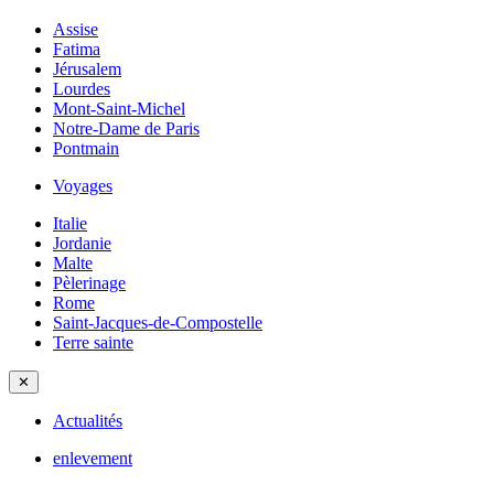
Assise
Fatima
Jérusalem
Lourdes
Mont-Saint-Michel
Notre-Dame de Paris
Pontmain
Voyages
Italie
Jordanie
Malte
Pèlerinage
Rome
Saint-Jacques-de-Compostelle
Terre sainte
✕
Actualités
enlevement