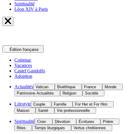
Spiritualité
Léon XIV à Paris
Édition
française
Cotignac
Vacances
Castel Gandolfo
Adoption
Actualités
Vatican
Bioéthique
France
Monde
Patrimoine Actualités
Religion
Société
Lifestyle
Couple
Famille
For Her et For Him
Maison
Santé
Vie professionnelle
Spiritualité
Croix
Dévotion
Écritures
Prière
Rites
Temps liturgiques
Vertus chrétiennes