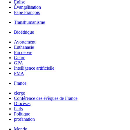
Église
Évangélisation
Pape François
Transhumanisme
Bioéthique
Avortement
Euthanasie
Fin de vie
Genre
GPA
Intelligence artificielle
PMA
France
clerge
Conférence des évêques de France
Diocèses
Paris
Politique
profanation
Monde