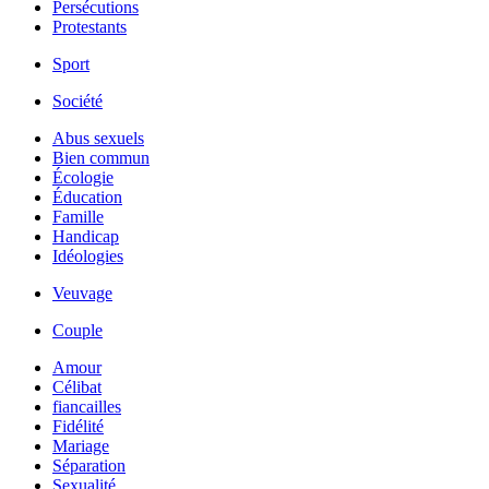
Persécutions
Protestants
Sport
Société
Abus sexuels
Bien commun
Écologie
Éducation
Famille
Handicap
Idéologies
Veuvage
Couple
Amour
Célibat
fiancailles
Fidélité
Mariage
Séparation
Sexualité