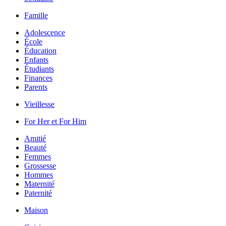
Famille
Adolescence
École
Éducation
Enfants
Étudiants
Finances
Parents
Vieillesse
For Her et For Him
Amitié
Beauté
Femmes
Grossesse
Hommes
Maternité
Paternité
Maison