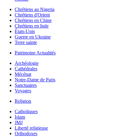
Chrétiens au Nigeria
Chrétiens d'Orient
Chrétiens en Chine
Chrétiens en Inde
États-Unis
Guerre en Ukraine
Terre sainte
Patrimoine Actualités
Archéologie
Cathédrales
Mécénat
Notre-Dame de Paris
Sanctuaires
Voyages
Religion
Catholiques
Islam
JMJ
Liberté religieuse
Orthodoxes